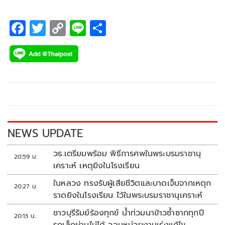
F
T
C
Li
S
ac
wi
o
n
h
e
tt
p
e
ar
b
er
y
e
o
Li
o
n
k
k
NEWS UPDATE
วธ.เตรียมพร้อม พิธีการศพในพระบรมราชานุ
20:59 น.
เคราะห์ เหตุยิงในโรงเรียน
ในหลวง ทรงรับผู้เสียชีวิตและบาดเจ็บจากเหตุก
20:27 น.
ราดยิงในโรงเรียน ไว้ในพระบรมราชานุเคราะห์
ชาวบุรีรัมย์ร้องทุกข์ น้ำท่วมนาข้าวซ้ำซากทุกปี
20:13 น.