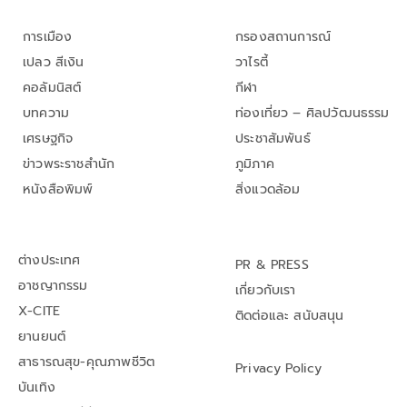
การเมือง
กรองสถานการณ์
เปลว สีเงิน
วาไรตี้
คอลัมนิสต์
กีฬา
บทความ
ท่องเที่ยว – ศิลปวัฒนธรรม
เศรษฐกิจ
ประชาสัมพันธ์
ข่าวพระราชสำนัก
ภูมิภาค
หนังสือพิมพ์
สิ่งแวดล้อม
ต่างประเทศ
PR & PRESS
อาชญากรรม
เกี่ยวกับเรา
X-CITE
ติดต่อและ สนับสนุน
ยานยนต์
สาธารณสุข-คุณภาพชีวิต
Privacy Policy
บันเทิง