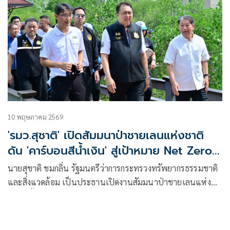
10 พฤษภาคม 2569
'รมว.สุชาติ' เปิดสัมมนาป่าชายเลนแห่งชาติ
ดัน 'คาร์บอนสีน้ำเงิน' สู่เป้าหมาย Net Zero
ของไทย
นายสุชาติ ชมกลิ่น รัฐมนตรีว่าการกระทรวงทรัพยากรธรรมชาติ
และสิ่งแวดล้อม เป็นประธานเปิดงานสัมมนาป่าชายเลนแห่ง
ชาติ ครั้งที่ 16 ประจำปี 2569 ภายใต้หัวข้อ “น้ำพระทัยสู่ทวย
ราษฎร์ สวนพฤกษศาสตร์ป่าชายเลน”