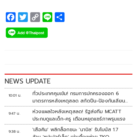
F
T
C
Li
S
ac
wi
o
n
h
e
tt
p
e
ar
b
er
y
e
o
Li
o
n
k
k
NEWS UPDATE
ทั่วประเทศคุมเข้ม! กรมการปกครองออก 6
10:01 น.
มาตรการหลังเหตุสลด สกัดปืน-ป้องกันเลียน
แบบ
ห่วงแผลใจหลังเหตุสลด! รัฐส่งทีม MCATT
9:47 น.
ประกบดูแลเด็ก-ครู เตือนหยุดแชร์ภาพรุนแรง
'เสือคิม' พลิกล็อกชนะ 'นาบิล' รับโบนัส 1.7
9:38 น.