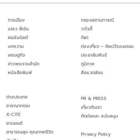
การเมือง
กรองสถานการณ์
เปลว สีเงิน
วาไรตี้
คอลัมนิสต์
กีฬา
บทความ
ท่องเที่ยว – ศิลปวัฒนธรรม
เศรษฐกิจ
ประชาสัมพันธ์
ข่าวพระราชสำนัก
ภูมิภาค
หนังสือพิมพ์
สิ่งแวดล้อม
ต่างประเทศ
PR & PRESS
อาชญากรรม
เกี่ยวกับเรา
X-CITE
ติดต่อและ สนับสนุน
ยานยนต์
สาธารณสุข-คุณภาพชีวิต
Privacy Policy