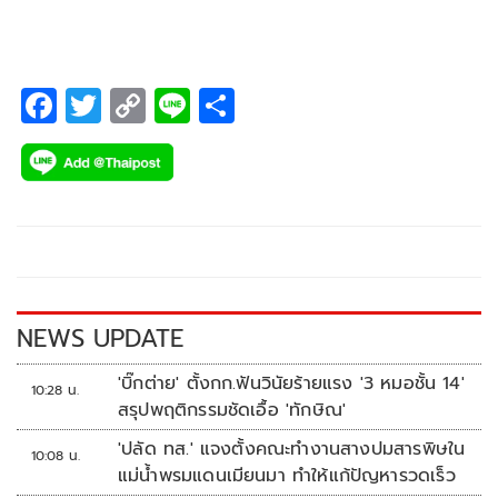
F
T
C
Li
S
ac
wi
o
n
h
e
tt
p
e
ar
b
er
y
e
o
Li
o
n
k
k
NEWS UPDATE
'บิ๊กต่าย' ตั้งกก.ฟันวินัยร้ายแรง '3 หมอชั้น 14'
10:28 น.
สรุปพฤติกรรมชัดเอื้อ 'ทักษิณ'
'ปลัด ทส.' แจงตั้งคณะทำงานสางปมสารพิษใน
10:08 น.
แม่น้ำพรมแดนเมียนมา ทำให้แก้ปัญหารวดเร็ว