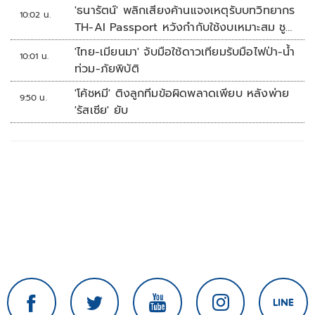
'ธนารัตน์' พลิกเสียงค้านแจงเหตุรับบทวิทยากร
10:02 น.
TH-AI Passport หวังกำกับใช้งบเหมาะสม ชู
จุดเด่นคนไทยได้ใช้ AI ระดับโปร ลดเหลื่อมล้ำ
'ไทย-เมียนมา' จับมือใช้ดาวเทียมรับมือไฟป่า-น้ำ
10:01 น.
ทางเทคโนโลยี เซฟงบไปกว่า900ล้าน เชื่อหาก
ท่วม-ภัยพิบัติ
ใช้เต็มที่เอกชนขาดทุนย่อยยับ
'โค้ชหมี' ติงลูกทีมข้อผิดพลาดเพียบ หลังพ่าย
9:50 น.
'รัสเซีย' ยับ