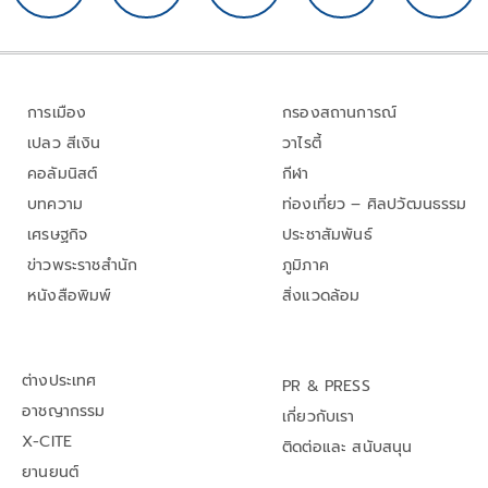
การเมือง
กรองสถานการณ์
เปลว สีเงิน
วาไรตี้
คอลัมนิสต์
กีฬา
บทความ
ท่องเที่ยว – ศิลปวัฒนธรรม
เศรษฐกิจ
ประชาสัมพันธ์
ข่าวพระราชสำนัก
ภูมิภาค
หนังสือพิมพ์
สิ่งแวดล้อม
ต่างประเทศ
PR & PRESS
อาชญากรรม
เกี่ยวกับเรา
X-CITE
ติดต่อและ สนับสนุน
ยานยนต์