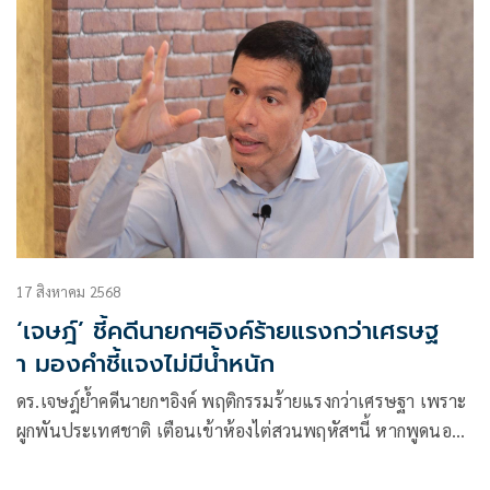
17 สิงหาคม 2568
‘เจษฎ์’ ชี้คดีนายกฯอิงค์ร้ายแรงกว่าเศรษฐ
า มองคำชี้แจงไม่มีน้ำหนัก
ดร.เจษฎ์ย้ำคดีนายกฯอิงค์ พฤติกรรมร้ายแรงกว่าเศรษฐา เพราะ
ผูกพันประเทศชาติ เตือนเข้าห้องไต่สวนพฤหัสฯนี้ หากพูดนอก
สคิปต์ที่คนอื่นเขียนให้ กระทบรูปคดีแน่