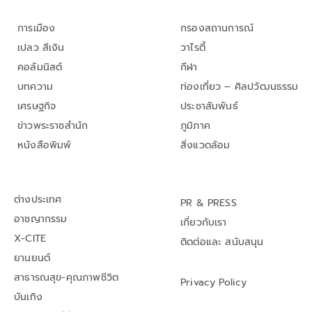
การเมือง
กรองสถานการณ์
เปลว สีเงิน
วาไรตี้
คอลัมนิสต์
กีฬา
บทความ
ท่องเที่ยว – ศิลปวัฒนธรรม
เศรษฐกิจ
ประชาสัมพันธ์
ข่าวพระราชสำนัก
ภูมิภาค
หนังสือพิมพ์
สิ่งแวดล้อม
ต่างประเทศ
PR & PRESS
อาชญากรรม
เกี่ยวกับเรา
X-CITE
ติดต่อและ สนับสนุน
ยานยนต์
สาธารณสุข-คุณภาพชีวิต
Privacy Policy
บันเทิง