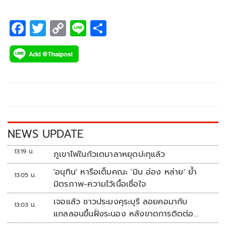
F
T
C
Li
S
ac
wi
o
n
h
e
tt
p
e
ar
b
er
y
e
o
Li
o
n
k
k
NEWS UPDATE
13:19 น.
ภูเขาไฟในกัวเตมาลาหยุดปะทุแล้ว
'อนุทิน' หารือเต็มคณะ 'มิน อ่อง หล่าย' ย้ำ
13:05 น.
มิตรภาพ-ความไว้เนื้อเชื่อใจ
เจอแล้ว ชาวประมงคุระบุรี ลอยคอมากับ
13:03 น.
แกลลอนขึ้นฝั่งระนอง หลังขาดการติดต่อ