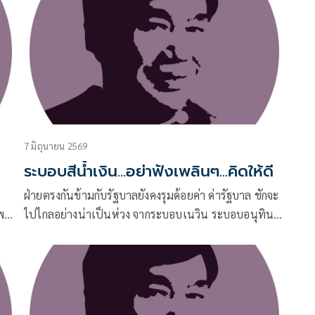
7 มิถุนายน 2569
ระบอบสีน้ำเงิน...อย่าฟังเพลินๆ...คิดให้ดี
ช
ฝ่ายตรงกันข้ามกับรัฐบาลยังคงรุมด้อยค่า ด่ารัฐบาล ชักจะ
พระ
ไปไกลอย่างน่าเป็นห่วง จากระบอบเนวิน ระบอบอนุทิน
 10
มาจนถึง “ระบอบสีน้ำเงิน”
อ