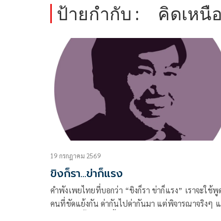
ป้ายกำกับ :
คิดเหนื
19 กรกฎาคม 2569
ขิงก็รา...ข่าก็แรง
คำพังเพยไทยที่บอกว่า “ขิงก็รา ข่าก็แรง” เราจะใช้พู
คนที่ขัดแย้งกัน ด่ากันไปด่ากันมา แต่พิจารณาจริงๆ แ
ก็แล้วร้ายทั้งคู่ ขิงที่ขึ้นราก็ใช้ไม่ได้ ข่าที่กลิ่นแรงเกินไ