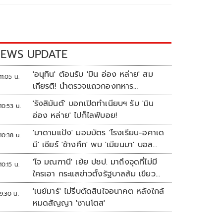
EWS UPDATE
'อนุทิน' ต้อนรับ 'มิน อ่อง หล่าย' สม
11:05 น.
เกียรติ! นำตรวจแถวกองทหาร
เกียรติยศ
'รังสิมันต์' บอกเปิดทำเนียบฯ รับ 'มิน
10:53 น.
อ่อง หล่าย' ไปก็ไลฟ์บอย!
'มาดามแป้ง' มอบบัตร 'โรงเรียน-อคาเด
10:38 น.
มี' เชียร์ 'ช้างศึก' พบ 'เมียนมา' บอล
อาเซียน
'โจ มณฑานี' เย้ย ปชป. มาถึงจุดที่ไม่มี
10:15 น.
ใครเอา กระแสข่าวตั้งรัฐบาลส้ม เขียว
แดง ก็ยังไม่มีฟ้าเลย
'เนย์มาร์' ไม่รีบตัดสินใจอนาคต หลังใกล้
9:30 น.
หมดสัญญา 'ซานโตส'