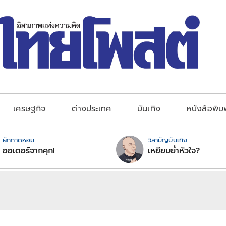
เศรษฐกิจ
ต่างประเทศ
บันเทิง
หนังสือพิม
ผักกาดหอม
วิสามัญบันเทิง
ออเดอร์จากคุก!
เหยียบย่ำหัวใจ?