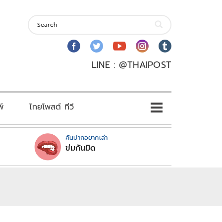
LINE : @THAIPOST
พ์
ไทยโพสต์ ทีวี
คันปากอยากเล่า
ข่มกันมิด