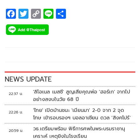
F
T
C
Li
S
ac
wi
o
n
h
e
tt
p
e
ar
b
er
y
e
o
Li
o
n
k
k
NEWS UPDATE
'ลิโอเนล เมสซี' สูญเสียคุณพ่อ 'ฮอร์เก' จากไป
22:37 น.
อย่างสงบในวัย 68 ปี
'ไทย' เปิดบ้านชนะ 'เมียนมา' 2-0 จาก 2 จุด
22:26 น.
โทษ เข้ารอบรองฯ บอลอาเซียน ดวล 'สิงคโปร์'
วธ.เตรียมพร้อม พิธีการศพในพระบรมราชานุ
20:59 น.
เคราะห์ เหตุยิงในโรงเรียน