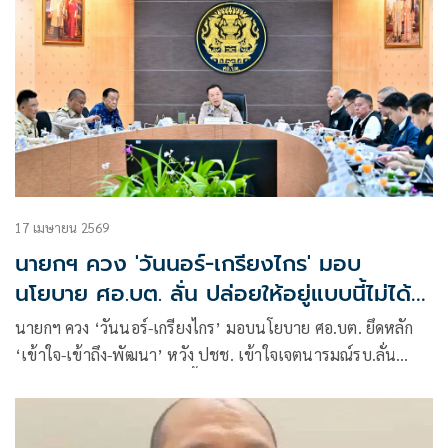
17 เมษายน 2569
นายกฯ ควง 'วันนอร์-เกรียงไกร' มอบ
นโยบาย ศอ.บต. ลั่น ปล่อยให้อยู่แบบนี้ไม่ได้
เด็ดขาด
นายกฯ ควง ‘วันนอร์-เกรียงไกร’ มอบนโยบาย ศอ.บต. ยึดหลัก
‘เข้าใจ-เข้าถึง-พัฒนา’ หวัง ปชช. เข้าใจเจตนารมณ์รบ.ลั่น
ปล่อยให้เหตุการณ์อยู่แบบนี้ไม่ได้เด็ดขาด ย้ำมาช่วยทำงานไม่ได้
ฟื้นฝอยหาตะเข็บ ต้องมุ่งแก้ที่ต้นเหตุอย่างตรงจุด ไม่เหมารวม
ประชาชน