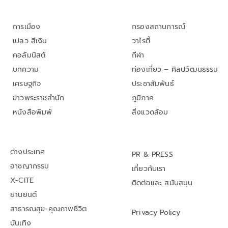
การเมือง
กรองสถานการณ์
เปลว สีเงิน
วาไรตี้
คอลัมนิสต์
กีฬา
บทความ
ท่องเที่ยว – ศิลปวัฒนธรรม
เศรษฐกิจ
ประชาสัมพันธ์
ข่าวพระราชสำนัก
ภูมิภาค
หนังสือพิมพ์
สิ่งแวดล้อม
ต่างประเทศ
PR & PRESS
อาชญากรรม
เกี่ยวกับเรา
X-CITE
ติดต่อและ สนับสนุน
ยานยนต์
สาธารณสุข-คุณภาพชีวิต
Privacy Policy
บันเทิง