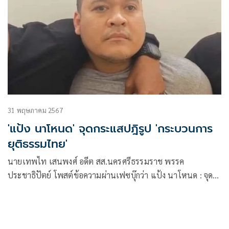
31 พฤษภาคม 2567
'แป้ง นาโหนด' จุดกระแสปฎิรูป 'กระบวนการ
ยุติธรรมไทย'
นายเทพไท เสนพงศ์ อดีต สส.นครศรีธรรมราช พรรค
ประชาธิปัตย์ โพสต์ข้อความผ่านเฟซบุ๊กว่า แป้ง นาโหนด : จุด
กระแสปฎิรูปกระบวนการยุติธรรมไทย