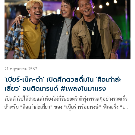
21 พฤษภาคม 2567
'เบียร์-เน็ค-ดำ' เปิดศึกดวลดื่มใน 'คือเก่าล่ะ
เสี่ยว' จนติดเทรนด์ #เพลงในมาแรง
เปิดตัวไปได้สวยแค่เพียงไม่กี่วันยอดวิวก็พุ่งพรวดๆอย่างรวดเร็ว
สำหรับ “คือเก่าล่ะเสี่ยว” ของ “เบียร์ พร้อมพงษ์” ฟีเจอริ่ง “เน็ค
นฤพล” และ “ดำ ดัสกร” ที่ตอนนี้ติดเทรนด์ #เพลงในมาแรง
ในยูทูบการันตีความม่วนไปเรียบร้อย