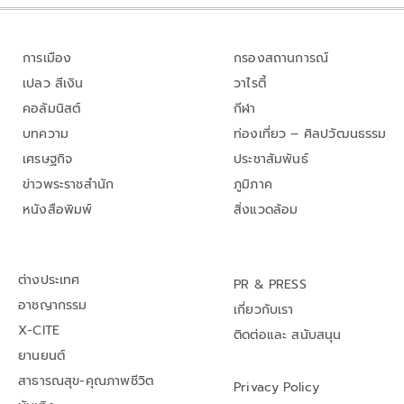
การเมือง
กรองสถานการณ์
เปลว สีเงิน
วาไรตี้
คอลัมนิสต์
กีฬา
บทความ
ท่องเที่ยว – ศิลปวัฒนธรรม
เศรษฐกิจ
ประชาสัมพันธ์
ข่าวพระราชสำนัก
ภูมิภาค
หนังสือพิมพ์
สิ่งแวดล้อม
ต่างประเทศ
PR & PRESS
อาชญากรรม
เกี่ยวกับเรา
X-CITE
ติดต่อและ สนับสนุน
ยานยนต์
สาธารณสุข-คุณภาพชีวิต
Privacy Policy