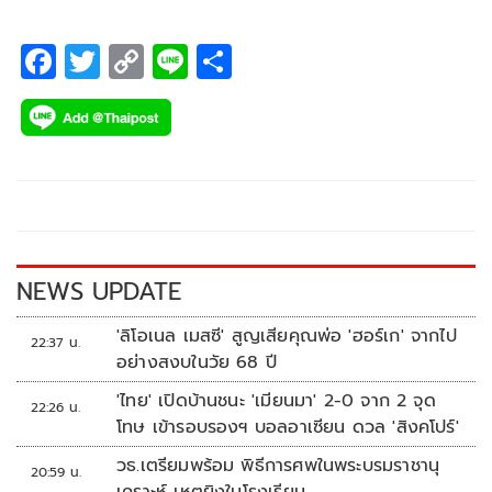
F
T
C
Li
S
ac
wi
o
n
h
e
tt
p
e
ar
b
er
y
e
o
Li
o
n
k
k
NEWS UPDATE
'ลิโอเนล เมสซี' สูญเสียคุณพ่อ 'ฮอร์เก' จากไป
22:37 น.
อย่างสงบในวัย 68 ปี
'ไทย' เปิดบ้านชนะ 'เมียนมา' 2-0 จาก 2 จุด
22:26 น.
โทษ เข้ารอบรองฯ บอลอาเซียน ดวล 'สิงคโปร์'
วธ.เตรียมพร้อม พิธีการศพในพระบรมราชานุ
20:59 น.