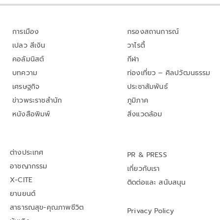
การเมือง
กรองสถานการณ์
เปลว สีเงิน
วาไรตี้
คอลัมนิสต์
กีฬา
บทความ
ท่องเที่ยว – ศิลปวัฒนธรรม
เศรษฐกิจ
ประชาสัมพันธ์
ข่าวพระราชสำนัก
ภูมิภาค
หนังสือพิมพ์
สิ่งแวดล้อม
ต่างประเทศ
PR & PRESS
อาชญากรรม
เกี่ยวกับเรา
X-CITE
ติดต่อและ สนับสนุน
ยานยนต์
สาธารณสุข-คุณภาพชีวิต
Privacy Policy