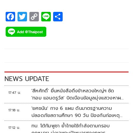
F
T
C
Li
S
ac
wi
o
n
h
e
tt
p
e
ar
b
er
y
e
o
Li
o
n
k
k
NEWS UPDATE
'สีหศักดิ์' ยื่นหนังสือถึงข้าหลวงใหญ่ฯ ซัด
17:47 น.
'ทอม แอนดรูว์ส' บิดเบือนข้อมูลมุ่งแสวงหาผล
ประโยชน์ทางการเมือง
'ยศชนัน' กาง 6 แผน ดันมาตรฐานความ
17:18 น.
ปลอดภัยสถานศึกษา 90 วัน ป้องกันก่อเหตุ
รุนแรง
ทบ. โต้กัมพูชา ย้ำไทยใช้กำลังตามกรอบ
17:12 น.