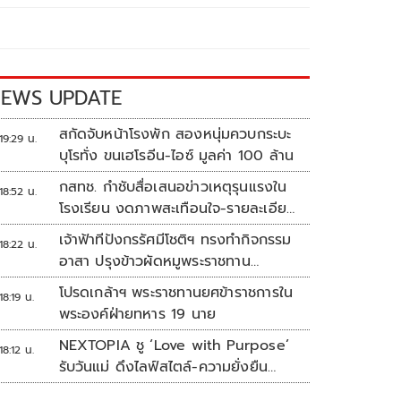
EWS UPDATE
สกัดจับหน้าโรงพัก สองหนุ่มควบกระบะ
19:29 น.
บุโรทั่ง ขนเฮโรอีน-ไอซ์ มูลค่า 100 ล้าน
กสทช. กำชับสื่อเสนอข่าวเหตุรุนแรงใน
18:52 น.
โรงเรียน งดภาพสะเทือนใจ-รายละเอียด
เสี่ยงเลียนแบบ
เจ้าฟ้าทีปังกรรัศมีโชติฯ ทรงทำกิจกรรม
18:22 น.
อาสา ปรุงข้าวผัดหมูพระราชทาน
ประชาชน
โปรดเกล้าฯ พระราชทานยศข้าราชการใน
18:19 น.
พระองค์ฝ่ายทหาร 19 นาย
NEXTOPIA ชู ‘Love with Purpose’
18:12 น.
รับวันแม่ ดึงไลฟ์สไตล์-ความยั่งยืน
สร้างประสบการณ์ช้อปปิงมีความหมาย