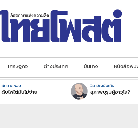
เศรษฐกิจ
ต่างประเทศ
บันเทิง
หนังสือพิม
ผักกาดหอม
วิสามัญบันเทิง
ดับไฟใต้มันไม่ง่าย
สุภาพบุรุษผู้อาวุโส?