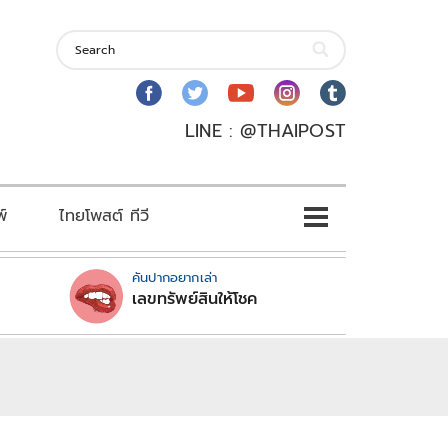
LINE : @THAIPOST
พ์
ไทยโพสต์ ทีวี
คันปากอยากเล่า
เลขทรัพย์สินให้โชค