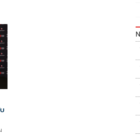
N
ับ
ม