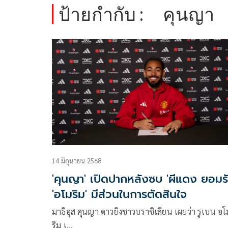
ป้ายกำกับ :
คุนญา
14 มิถุนายน 2568
'คุนญา' เปิดปากหลังซบ 'ผีแดง ยอมร
'อโมริม' มีส่วนในการตัดสินใจ
มาธิอุส คุนญา ดาวยิงชาวบราซิเลียน เผยว่า รูเบน อโ
ริม เ…