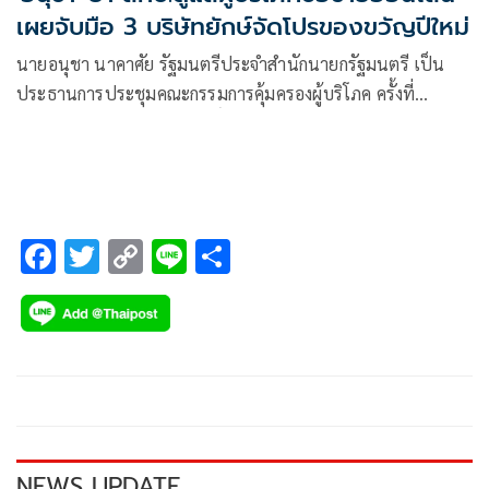
เผยจับมือ 3 บริษัทยักษ์จัดโปรของขวัญปีใหม่
นายอนุชา นาคาศัย รัฐมนตรีประจำสำนักนายกรัฐมนตรี เป็น
ประธานการประชุมคณะกรรมการคุ้มครองผู้บริโภค ครั้งที่
11/2564 โดยมีนายชนะศักดิ์ อัตถาวงศ์ ที่ปรึกษารัฐมนตรีประจำ
สำนักนายกรัฐมนตรี
F
T
C
Li
S
ac
wi
o
n
h
e
tt
p
e
ar
b
er
y
e
o
Li
o
n
k
k
NEWS UPDATE