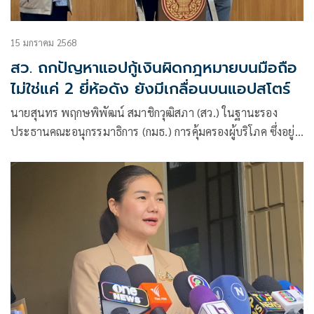
15 มกราคม 2568
สว. ถกปัญหาแอปกู้เงินผิดกฎหมายบนมือถือ
ไม่ใช่แค่ 2 ยี่ห้อดัง ยังมีเกลื่อนบนแอปสโตร์
นายสุนทร พฤกษพิพัฒน์ สมาชิกวุฒิสภา (สว.) ในฐานะรอง
ประธานคณะอนุกรรมาธิการ (กมธ.) การคุ้มครองผู้บริโภค ซึ่งอยู่
ใน กมธ.การพัฒนาการเมือง การมีส่วนร่วมของประชาชน สิทธิ
มนุษยชน สิทธิ เสรีภาพ และการคุ้มครองผู้บริโภค วุฒิสภา