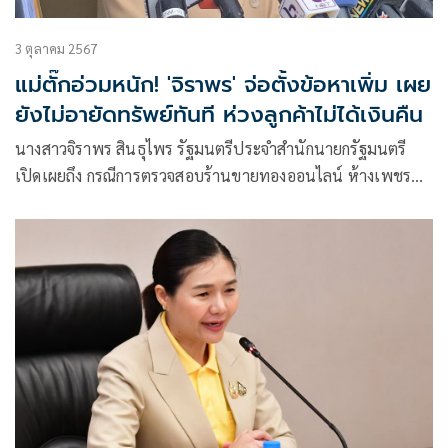
3 ตุลาคม 2567
แม่ตั๊กอ่วมหนัก! 'จิราพร' จ่อตั้งข้อหาเพิ่ม เผย
ยังไม่อายัดทรัพย์ทันที ห่วงลูกค้าไม่ได้เงินคืน
นางสาวจิราพร สินธุไพร รัฐมนตรีประจำสำนักนายกรัฐมนตรี
เปิดเผยถึง กรณีการตรวจสอบร้านขายทองออนไลน์ ห้างเพชร
ทองเคทูเอ็น ถนนหทัยราษฎร์ ของแม่ตั๊ก-กรกนก