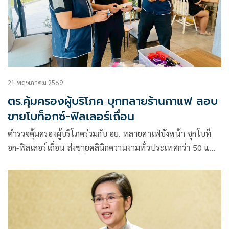
21 พฤษภาคม 2569
ตร.คุ้มครองผู้บริโภค บุกทลายร้านกาแฟ ลอบ
ขายโบท็อกซ์-ฟิลเลอร์เถื่อน
ตำรวจคุ้มครองผู้บริโภคร่วมกับ อย. ทลายคาเฟ่บังหน้า ซุกโบท็
อก-ฟิลเลอร์เถื่อน ส่งขายคลินิกความงามทั่วประเทศกว่า 50 แห่ง
ยึดของกลางกว่า 777 ชิ้น มูลค่ากว่า 4 ล้านบาท