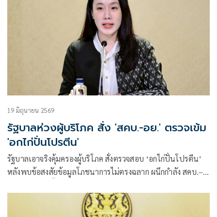
19 มิถุนายน 2569
รัฐบาลห่วงผู้บริโภค สั่ง 'สคบ.-อย.' ตรวจเข้ม
'อกไก่ปั่นโปรตีน'
รัฐบาลเอาจริงคุ้มครองผู้บริโภค สั่งตรวจสอบ ‘อกไก่ปั่นโปรตีน’
หลังพบข้อสงสัยข้อมูลโภชนาการไม่ตรงฉลาก ผนึกกำลัง สคบ.–
อย. ตรวจเข้มทั้งฉลากและโฆษณา