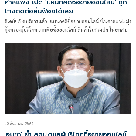
ศาลแพ่ง เปิด 'แผนกคดีซื้อขายออนไลน์' ถูก
โกงติดต่อยื่นฟ้องได้เลย
ดีเดย์! เปิดบริการแล้ว“แผนกคดีซื้อขายออนไลน์”ในศาลแพ่ง มุ่ง
คุ้มครองผู้บริโภค จากพิษซื้อออนไลน์ สินค้าไม่ตรงปก โฆษกศาล
ยุติธรรม ย้ำฟ้องออนไลน์ได้ 24 ชม. ไม่จำกัดวงเงินมากน้อย เน้น
เก็บหลักฐานสั่งซื้อจ่ายเงินส่งศาล พร้อมติดตามความคืบหน้าคดี
ได้ใน 12 ชม.กรุงไทยร่วมพัฒนาช่องทางยื่นฟ้องผ่าน e-Filing
ตามสโลแกน “ความยุติธรรมที่เข้าถึงง่าย”
20 ธันวาคม 2564
'อนุชา' ย้ำ สคบ.ดูแลผู้บริโภคซื้อขายออนไลน์