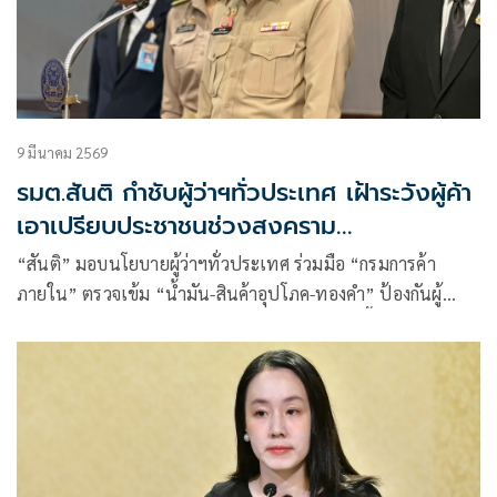
9 มีนาคม 2569
รมต.สันติ กำชับผู้ว่าฯทั่วประเทศ เฝ้าระวังผู้ค้า
เอาเปรียบประชาชนช่วงสงคราม
ตะวันออกกลาง
“สันติ” มอบนโยบายผู้ว่าฯทั่วประเทศ ร่วมมือ “กรมการค้า
ภายใน” ตรวจเข้ม “น้ำมัน-สินค้าอุปโภค-ทองคำ” ป้องกันผู้
ประกอบการฉวยโอกาสช่วงวิกฤติตะวันออกกลาง ขึ้นราคา-กักตุน-
เอาเปรียบผู้บริโภค พร้อมสั่งเพิ่มคู่สายด่วนรับเรื่องร้องเรียน