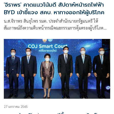
'จิราพร' คาดแนวโน้มดี สัปดาห์หน้ารถไฟฟ้า
BYD เข้าชี้แจง สคบ. หาทางออกให้ผู้บริโภค
น.ส.จิราพร สินธุไพร รมต. ประจำสำนักนายกรัฐมนตรี ให้
สัมภาษณ์ถึงความคืบหน้ากรณีคณะกรรมการคุ้มครองผู้บริโภค
(สคบ.) ตรวจสอบแคมเปญลดราคารถยนต์ไฟฟ้า BYD ว่า ใน
ฐานะกำกับดูแล สคบ.ได้
27 มกราคม 2565