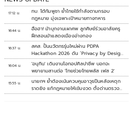
ทบ. โต้กัมพูชา ย้ำไทยใช้กำลังตามกรอบ
17:12 น.
กฎหมาย มุ่งเฉพาะเป้าหมายทางทหาร
ฮือฮา! ม้าบุกงานเผาศพ ลูกศิษย์ร่วมอาลัยครู
16:44 น.
ฝึกสอนม้าแสดงเมืองอ่างทอง
สคส. ปั้นนวัตกรรุ่นใหม่ผ่าน PDPA
16:37 น.
Hackathon 2026 ดัน ‘Privacy by Design
for all’ สู่โซลูชันคุ้มครองข้อมูลส่วนบุคคลที่
'อนุทิน' เดินงานโอทอปศิลปาชีพ บอกจะ
16:04 น.
ใช้ได้จริง
พยายามสานต่อ 'ไทยช่วยไทยพลัส เฟส 2'
นายกฯ ย้ำต้องเน้นควบคุมอาวุธปืนหลังเหตุก
15:55 น.
ราดยิง แก้กฎหมายให้เข้มงวด ตั้งด่านตรวจ
เพิ่ม