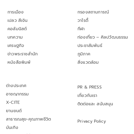
การเมือง
กรองสถานการณ์
เปลว สีเงิน
วาไรตี้
คอลัมนิสต์
กีฬา
บทความ
ท่องเที่ยว – ศิลปวัฒนธรรม
เศรษฐกิจ
ประชาสัมพันธ์
ข่าวพระราชสำนัก
ภูมิภาค
หนังสือพิมพ์
สิ่งแวดล้อม
ต่างประเทศ
PR & PRESS
อาชญากรรม
เกี่ยวกับเรา
X-CITE
ติดต่อและ สนับสนุน
ยานยนต์
สาธารณสุข-คุณภาพชีวิต
Privacy Policy
บันเทิง