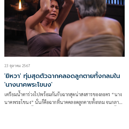
23 ตุลาคม 2567
'ยิหวา' ทุ่มสุดตัวฉากคลอดลูกตายทั้งกลมใน
'นางนาคพระโขนง'
เตรียมน้ำตาร่วงไปพร้อมกันกับฉากสุดน่าสงสารของละคร “นาง
นาคพระโขนง” นั่นก็คือฉากที่นาคคลอดลูกตายทั้งกลม จนกลาย
เป็นวิญญาณเฮี้ยนที่ทำเอาชาวบางพระโขนงขนหัวลุก ฉากนี้บอก
เลยว่านางเอกสาวหน้าหวาน ยิหวา-ปรียากานต์ ใจกันทะ ผู้รับบท
นางนาค ทุ่มสุดตัวจริง ๆ กับการเล่นเป็นคนท้องที่กำลังจะคลอด