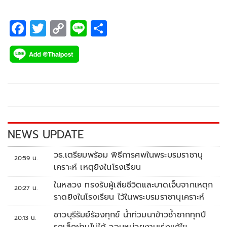
ลูก
F
T
C
Li
S
ac
wi
o
n
h
e
tt
p
e
ar
b
er
y
e
o
Li
o
n
k
k
NEWS UPDATE
วธ.เตรียมพร้อม พิธีการศพในพระบรมราชานุ
20:59 น.
เคราะห์ เหตุยิงในโรงเรียน
ในหลวง ทรงรับผู้เสียชีวิตและบาดเจ็บจากเหตุก
20:27 น.
ราดยิงในโรงเรียน ไว้ในพระบรมราชานุเคราะห์
ชาวบุรีรัมย์ร้องทุกข์ น้ำท่วมนาข้าวซ้ำซากทุกปี
20:13 น.