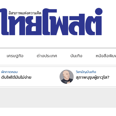
เศรษฐกิจ
ต่างประเทศ
บันเทิง
หนังสือพิม
ผักกาดหอม
วิสามัญบันเทิง
ดับไฟใต้มันไม่ง่าย
สุภาพบุรุษผู้อาวุโส?