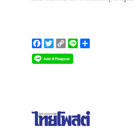
ในคูน้ำร่องสวนปาล์ม ม.7 ตำบลท่าเรือ
F
T
C
Li
S
ac
wi
o
n
h
e
tt
p
e
ar
b
er
y
e
o
Li
o
n
k
k