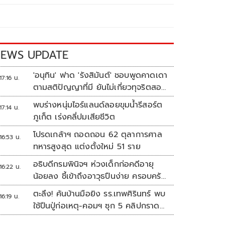
EWS UPDATE
'อนุทิน' ฟาด 'รังสิมันต์' ชอบพูดคาดเดา
17:16 น.
ตามสติปัญญาที่มี ยันไม่เกี่ยวทุจริตสอบ
ท้องถิ่น
พบร่างหนุ่มไอร์แลนด์ลอยขุมน้ำรีสอร์ต
17:14 น.
ภูเก็ต เร่งคลี่ปมเสียชีวิต
โปรดเกล้าฯ ถอดถอน 62 ตุลาการศาล
16:53 น.
ทหารสูงสุด แต่งตั้งใหม่ 51 ราย
อธิบดีกรมพินิจฯ ห่วงเด็กก่อคดีอายุ
16:22 น.
น้อยลง ชี้เข้าถึงอาวุธปืนง่าย ครอบครัว
แตกแยกเป็นชนวนสำคัญ
ตะลึง! ค้นบ้านมือยิง รร.เทพศิรินทร์ พบ
16:19 น.
ใช้ปืนปู่ก่อเหตุ-คอมฯ ซุก 5 คลิปกราด
ยิง