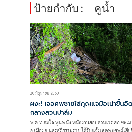
ป้ายกำกับ :
คูน้ำ
20 มิถุนายน 2568
ผงะ! เจอศพชายใส่กุญแจมือเน่าขึ้นอื
กลางสวนปาล์ม
พ.ต.ท.สมใจ พูนพนัง พนักงานสอบสวนเวร สภ.ชะเม
อ.เมือง จ.นครศรีธรรมราช ได้รับแจ้งเหตุพบศพผู้เสียช