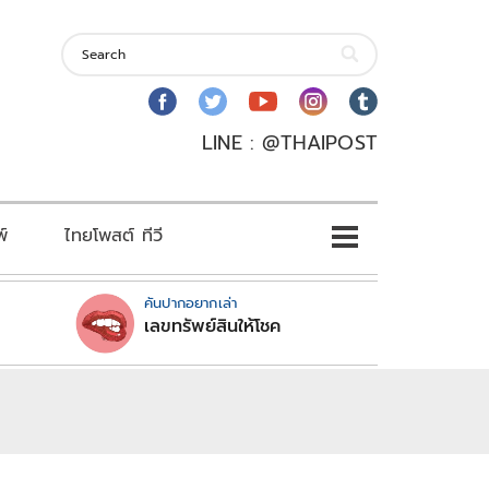
LINE : @THAIPOST
พ์
ไทยโพสต์ ทีวี
คันปากอยากเล่า
เลขทรัพย์สินให้โชค