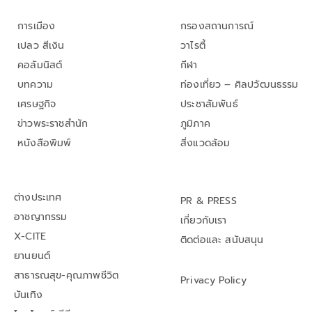
การเมือง
กรองสถานการณ์
เปลว สีเงิน
วาไรตี้
คอลัมนิสต์
กีฬา
บทความ
ท่องเที่ยว – ศิลปวัฒนธรรม
เศรษฐกิจ
ประชาสัมพันธ์
ข่าวพระราชสำนัก
ภูมิภาค
หนังสือพิมพ์
สิ่งแวดล้อม
ต่างประเทศ
PR & PRESS
อาชญากรรม
เกี่ยวกับเรา
X-CITE
ติดต่อและ สนับสนุน
ยานยนต์
สาธารณสุข-คุณภาพชีวิต
Privacy Policy
บันเทิง