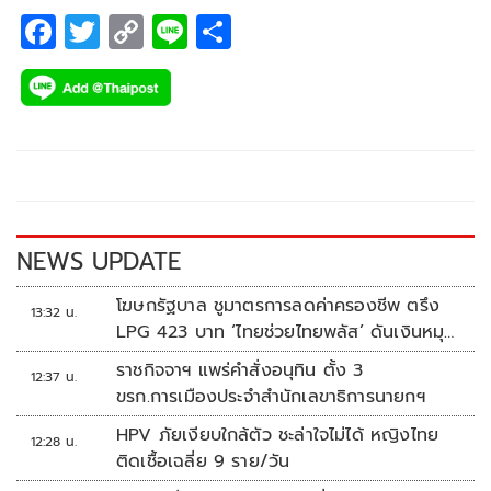
F
T
C
Li
S
ac
wi
o
n
h
e
tt
p
e
ar
b
er
y
e
o
Li
o
n
k
k
NEWS UPDATE
โฆษกรัฐบาล ชูมาตรการลดค่าครองชีพ ตรึง
13:32 น.
LPG 423 บาท ‘ไทยช่วยไทยพลัส’ ดันเงินหมุน
แสนล้าน
ราชกิจจาฯ แพร่คำสั่งอนุทิน ตั้ง 3
12:37 น.
ขรก.การเมืองประจำสำนักเลขาธิการนายกฯ
HPV ภัยเงียบใกล้ตัว ชะล่าใจไม่ได้ หญิงไทย
12:28 น.
ติดเชื้อเฉลี่ย 9 ราย/วัน