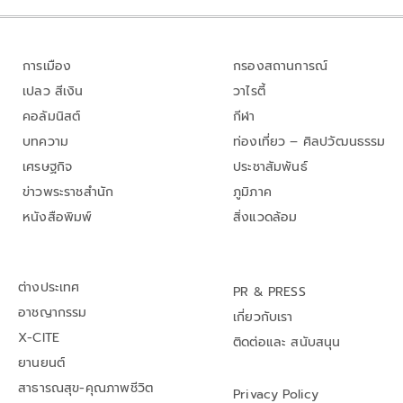
การเมือง
กรองสถานการณ์
เปลว สีเงิน
วาไรตี้
คอลัมนิสต์
กีฬา
บทความ
ท่องเที่ยว – ศิลปวัฒนธรรม
เศรษฐกิจ
ประชาสัมพันธ์
ข่าวพระราชสำนัก
ภูมิภาค
หนังสือพิมพ์
สิ่งแวดล้อม
ต่างประเทศ
PR & PRESS
อาชญากรรม
เกี่ยวกับเรา
X-CITE
ติดต่อและ สนับสนุน
ยานยนต์
สาธารณสุข-คุณภาพชีวิต
Privacy Policy