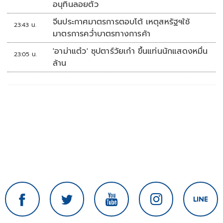
อนุทินลอยตัว
จีนประกาศมาตรการตอบโต้ เหตุสหรัฐฯใช้
23:43 น.
มาตรการคว่ำบาตรทางการค้า
'อาม่าแต๋ว' ซุปตาร์วัยเก๋า ขึ้นแท่นนักแสดงหมื่น
23:05 น.
ล้าน