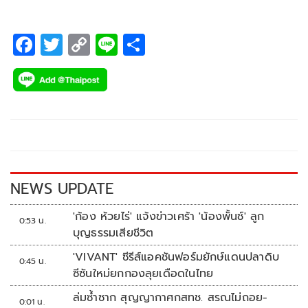
F
T
C
Li
S
ac
wi
o
n
h
e
tt
p
e
ar
b
er
y
e
o
Li
o
n
k
k
NEWS UPDATE
'ก้อง ห้วยไร่' แจ้งข่าวเศร้า 'น้องพั้นช์' ลูก
0:53 น.
บุญธรรมเสียชีวิต
'VIVANT' ซีรีส์แอคชันฟอร์มยักษ์แดนปลาดิบ
0:45 น.
ซีซันใหม่ยกกองลุยเดือดในไทย
ล่มซ้ำซาก สุญญากาศกสทช. สรณไม่ถอย-
0:01 น.