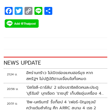
F
T
C
Li
S
ac
wi
o
n
h
e
tt
p
e
ar
b
er
y
e
o
Li
o
n
k
k
NEWS UPDATE
อิหร่านกร้าว ไม่เปิดช่องแคบฮอร์มุซ หาก
21:24 น.
สหรัฐฯ ไม่ปฏิบัติตามเงื่อนไขทั้งหมด
'บิสโซลี-ดาร์ลัน' 2 แข้งบราซิลซัดคนละประตู
20:56 น.
'บุรีรัมย์' บุกเชือด 'ราชบุรี' เก็บชัยอุ่นเครื่อง 4
นัดรวด
'ชิพ-นครินทร์' รั้งท็อป 4 'เฟอร์-ปัญจรุจน์'
20:51 น.
คว้าแต้มสำคัญ ศึก ARRC สนาม 4 เรซ 2