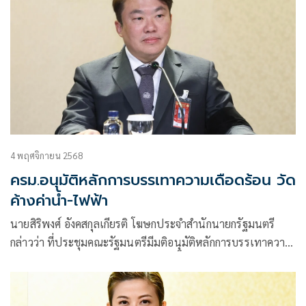
4 พฤศจิกายน 2568
ครม.อนุมัติหลักการบรรเทาความเดือดร้อน วัด
ค้างค่าน้ำ-ไฟฟ้า
นายสิริพงศ์ อังคสกุลเกียรติ โฆษกประจำสำนักนายกรัฐมนตรี
กล่าวว่า ที่ประชุมคณะรัฐมนตรีมีมติอนุมัติหลักการบรรเทาความ
เดือดร้อนให้แก่วัดที่ประสบปัญหามีหนี้ค้างชำระค่า
สาธารณูปโภค ดังนี้ 1. ขอความร่วมมือให้การไฟฟ้านครหลวง