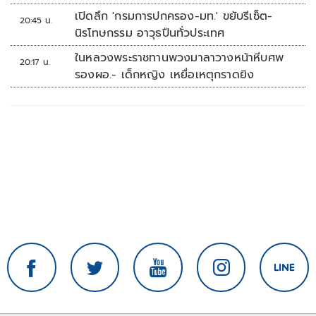
เปิดลึก 'กรมการปกครอง-มท.' ขยับรีเซ็ต-
20:45 น.
นิรโทษกรรม อาวุธปืนทั่วประเทศ
ในหลวงพระราชทานพวงมาลาวางหน้าหีบศพ
20:17 น.
รองผอ.- เด็กหญิง เหยื่อเหตุกราดยิง