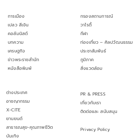
การเมือง
กรองสถานการณ์
เปลว สีเงิน
วาไรตี้
คอลัมนิสต์
กีฬา
บทความ
ท่องเที่ยว – ศิลปวัฒนธรรม
เศรษฐกิจ
ประชาสัมพันธ์
ข่าวพระราชสำนัก
ภูมิภาค
หนังสือพิมพ์
สิ่งแวดล้อม
ต่างประเทศ
PR & PRESS
อาชญากรรม
เกี่ยวกับเรา
X-CITE
ติดต่อและ สนับสนุน
ยานยนต์
สาธารณสุข-คุณภาพชีวิต
Privacy Policy
บันเทิง