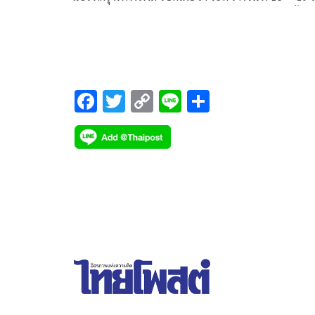
2568 ได้ทำการสำรวจประชาชนในหัวข้อ “เลือกตั้งน
องค์การบริหารส่วนจังหวัด 2568”
F
T
C
Li
S
ac
wi
o
n
h
e
tt
p
e
ar
b
er
y
e
o
Li
o
n
k
k