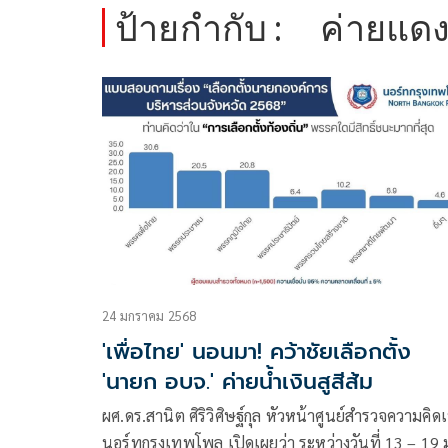
ป้ายกำกับ :
ค่ายแด
24 มกราคม 2568
'เพื่อไทย' นอนมา! คว้าชัยเลือกตั้ง
'นายก อบจ.' ค่ายน้ำเงินสูสีส้ม
ผศ.ดร.สานิต ศิริวิศิษฐ์กุล หัวหน้าศูนย์สำรวจความคิด
นอร์ทกรุงเทพโพล เปิดเผยว่า ระหว่างวันที่ 13 – 19 