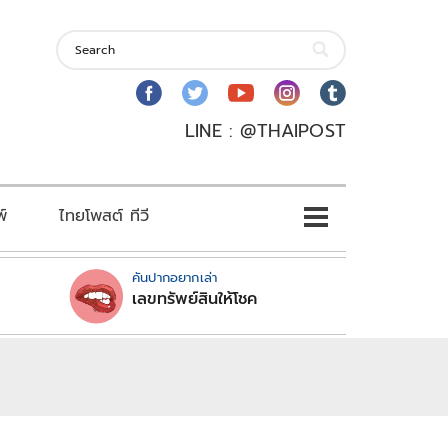
LINE : @THAIPOST
พ์
ไทยโพสต์ ทีวี
คันปากอยากเล่า
เลขทรัพย์สินให้โชค