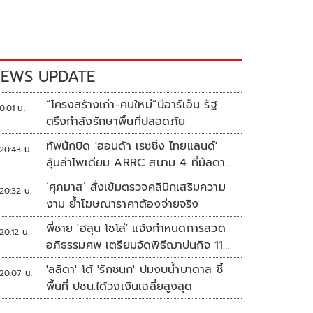
EWS UPDATE
“โครงสร้างเก่า-คนใหม่”บีอาร์เอ็น รัฐ
0:01 น.
ตรึงกำลังรักษาพื้นที่ปลอดภัย
ทัพนักบิด 'ฮอนด้า เรซซิ่ง ไทยแลนด์'
20:43 น.
ลุ้นล่าโพเดียม ARRC สนาม 4 ที่มัลดาลิ
กา
‘ศุภมาส’ สั่งเข้มตรวจคลินิกเสริมความ
20:32 น.
งาม ย้ำโฆษณาราคาต้องจ่ายจริง
พี่ชาย 'ฮลุน โซโล่' แจ้งกำหนดการสวด
20:12 น.
อภิธรรมศพ เตรียมจัดพิธีฌาปนกิจ 11
ส.ค.
'ลลิดา' โต้ 'รักชนก' ปมงบน้ำบาดาล ชี้
20:07 น.
พื้นที่ ปชน.ได้วงเงินเฉลี่ยสูงสุด