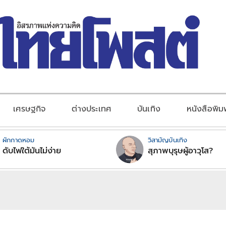
เศรษฐกิจ
ต่างประเทศ
บันเทิง
หนังสือพิม
ผักกาดหอม
วิสามัญบันเทิง
ดับไฟใต้มันไม่ง่าย
สุภาพบุรุษผู้อาวุโส?