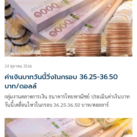
24 ตุลาคม 2566
ค่าเงินบาทวันนี้วิ่งในกรอบ 36.25-36.50
บาท/ดอลล์
กลุ่มงานตลาดการเงิน ธนาคารไทยพาณิชย์ ประเมินค่าเงินบาท
วันนี้เคลื่อนไหวในกรอบ 36.25-36.50 บาท/ดอลลาร์