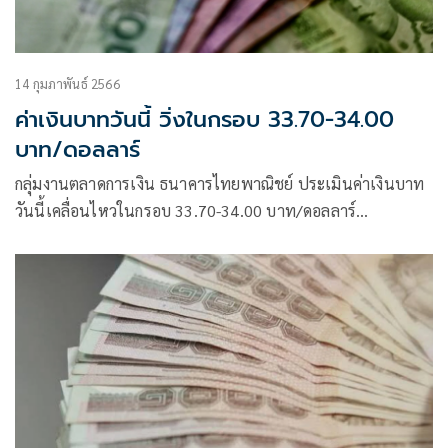
14 กุมภาพันธ์ 2566
ค่าเงินบาทวันนี้ วิ่งในกรอบ 33.70-34.00
บาท/ดอลลาร์
กลุ่มงานตลาดการเงิน ธนาคารไทยพาณิชย์ ประเมินค่าเงินบาท
วันนี้เคลื่อนไหวในกรอบ 33.70-34.00 บาท/ดอลลาร์
ตลาดหุ้นสหรัฐฯ ปิดบวก