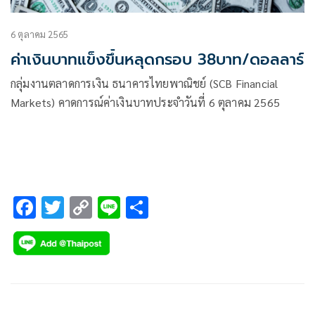
6 ตุลาคม 2565
ค่าเงินบาทแข็งขึ้นหลุดกรอบ 38บาท/ดอลลาร์
กลุ่มงานตลาดการเงิน ธนาคารไทยพาณิชย์ (SCB Financial
Markets) คาดการณ์ค่าเงินบาทประจำวันที่ 6 ตุลาคม 2565
F
T
C
Li
S
ac
wi
o
n
h
e
tt
p
e
ar
b
er
y
e
o
Li