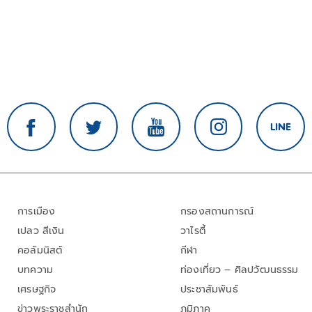
การเมือง
กรองสถานการณ์
เปลว สีเงิน
วาไรตี้
คอลัมนิสต์
กีฬา
บทความ
ท่องเที่ยว – ศิลปวัฒนธรรม
เศรษฐกิจ
ประชาสัมพันธ์
ข่าวพระราชสำนัก
ภูมิภาค