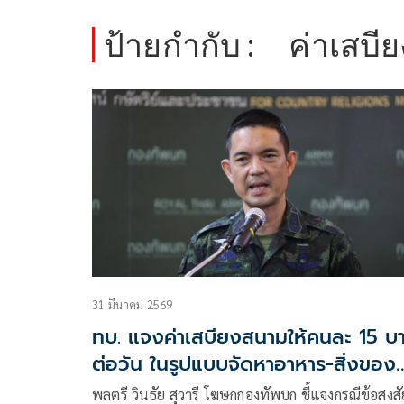
ป้ายกำกับ :
ค่าเสบี
31 มีนาคม 2569
ทบ. แจงค่าเสบียงสนามให้คนละ 15 บ
ต่อวัน ในรูปแบบจัดหาอาหาร-สิ่งของ
ไม่ใช่จ่ายเงินสด
พลตรี วินธัย สุวารี โฆษกกองทัพบก ชี้แจงกรณีข้อสงสั