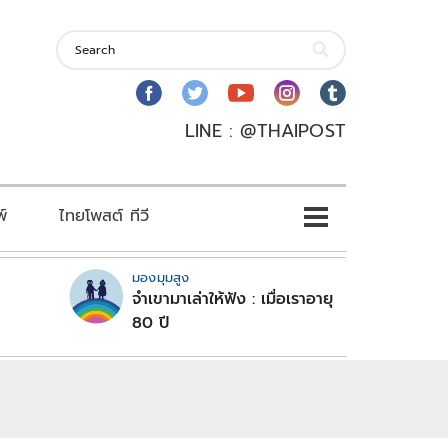
LINE : @THAIPOST
พ์
ไทยโพสต์ ทีวี
มองมุมสูง
จำเขามาเล่าให้ฟัง : เมื่อเราอายุ
80 ปี