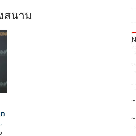
ยงสนาม
N
าท
ย