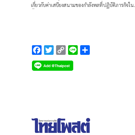
เกี่ยวกับค่าเสบียงสนามของกำลังพลที่ปฏิบัติภารกิจใน
พื้นที่ชายแดนไทย-กัมพูชา โดยมีรายละเอียดข้อเท็จจ
ดังนี้
F
T
C
Li
S
ac
wi
o
n
h
e
tt
p
e
ar
b
er
y
e
o
Li
o
n
k
k