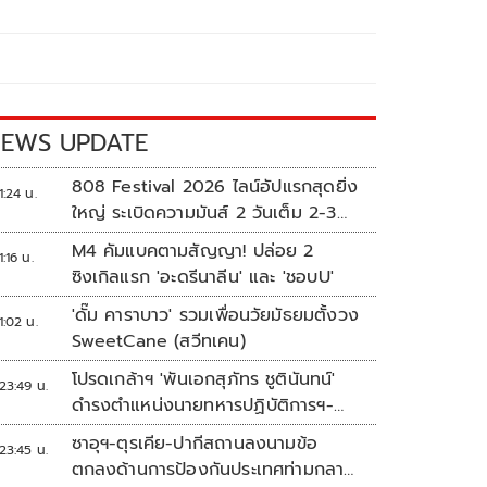
EWS UPDATE
808 Festival 2026 ไลน์อัปแรกสุดยิ่ง
1:24 น.
ใหญ่ ระเบิดความมันส์ 2 วันเต็ม 2-3
ต.ค.นี้
M4 คัมแบคตามสัญญา! ปล่อย 2
1:16 น.
ซิงเกิลแรก 'อะดรีนาลีน' และ 'ชอบU'
'ดั๊ม คาราบาว' รวมเพื่อนวัยมัธยมตั้งวง
1:02 น.
SweetCane (สวีทเคน)
โปรดเกล้าฯ 'พันเอกสุภัทร ชูตินันทน์'
23:49 น.
ดำรงตำแหน่งนายทหารปฏิบัติการฯ-
พระราชทานยศ 'พลตรี'
ซาอุฯ-ตุรเคีย-ปากีสถานลงนามข้อ
23:45 น.
ตกลงด้านการป้องกันประเทศท่ามกลาง