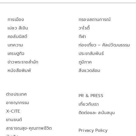
การเมือง
กรองสถานการณ์
เปลว สีเงิน
วาไรตี้
คอลัมนิสต์
กีฬา
บทความ
ท่องเที่ยว – ศิลปวัฒนธรรม
เศรษฐกิจ
ประชาสัมพันธ์
ข่าวพระราชสำนัก
ภูมิภาค
หนังสือพิมพ์
สิ่งแวดล้อม
ต่างประเทศ
PR & PRESS
อาชญากรรม
เกี่ยวกับเรา
X-CITE
ติดต่อและ สนับสนุน
ยานยนต์
สาธารณสุข-คุณภาพชีวิต
Privacy Policy