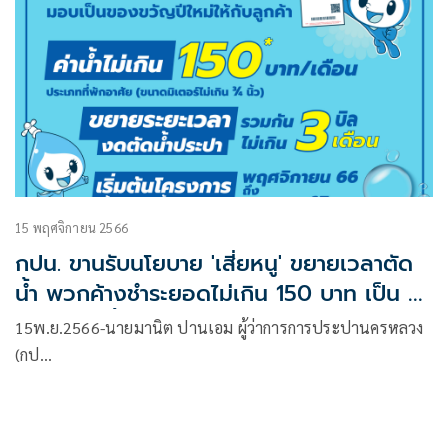
15 พฤศจิกายน 2566
กปน. ขานรับนโยบาย 'เสี่ยหนู' ขยายเวลาตัด
น้ำ พวกค้างชำระยอดไม่เกิน 150 บาท เป็น 3
เดือน เริ่มตั้งแต่บิลเดือนพ.ย.
15พ.ย.2566-นายมานิต ปานเอม ผู้ว่าการการประปานครหลวง
(กป…