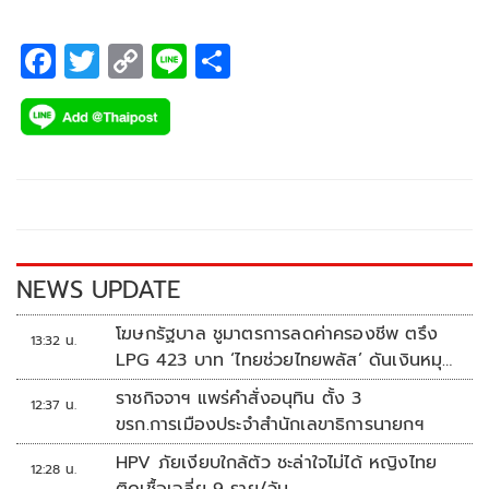
F
T
C
Li
S
ac
wi
o
n
h
e
tt
p
e
ar
b
er
y
e
o
Li
o
n
k
k
NEWS UPDATE
โฆษกรัฐบาล ชูมาตรการลดค่าครองชีพ ตรึง
13:32 น.
LPG 423 บาท ‘ไทยช่วยไทยพลัส’ ดันเงินหมุน
แสนล้าน
ราชกิจจาฯ แพร่คำสั่งอนุทิน ตั้ง 3
12:37 น.
ขรก.การเมืองประจำสำนักเลขาธิการนายกฯ
HPV ภัยเงียบใกล้ตัว ชะล่าใจไม่ได้ หญิงไทย
12:28 น.