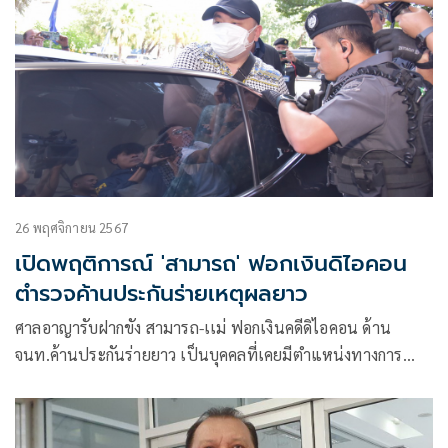
26 พฤศจิกายน 2567
เปิดพฤติการณ์ 'สามารถ' ฟอกเงินดิไอคอน
ตำรวจค้านประกันร่ายเหตุผลยาว
ศาลอาญารับฝากขัง สามารถ-เเม่ ฟอกเงินคดีดิไอคอน ด้าน
จนท.ค้านประกันร่ายยาว เป็นบุคคลที่เคยมีตำแหน่งทางการ
เมือง ใกล้ชิดกับคนมีอำนาจ และมีศักยภาพการเงินสูง เกรงว่าจะ
หลบหนีไปยุ่งกับพยานหลักฐาน พบเงินหมุนเวียนตั้งเเต่ปี 61
ร้อยกว่าล้าน