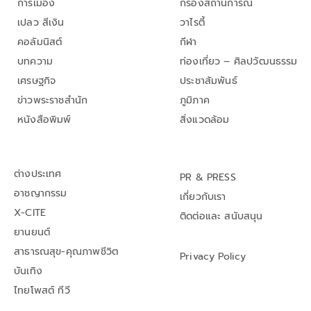
การเมือง
กรองสถานการณ์
เปลว สีเงิน
วาไรตี้
คอลัมนิสต์
กีฬา
บทความ
ท่องเที่ยว – ศิลปวัฒนธรรม
เศรษฐกิจ
ประชาสัมพันธ์
ข่าวพระราชสำนัก
ภูมิภาค
หนังสือพิมพ์
สิ่งแวดล้อม
ต่างประเทศ
PR & PRESS
อาชญากรรม
เกี่ยวกับเรา
X-CITE
ติดต่อและ สนับสนุน
ยานยนต์
สาธารณสุข-คุณภาพชีวิต
Privacy Policy
บันเทิง
ไทยโพสต์ ทีวี