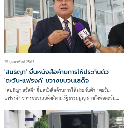
25 กุมภาพันธ์ 2567
'สนธิญา' ยื่นหนังสือค้านการให้ประกันตัว
'ตะวัน-แฟรงค์' ขวางขบวนเสด็จ
“สนธิญา สวัสดี” ยื่นหนังสือค้านการให้ประกันตัว “ตะวัน-
แฟรงค์” ขวางขบวนเสด็จผิดกม.รัฐธรรมนูญ ฝากถึงพ่อตะวัน
เข้าใจหัวอกคนเป็นพ่อ แต่ต้องยึดชาติ ศาสน์ พระมหากษัตริย์
เป็นหลัก