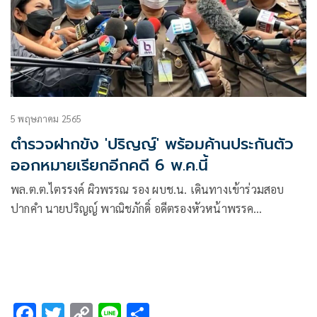
5 พฤษภาคม 2565
ตำรวจฝากขัง 'ปริญญ์' พร้อมค้านประกันตัว
ออกหมายเรียกอีกคดี 6 พ.ค.นี้
พล.ต.ต.ไตรรงค์ ผิวพรรณ รอง ผบช.น. เดินทางเข้าร่วมสอบ
ปากคำ นายปริญญ์ พาณิชภักดิ์ อดีตรองหัวหน้าพรรค
ประชาธิปัตย์ ภายหลังเข้ารับทราบข้อกล่าวหากระทำอนาจารต่อ
หน้าธารกำนัลและพรากผู้เยาว์ ก่อนเข้าร่วมสอบปากคำ
พล.ต.ต.ไตรรงค์ เปิดเผยว่า หลังจากพนักงานสอบสวนแจ้งข้อ
กล่าวหาพนักงานสอบสวนจะยื่นเรื่องขอฝากขังผู้ต้องหาต่อศาล
F
T
C
Li
S