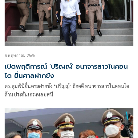
6 พฤษภาคม 2565
เปิดพฤติการณ์ 'ปริญญ์' อนาจารสาวในคอน
โด ยื่นศาลฝากขัง
ตร.ลุมพินียื่นศาลฝากขัง ‘ปริญญ์’ อีกคดี อนาจารสาวในคอนโด
ค้านประกันเกรงหลบหนี