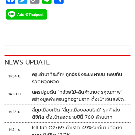
ac
wi
o
n
h
e
tt
p
e
ar
b
er
y
e
o
Li
o
n
k
k
NEWS UPDATE
ครูเล่านาทีระทึก! ถูกจ่อยิงระยะเผาขน หลบทัน
14:34 น.
รอดหวุดหวิด
นครปฐมดัน ‘กล้วยไม้-สินค้าเกษตรคุณภาพ’
14:30 น.
สร้างมูลค่าเศรษฐกิจฐานราก ตั้งเป้าเงินสะพัด
10 ล้านบาท
สี่มุมเมืองเปิด ‘สี่มุมเมืองออนไลน์’ รุกค้าส่ง
14:25 น.
ดิจิทัล ตั้งเป้ายอดขายปีนี้ 760 ล้านบาท
KJLโชว์ Q2/69 กำไรโต 49%รับดีมานด์อุตฯ
14:24 น.
หนุนเป้าปีโต 12.7%