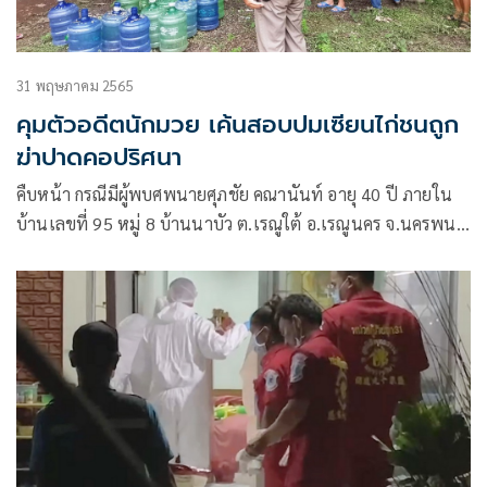
31 พฤษภาคม 2565
คุมตัวอดีตนักมวย เค้นสอบปมเซียนไก่ชนถูก
ฆ่าปาดคอปริศนา
คืบหน้า กรณีมีผู้พบศพนายศุภชัย คณานันท์ อายุ 40 ปี ภายใน
บ้านเลขที่ 95 หมู่ 8 บ้านนาบัว ต.เรณูใต้ อ.เรณูนคร จ.นครพนม
เมื่อเวลาประมาณ 17.30 น.ของวันที่30 พฤษภาคมที่ผ่านมา
โดยจากการชันสูตรพลิกศพพบบาดแผลถูกโดนเฉือนด้วยของมี
คมบริเวณลำคอ 1 แผล และกลางอกอีก 1 แผล มือข้างซ้ายของผู้
ตายกำมีดทำครัวไว้ 1 เล่ม ตรวจสอบรอบบริเวณบ้านพบรอย
เลือดลากเป็นทางมาจนถึงที่พบศพ จึงบันทึกไว้เป็นหลักฐาน ส่วน
สาเหตุการเสียชีวิตยังคงเป็นปริศนา เพราะผู้ตายไม่ใช่เจ้าของ
บ้าน แต่เป็นเพื่อนบ้านที่ชอบมาดูไก่ชนและปลากัดที่บ้านหลังนี้
ประจำ เบื้องต้นเจ้าหน้าที่ตำรวจนำศพส่งสถาบันนิติเวช