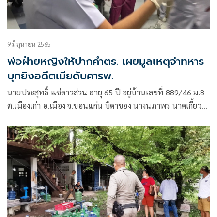
9 มิถุนายน 2565
พ่อฝ่ายหญิงให้ปากคำตร. เผยมูลเหตุจ่าทหาร
บุกยิงอดีตเมียดับคารพ.
นายประสุทธิ์ แซ่ดาวส่วน อายุ 65 ปี อยู่บ้านเลขที่ 889/46 ม.8
ต.เมืองเก่า อ.เมือง จ.ขอนแก่น บิดาของ นางนภาพร นาคเกี้ยว
อายุ 34 ปี พยาบาลที่ถูก จ.ส.อ. อัคพน โพนพันธ์ อายุ 35 ปี
ทหารอสังกัดกรมทหารม้าที่6 จ.ขอนแก่น ใช้อาวุธปืนยิงจนเสีย
ชีวิตเหตุเกิดภายใน รพ.ขอนแก่น