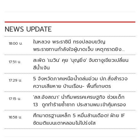
o
Li
o
n
k
k
NEWS UPDATE
ในหลวง พระราชินี ทรงปลอบขวัญ
18:00 น.
พระราชทานกำลังใจผู้บาดเจ็บ เหตุกราดยิง
รร.เทพศิรินทร์นนทบุรี
สะพัด 'เนวิน' คุย 'บุญยิ่ง' จับตางูเขียวเปลี่ยน
17:51 น.
สีน้ำเงิน
5 จังหวัดภาคเหนือน้ำถล่มอ่วม ปภ.สั่งสำรวจ
17:29 น.
ความเสียหาย บ้านเรือน- พื้นที่เกษตร
'สส.อังสณา' นำทีมพรรคเศรษฐกิจ ช่วยเด็ก
17:15 น.
13 ถูกทำร้ายซ้ำซาก ประสานพม.เข้าคุ้มครอง
ศึกมาตรฐานเหล็ก 5 หมื่นล้านเดือด! ฝ่าย IF
16:58 น.
ซัดมติแบนเตาหลอมไม่โปร่งใส