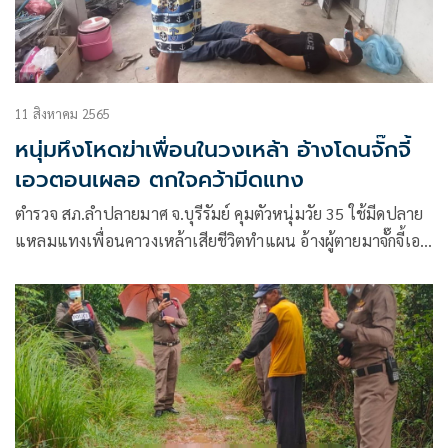
11 สิงหาคม 2565
หนุ่มหึงโหดฆ่าเพื่อนในวงเหล้า อ้างโดนจั๊กจี้
เอวตอนเผลอ ตกใจคว้ามีดแทง
ตำรวจ สภ.ลำปลายมาศ จ.บุรีรัมย์ คุมตัวหนุ่มวัย 35 ใช้มีดปลาย
แหลมแทงเพื่อนคาวงเหล้าเสียชีวิตทำแผน อ้างผู้ตายมาจั๊กจี้เอว
ตอนเผลอจึงตกใจหันไปจ้วงแทง ปัดไม่ได้ทะเลาะหรือหึงหวงเมีย
แต่เมียยันสามีโกรธที่ผู้ตายลวนลาม สอดคล้องกับข้อมูลชาวบ้าน
เผยได้ยินเสียงทะเลาะก่อนเกิดเหตุ