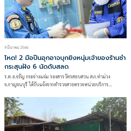
9 มีนาคม 2566
โหด! 2 มือปืนอุกอาจบุกยิงหนุ่มเจ้าของร้านชำ
กระสุนฝัง 6 นัดดับสลด
ร.ต.อ.จรัญ กระจ่างแจ่ม รองสารวัตรสอบสวน สภ.ท่าม่วง
จ.กาญจนบุรี ได้รับแจ้งจากตำรวจสายตรวจหน่วยบริการ
ประชาชนตำบลม่วงชุมฯ ว่าเกิดเหตุมีคนถูกยิงอาการสาหัสที่ร้า
นขายโชห่วยติดกับร้านจำหน่ายปุ๋ยและยาสัตว์