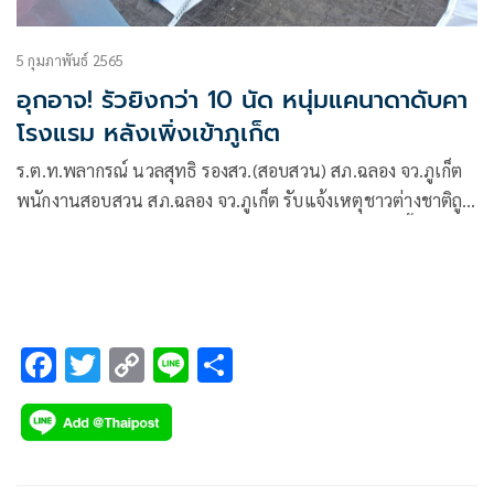
5 กุมภาพันธ์ 2565
อุกอาจ! รัวยิงกว่า 10 นัด หนุ่มแคนาดาดับคา
โรงแรม หลังเพิ่งเข้าภูเก็ต
ร.ต.ท.พลากรณ์ นวลสุทธิ รองสว.(สอบสวน) สภ.ฉลอง จว.ภูเก็ต
พนักงานสอบสวน สภ.ฉลอง จว.ภูเก็ต รับแจ้งเหตุชาวต่างชาติถูก
ยิงเสียชีวิต ที่ บริเวณหน้าวิลล่า A โรงแรมแห่งหนึ่งในพื้นที่ ต.รา
ไวย์ อ.เมือง จ.ภูเก็ต
F
T
C
Li
S
ac
wi
o
n
h
e
tt
p
e
ar
b
er
y
e