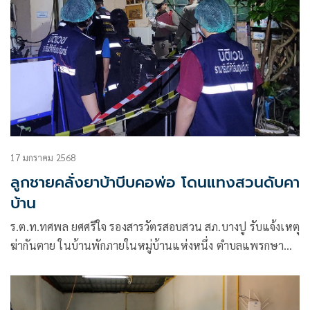
17 มกราคม 2568
ลูกชายคลั่งยาบ้าบีบคอพ่อ โดนแทงสวนดับคา
บ้าน
ร.ต.ท.ทศพล ยศศรีใจ รองสารวัตรสอบสวน สภ.บางปู รับแจ้งเหตุ
ฆ่ากันตาย ในบ้านพักภายในหมู่บ้านแห่งหนึ่ง ตำบลแพรกษา
ใหม่ อำเภอเมือง จังหวัดสมุทรปราการ