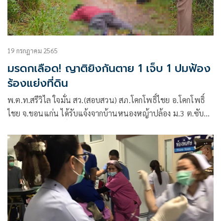
19 กรกฎาคม 2565
มรดกเลือด! ญาติยิงกันตาย 1 เจ็บ 1 ปมฟ้อง
ร้องแย่งที่ดิน
พ.ต.ท.สรีวิไล ใจมั่น สว.(สอบสวน) สภ.โคกโพธิ์ไชย อ.โคกโพธิ์
ไชย จ.ขอนแก่น ได้รับแจ้งจากบ้านหนองหญ้าปล้อง ม.3 ต.ซับ
สมบูรณ์ อ.โคกโพธิ์ไชย จ.ขอนแก่น ว่าเกิดเหตุคนยิงกันที่ทุ่งนา
ทางด้านทิศตะวันออก ห่างจากบ้านหนองหญ้าปล้องไปประมาณ
2 กม.