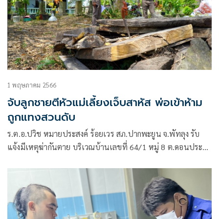
1 พฤษภาคม 2566
จับลูกชายตีหัวแม่เลี้ยงเจ็บสาหัส พ่อเข้าห้าม
ถูกแทงสวนดับ
ร.ต.อ.ปวิช หมายประสงค์ ร้อยเวร สภ.ปากพะยูน จ.พัทลุง รับ
แจ้งมีเหตุฆ่ากันตาย บริเวณบ้านเลขที่ 64/1 หมู่ 8 ต.ดอนประดู
อ.ปากพะยูน จ.พัทลุง จึงเดินทางรุดสอบที่เกิดเหตุพร้อม
พ.ต.อ.ทวิศักดิ์ ขำผุด ผกก.สภ.ปากพะยูน พร้อมเจ้าหน้าที่ตำรวจ
ชุดสืบสวนสภ.ปากพะยูน จ.พัทลุง เจ้าหน้าที่อาสาสมัครกู้ภัย
ปากพะยูน และเจ้าหน้าที่ตำรวจกองพิสูจน์หลักฐานพัทลุง