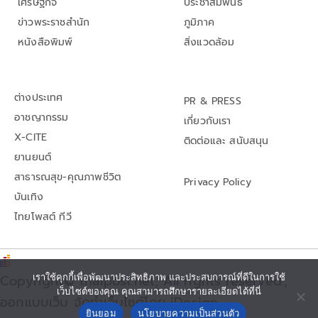
เศรษฐกิจ
ประชาสัมพันธ์
ข่าวพระราชสำนัก
ภูมิภาค
หนังสือพิมพ์
สิ่งแวดล้อม
ต่างประเทศ
PR & PRESS
อาชญากรรม
เกี่ยวกับเรา
X-CITE
ติดต่อและ สนับสนุน
ยานยนต์
สาธารณสุข-คุณภาพชีวิต
Privacy Policy
บันเทิง
ไทยโพสต์ ทีวี
เราใช้คุกกี้เพื่อพัฒนาประสิทธิภาพ และประสบการณ์ที่ดีในการใช้
Copyright© thaipost.net, All rights reserved.,
เว็บไซต์ของคุณ คุณสามารถศึกษารายละเอียดได้ที่นี่
ออกแบบเว็บ จัดทำเว็บไซต์โดย iDesign
ยินยอม
นโยบายความเป็นส่วนตัว