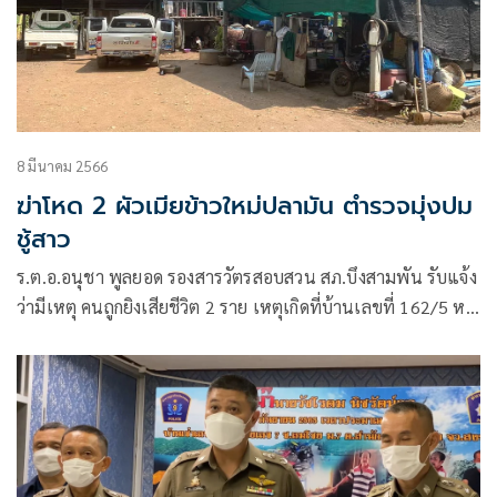
8 มีนาคม 2566
ฆ่าโหด 2 ผัวเมียข้าวใหม่ปลามัน ตำรวจมุ่งปม
ชู้สาว
ร.ต.อ.อนุชา พูลยอด รองสารวัตรสอบสวน สภ.บึงสามพัน รับแจ้ง
ว่ามีเหตุ คนถูกยิงเสียชีวิต 2 ราย เหตุเกิดที่บ้านเลขที่ 162/5 หมู่
9 ตำบลซับไม้แดง อำเภอบึงสามพัน จังหวัดเพชรบูรณ์ จึง
ประสานแพทย์เวรโรงพยาบาลบึงสามพัน