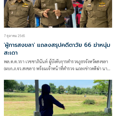
7 ตุลาคม 2565
'ผู้การสงขลา' แถลงสรุปคดีตาวัย 66 ฆ่าหนุ่ม
สะเดา
พล.ต.ต.วรา เวชชาภินันท์ ผู้บังคับการตำรวจภูธรจังหวัดสงขลา
(ผบก.ภ.จว.สงขลา) พร้อมเจ้าหน้าที่่ตำรวจ แถลงข่าวคดีฆ่า นาย
วัชโรดม หรือโย นิชรัตน์กุล อายุ 20 ปี