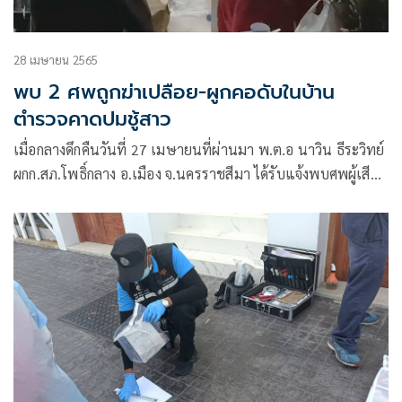
รพ.ศรีนครินทร์ จ.ขอนแก่น ผ่าชันสูตรอย่างละเอียดอีกครั้ง
28 เมษายน 2565
พบ 2 ศพถูกฆ่าเปลือย-ผูกคอดับในบ้าน
ตำรวจคาดปมชู้สาว
เมื่อกลางดึกคืนวันที่ 27 เมษายนที่ผ่านมา พ.ต.อ นาวิน ธีระวิทย์
ผกก.สภ.โพธิ์กลาง อ.เมือง จ.นครราชสีมา ได้รับแจ้งพบศพผู้เสีย
ชีวิต 2 ราย อยู่ภายในบ้านพักเลขที่ 509 หมู่บ้านปรางค์ทอง
นิเวศน์ ตำบลบ้านใหม่ อำเภอเมืองนครราชสีมา จังหวัด
นครราชสีมา จึงพร้อมกำลังเจ้าหน้าที่ตำรวจ สภ.โพธิ์กลาง