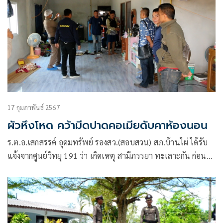
17 กุมภาพันธ์ 2567
ผัวหึงโหด คว้ามีดปาดคอเมียดับคาห้องนอน
ร.ต.อ.เสกสรรค์ อุดมทรัพย์ รองสว.(สอบสวน) สภ.บ้านไผ่ ได้รับ
แจ้งจากศูนย์วิทยุ 191 ว่า เกิดเหตุ สามีภรรยา ทะเลาะกัน ก่อนที่
สามีจะทำร้ายร่างกายภรรยา และใช้อาวุธมีดจ่อคอภรรยา เหตุ
เกิดที่บ้านเลขที่ 77 บ.หนองดู่ ม.3 ต.ป่าปอ อ.บ้านไผ่ จ.ขอนแก่น
หลังรับแจ้งจึงรายงานให้ผู้บังคับ