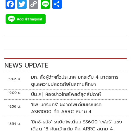
F
T
C
Li
S
ac
wi
o
n
h
e
tt
p
e
ar
b
er
y
e
o
Li
o
n
k
k
NEWS UPDATE
มท. สั่งผู้ว่าฯทั่วประเทศ ยกระดับ 4 มาตรการ
19:06 น.
ดูแลความปลอดภัยในสถานศึกษา
19:00 น.
ปืน..!! | ห้องข่าวไทยโพสต์สุดสัปดาห์
'ชิพ-นครินทร์' ผงาดโพเดียมเรซแรก
18:56 น.
ASB1000 ศึก ARRC สนาม 4
'มิกซ์-ธนัช' ระเบิดโพเดียม SS600 'เฟอร์' แซง
18:54 น.
เดือด 13 คันคว้าแต้ม ศึก ARRC สนาม 4