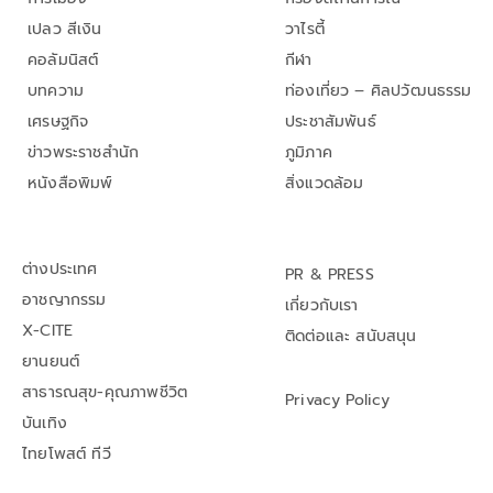
เปลว สีเงิน
วาไรตี้
คอลัมนิสต์
กีฬา
บทความ
ท่องเที่ยว – ศิลปวัฒนธรรม
เศรษฐกิจ
ประชาสัมพันธ์
ข่าวพระราชสำนัก
ภูมิภาค
หนังสือพิมพ์
สิ่งแวดล้อม
ต่างประเทศ
PR & PRESS
อาชญากรรม
เกี่ยวกับเรา
X-CITE
ติดต่อและ สนับสนุน
ยานยนต์
สาธารณสุข-คุณภาพชีวิต
Privacy Policy
บันเทิง
ไทยโพสต์ ทีวี