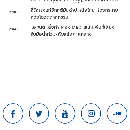
เรี่ยวแรง' สูบบุหรี่ ไม่ใส่กุญแจมือในห้องประชุม
จี้รัฐเร่งแก้วิกฤติมันสำปะหลังไทย ห่วงกระทบ
16:48 น.
ห่วงโซ่อุตสาหกรรม
'เอกนิติ' สั่งทำ Risk Map สแกนพื้นที่เสี่ยง
16:44 น.
รับมือน้ำท่วม-ภัยแล้งภาคกลาง