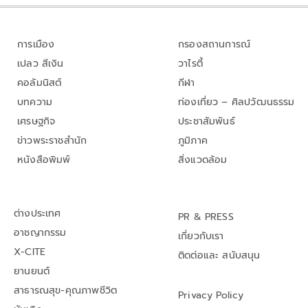
การเมือง
กรองสถานการณ์
เปลว สีเงิน
วาไรตี้
คอลัมนิสต์
กีฬา
บทความ
ท่องเที่ยว – ศิลปวัฒนธรรม
เศรษฐกิจ
ประชาสัมพันธ์
ข่าวพระราชสำนัก
ภูมิภาค
หนังสือพิมพ์
สิ่งแวดล้อม
ต่างประเทศ
PR & PRESS
อาชญากรรม
เกี่ยวกับเรา
X-CITE
ติดต่อและ สนับสนุน
ยานยนต์
สาธารณสุข-คุณภาพชีวิต
Privacy Policy