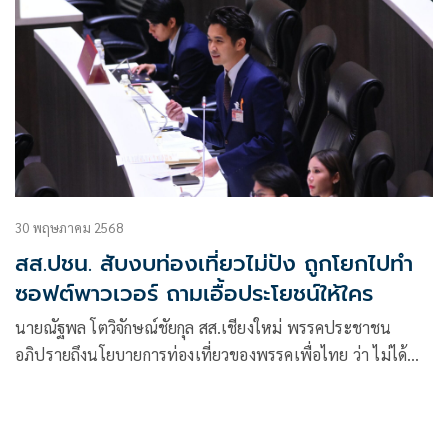
30 พฤษภาคม 2568
สส.ปชน. สับงบท่องเที่ยวไม่ปัง ถูกโยกไปทำ
ซอฟต์พาวเวอร์ ถามเอื้อประโยชน์ให้ใคร
นายณัฐพล โตวิจักษณ์ชัยกุล สส.เชียงใหม่ พรรคประชาชน
อภิปรายถึงนโยบายการท่องเที่ยวของพรรคเพื่อไทย ว่า ไม่ได้
เป็นนโยบายที่คิดไปทำไป ผ่านมือนายกฯ มาถึง 2 คน และผ่าน
มารัฐมนตรีจากพรรคเพื่อไทย 3 คน