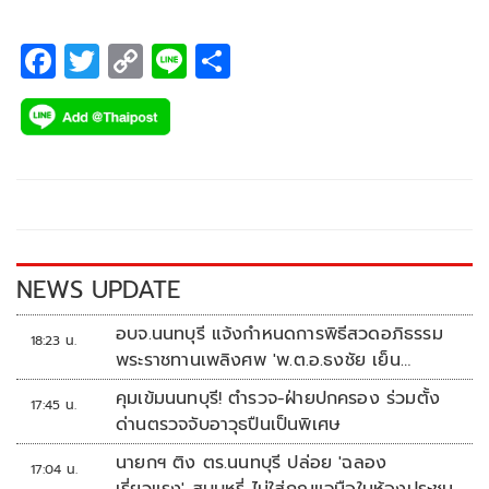
F
T
C
Li
S
ac
wi
o
n
h
e
tt
p
e
ar
b
er
y
e
o
Li
o
n
k
k
NEWS UPDATE
อบจ.นนทบุรี แจ้งกำหนดการพิธีสวดอภิธรรม
18:23 น.
พระราชทานเพลิงศพ 'พ.ต.อ.ธงชัย เย็น
ประเสริฐ'
คุมเข้มนนทบุรี! ตำรวจ-ฝ่ายปกครอง ร่วมตั้ง
17:45 น.
ด่านตรวจจับอาวุธปืนเป็นพิเศษ
นายกฯ ติง ตร.นนทบุรี ปล่อย 'ฉลอง
17:04 น.