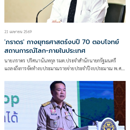
21 เมษายน 2569
'ภราดร' กางยุทธศาสตร์งบปี 70 ตอบโจทย์
สถานการณ์โลก-ภายในประเทศ
นายภราดร ปริศนานันทกุล รมต.ประจำสำนักนายกรัฐมนตรี
แถลงถึงการจัดทำงบประมาณรายจ่ายประจำปีงบประมาณ พ.ศ.
2570 ว่า นายกรัฐมนตรี ได้มอบนโยบายการจัดทำงบประมาณปี
2570 ยึดหลักความคุ้มค่า และงบประมาณฐานศูนย์ (Zero-based
Budgeting) โดยให้ความสำคัญกับโครงการที่หน่วยรับงบ
ประมาณจะเสนอต้องเป็นงบประมาณที่ตอบโจทย์ 3 เรื่อง คือ
ตอบโจทย์สถานการณ์ของโลก ตอบโจทย์กับสถานการณ์ของ
ประเทศไทย และที่สำคัญจะต้องตอบโจทย์ในการเยียวยาช่วย
เหลือพี่น้องประชาชนที่ได้รับผลกระทบจากกรณีสงครามใน