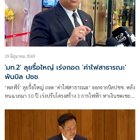
29 มิถุนายน 2569
'มท.2' ลุยรื้อใหญ่ เร่งถอด 'ค่าไฟสาธารณะ'
พ้นบิล ปชช.
‘พลพีร์’ ลุยรื้อใหญ่ ถอด ‘ค่าไฟสาธารณะ’ ออกจากบิลปชช. หลัง
ทนแบกมา 30 ปี เร่งปรับโครงสร้าง 3 การไฟฟ้า หาเงินชดเชยปี
ละ 2 หมื่นล้าน ยันเดินหน้าเร็วที่สุด เล็งออกกฎกระทรวง​ ชง ครม.
บังคับใช้