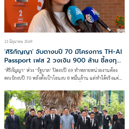
23 มิถุนายน 2569
'ศิริกัญญา' จับตางบปี 70 มีโครงการ TH-AI
Passport เฟส 2 วงเงิน 900 ล้าน ชี้ลงทุน
สูงลิ่วแต่กรรมสิทธิ์ไม่ได้เป็นของรัฐ
‘ศิริกัญญา’ ห่วง ‘รัฐบาล’ ปิดงบปี 69 ทำหลายหน่วยงานต้อง
ตกเบิกงบปี 70 หลังตั้งเป้าโอนงบ 8 หมื่นล้าน แต่ทำได้จริงแค่
1.03 หมื่นล้านบาท ชวนจับตางบปี 70 เอื้อประโยชน์พวกพ้อง
สีน้ำเงินหรือไม่ หวั่น TH-AI Passport เฟส 2 เสี่ยงซ้ำซ้อน
ลงทุนสูง แต่ไม่ได้กรรมสิทธิ์แพลตฟอร์ม