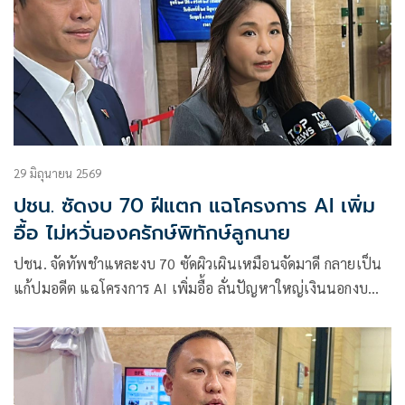
29 มิถุนายน 2569
ปชน. ซัดงบ 70 ฝีแตก แฉโครงการ AI เพิ่ม
อื้อ ไม่หวั่นองครักษ์พิทักษ์ลูกนาย
ปชน. จัดทัพชำแหละงบ 70 ซัดผิวเผินเหมือนจัดมาดี กลายเป็น
แก้ปมอดีต แฉโครงการ AI เพิ่มอื้อ ลั่นปัญหาใหญ่เงินนอกงบ
ประมาณ ‘ศิริกัญญา’ เมินองครักษ์พิทักษ์นาย-ลูกนาย