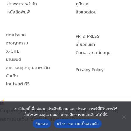
ข่าวพระราชสำนัก
ภูมิภาค
หนังสือพิมพ์
สิ่งแวดล้อม
ต่างประเทศ
PR & PRESS
อาชญากรรม
เกี่ยวกับเรา
X-CITE
ติดต่อและ สนับสนุน
ยานยนต์
สาธารณสุข-คุณภาพชีวิต
Privacy Policy
บันเทิง
ไทยโพสต์ ทีวี
เราใช้คุกกี้เพื่อพัฒนาประสิทธิภาพ และประสบการณ์ที่ดีในการใช้
Copyright© thaipost.net, All rights reserved.,
เว็บไซต์ของคุณ คุณสามารถศึกษารายละเอียดได้ที่นี่
ออกแบบเว็บ จัดทำเว็บไซต์โดย iDesign
ยินยอม
นโยบายความเป็นส่วนตัว