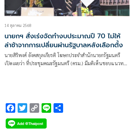
14 ตุลาคม 2568
นายกฯ สั่งเร่งจัดทำงบประมาณปี 70 ไม่ให้
ล่าช้าจากการเปลี่ยนผ่านรัฐบาลหลังเลือกตั้ง
นายสิริพงศ์ อังคสกุลเกียรติ โฆษกประจำสำนักนายกรัฐมนตรี
เปิดเผยว่า ที่ประชุมคณะรัฐมนตรี (ครม.) มีมติเห็นชอบแนวทาง
การปรับกรอบเวลาการจัดทำงบประมาณรายจ่ายประจำปี 2570
ให้เร็วขึ้น เพื่อให้การจัดทำกรอบงบประมาณไม่ล่าช้า และทันใช้
ตามปฏิทินงบประมาณ
F
T
C
Li
S
ac
wi
o
n
h
e
tt
p
e
ar