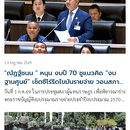
1 กรกฎาคม 2569
"ณัฏฐ์ชนน " หนุน งบปี 70 ชูแนวคิด “งบ
ฐานศูนย์” เซ็ตซีโร่รีดไขมันรายจ่าย วอนสภา
หยุดสาดโคลน ยอมรับความจริงเรื่องกู้เงิน
วันที่ 1 ก.ค.69 ในการประชุมสภาผู้แทนราษฎร เพื่อพิจารณาร่าง
เพื่ออนาคตประเทศ
พระราชบัญญัติงบประมาณรายจ่ายประจำปีงบประมาณ 2570
นายณัฏฐ์ชนน ศรีก่อเกื้อ. สส.สงขลา เขต 7 พรรคภูมิใจไทย
อภิปรายสนับสนุนร่างกร่างงบประมาณ ว่า งบประมาณฉบับนี้
ไม่ใช่ “งบประมาณที่ไร้อนาคต” ตามที่สมาชิกบางส่วนกล่าวหา