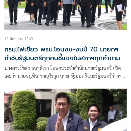
23 มิถุนายน 2569
ครม.ไฟเขียว พรบ.โอนงบ-งบปี 70 นายกฯ
กำชับรัฐมนตรีทุกคนชี้แจงในสภาฯทุกคำถาม
นางสาวรัชดา ธนาดิเรก โฆษกประจำสำนักนายกรัฐมนตรี เปิด
เผยว่า นายอนุทิน ชาญวีรกูล นายกรัฐมนตรีและรัฐมนตรีว่าการ
กระทรวงมหาดไทยกล่าวในที่ประชุมคณะรัฐมนตรี (ครม.) ว่า
รัฐบาลให้ความสำคัญกับการอภิปราย ร่างพระราชบัญญัติโอนงบ
ประมาณรายจ่าย พ.ศ. …