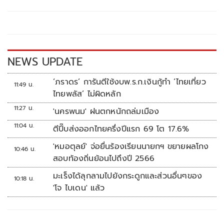
b
er
y
e
o
Li
o
n
k
k
NEWS UPDATE
‘ภราดร’ การันตีใช้งบพ.ร.ก.เงินกู้ทำ ‘ไทยเที่ยว
11:49 น.
ไทยพลัส’ ไม่ผิดหลัก
11:27 น.
'นครพนม' ฝนตกหนักถล่มเมือง
11:04 น.
ตีปี๊บส่งออกไทยครึ่งปีแรก 69 โต 17.6%
'หมอตุลย์' จ่อยื่นร้องเรียนนายกฯ ขยายผลโกง
10:46 น.
สอบท้องถิ่นย้อนไปถึงปี 2566
มะเร็งได้ลุกลามไปยังกระดูกและส่วนอื่นๆของ
10:18 น.
'โจ ไบเดน' แล้ว