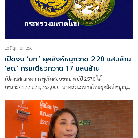
28 มิถุนายน 2569
เปิดงบ ‘มท.’ ยุคสิงห์หนูกวาด 2.28 แสนล้าน
‘สถ.’ กรมเดียวกวาด 1.7 แสนล้าน
เปิดงบสถ.กรมฉาวทุจริตสอบขรก. พบปี 2570 ได้
เหนาะๆ172,824,762,000 บาทส่วนมหาดไทยยุคสิงห์หนูอนุ
ทินควบมท.1 ได้2.28 แสนล้านขณะที่ภูเก็ตที่มีทั้งเด้งผู้ว่าฯแซม
เบ้-รองผู้ว่าฯซีฟู้ด -ให้ออกปลัดจังหวัดงบคลองหลอด-ท้องถิ่นอัด
ไปสามร้อยกว่าล้าน ส่วน”บุรีรัมย์”ฐานใหญ่พรรคน้ำเงินได้ไป
166 ล้าน