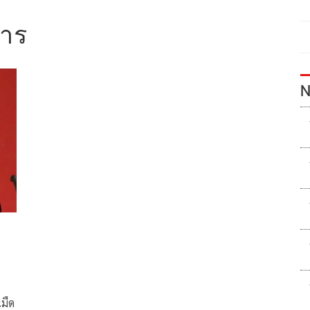
าร
N
นมืด