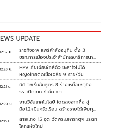
EWS UPDATE
ราชกิจจาฯ แพร่คำสั่งอนุทิน ตั้ง 3
12:37 น.
ขรก.การเมืองประจำสำนักเลขาธิการนา
ยกฯ
HPV ภัยเงียบใกล้ตัว ชะล่าใจไม่ได้
12:28 น.
หญิงไทยติดเชื้อเฉลี่ย 9 ราย/วัน
นิติเวชเริ่มชันสูตร 8 ร่างเหยื่อเหตุยิง
12:21 น.
รร. เปิดเกณฑ์เยียวยา
งานวิจัยเทคโนโลยี โดดลงจากหิ้ง สู่
12:20 น.
มือ1.2หมื่นครัวเรือน สร้างรายได้เพิ่มทุก
เดือน
ลายแทง 15 จุด วัดพระมหาธาตุฯ มรดก
12:15 น.
โลกแห่งใหม่