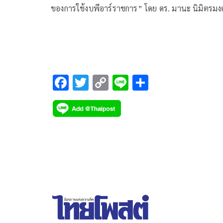
ของการใช้งบพีอาร์ราชการ” โดย ดร. มานะ นิมิตรมง
เลขาธิการ องค์กรต่อต้านคอร์รัปชัน (ประเทศไทย) มี
เนื้อหาดังนี้
F
T
C
Li
S
ac
wi
o
n
h
e
tt
p
e
ar
b
er
y
e
o
Li
o
n
k
k