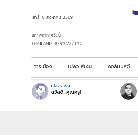
เสาร์, 8 สิงหาคม 2569
สภาพอากาศวันนี้
THAILAND 30.9°C/27.1°C
การเมือง
เปลว สีเงิน
คอลัมนิสต์
เปลว สีเงิน
สวัสดี...คุณครู!