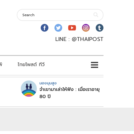
LINE : @THAIPOST
พ์
ไทยโพสต์ ทีวี
มองมุมสูง
จำเขามาเล่าให้ฟัง : เมื่อเราอายุ
80 ปี