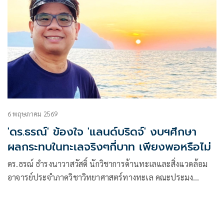
6 พฤษภาคม 2569
'ดร.ธรณ์' ข้องใจ 'แลนด์บริดจ์' งบฯศึกษา
ผลกระทบในทะเลจริงๆกี่บาท เพียงพอหรือไม่
ดร.ธรณ์ ธำรงนาวาสวัสดิ์ นักวิชาการด้านทะเลและสิ่งแวดล้อม
อาจารย์ประจำภาควิชาวิทยาศาสตร์ทางทะเล คณะประมง
มหาวิทยาลัยเกษตรศาสตร์ โพสต์เฟซบุ๊กว่า