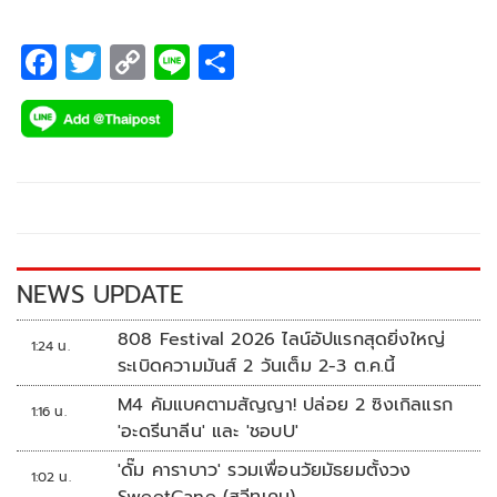
F
T
C
Li
S
ac
wi
o
n
h
e
tt
p
e
ar
b
er
y
e
o
Li
o
n
k
k
NEWS UPDATE
808 Festival 2026 ไลน์อัปแรกสุดยิ่งใหญ่
1:24 น.
ระเบิดความมันส์ 2 วันเต็ม 2-3 ต.ค.นี้
M4 คัมแบคตามสัญญา! ปล่อย 2 ซิงเกิลแรก
1:16 น.
'อะดรีนาลีน' และ 'ชอบU'
'ดั๊ม คาราบาว' รวมเพื่อนวัยมัธยมตั้งวง
1:02 น.