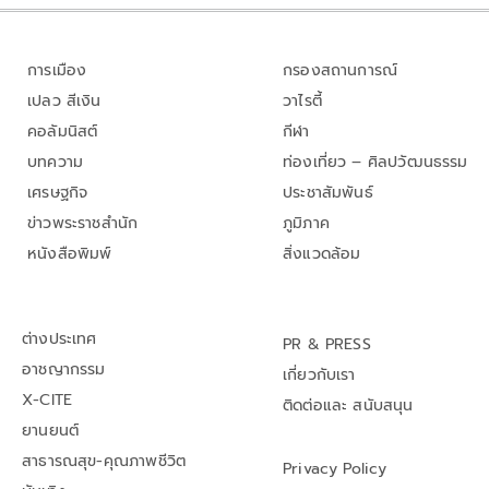
การเมือง
กรองสถานการณ์
เปลว สีเงิน
วาไรตี้
คอลัมนิสต์
กีฬา
บทความ
ท่องเที่ยว – ศิลปวัฒนธรรม
เศรษฐกิจ
ประชาสัมพันธ์
ข่าวพระราชสำนัก
ภูมิภาค
หนังสือพิมพ์
สิ่งแวดล้อม
ต่างประเทศ
PR & PRESS
อาชญากรรม
เกี่ยวกับเรา
X-CITE
ติดต่อและ สนับสนุน
ยานยนต์
สาธารณสุข-คุณภาพชีวิต
Privacy Policy