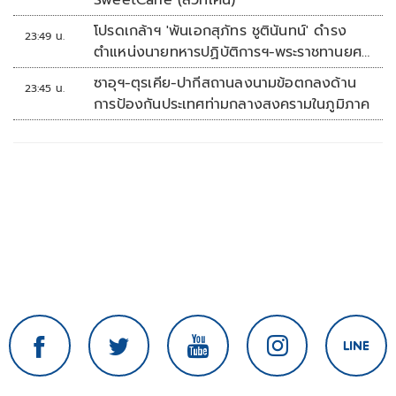
SweetCane (สวีทเคน)
โปรดเกล้าฯ 'พันเอกสุภัทร ชูตินันทน์' ดำรง
23:49 น.
ตำแหน่งนายทหารปฏิบัติการฯ-พระราชทานยศ
'พลตรี'
ซาอุฯ-ตุรเคีย-ปากีสถานลงนามข้อตกลงด้าน
23:45 น.
การป้องกันประเทศท่ามกลางสงครามในภูมิภาค