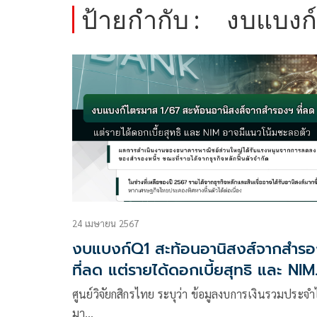
ป้ายกำกับ :
งบแบงก
24 เมษายน 2567
งบแบงก์Q1 สะท้อนอานิสงส์จากสำร
ที่ลด แต่รายได้ดอกเบี้ยสุทธิ และ NIM
อาจมีแนวโน้มชะลอตัว
ศูนย์วิจัยกสิกรไทย ระบุว่า ข้อมูลงบการเงินรวมประจ
มา…