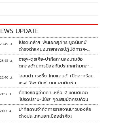
EWS UPDATE
โปรดเกล้าฯ 'พันเอกสุภัทร ชูตินันทน์'
23:49 น.
ดำรงตำแหน่งนายทหารปฏิบัติการฯ-
พระราชทานยศ 'พลตรี'
ซาอุฯ-ตุรเคีย-ปากีสถานลงนามข้อ
23:45 น.
ตกลงด้านการป้องกันประเทศท่ามกลาง
สงครามในภูมิภาค
'ฮอนด้า เรซซิ่ง ไทยแลนด์' เปิดฉากร้อน
22:46 น.
แรง! 'ชิพ-มิกซ์' กดเวลาติดหัว
แถว ARRC สนาม 4 ที่มัลดาลิกา
ศึกชิงชัยผู้ว่ากกท.เหลือ 2 แคนดิเดต
21:57 น.
'โปรดปราน-มีชัย' คุณสมบัติครบถ้วน
ปากีสถานจำกัดการรายงานข่าวของสื่อ
21:47 น.
ต่างประเทศนอกเมืองสำคัญ