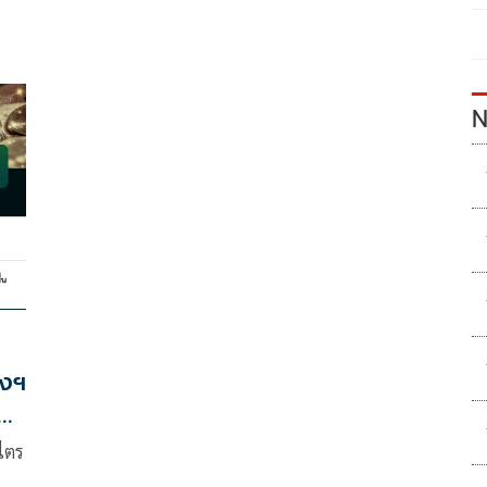
์
N
องฯ
ำไตร