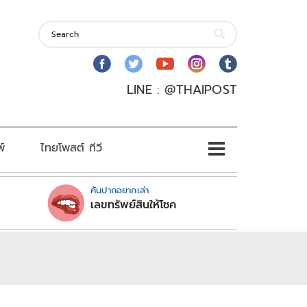
LINE : @THAIPOST
พ์
ไทยโพสต์ ทีวี
คันปากอยากเล่า
เลขทรัพย์สินให้โชค