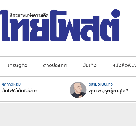
เศรษฐกิจ
ต่างประเทศ
บันเทิง
หนังสือพิม
ผักกาดหอม
วิสามัญบันเทิง
ดับไฟใต้มันไม่ง่าย
สุภาพบุรุษผู้อาวุโส?