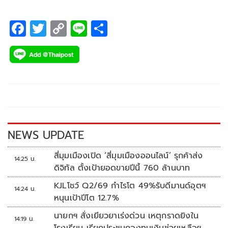
F
T
C
Li
S
ac
wi
o
n
h
e
tt
p
e
ar
b
er
y
e
o
Li
o
n
k
k
NEWS UPDATE
สี่มุมเมืองเปิด ‘สี่มุมเมืองออนไลน์’ รุกค้าส่ง
14:25 น.
ดิจิทัล ตั้งเป้ายอดขายปีนี้ 760 ล้านบาท
KJLโชว์ Q2/69 กำไรโต 49%รับดีมานด์อุตฯ
14:24 น.
หนุนเป้าปีโต 12.7%
นายกฯ สั่งเยียวยาเร่งด่วน เหตุกราดยิงใน
14:19 น.