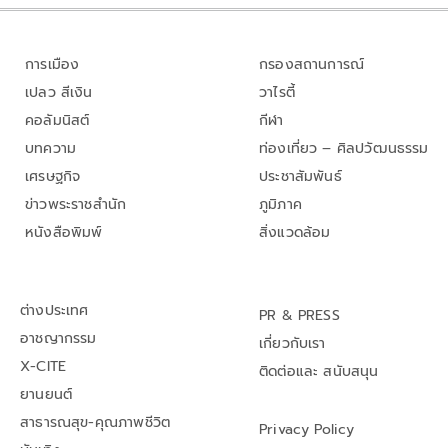
การเมือง
กรองสถานการณ์
เปลว สีเงิน
วาไรตี้
คอลัมนิสต์
กีฬา
บทความ
ท่องเที่ยว – ศิลปวัฒนธรรม
เศรษฐกิจ
ประชาสัมพันธ์
ข่าวพระราชสำนัก
ภูมิภาค
หนังสือพิมพ์
สิ่งแวดล้อม
ต่างประเทศ
PR & PRESS
อาชญากรรม
เกี่ยวกับเรา
X-CITE
ติดต่อและ สนับสนุน
ยานยนต์
สาธารณสุข-คุณภาพชีวิต
Privacy Policy