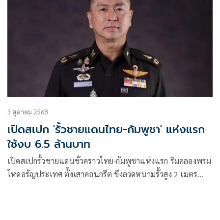
3 ตุลาคม 2568
เปิดสเปก 'รั้วชายแดนไทย-กัมพูชา' แห่งแรก
ใช้งบ 6.5 ล้านบาท
เปิดสเปกรั้วชายแดนชั่วคราวไทย-กัมพูชาแห่งแรก ริมคลองพรม
โหดอรัญประเทศ ตั้งเสาคอนกรีต ขึงลวดหนามรั้วสูง 2 เมตร
ระยะทาง 5.1 กม. ติดวงจรปิด ใช้งบ 6.5 ล้านบาท สกัดลอบเล่น
พนัน-สแกรมเมอร์