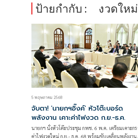
ป้ายกำกับ :
งวดใหม
5 พฤษภาคม 2568
จับตา! 'นายกฯอิ๊งค์' หัวโต๊ะบอร์ด
พลังงาน เคาะค่าไฟงวด ก.ย.-ธ.ค.
นายกฯ นั่งหัวโต๊ะประชุม กพช. 6 พ.ค. เตรียมเคาะก
ค่าไฟงวดใหม่ ก.ย.- ธ.ค. 68 พร้อมขับเคลื่อนพลังงาน