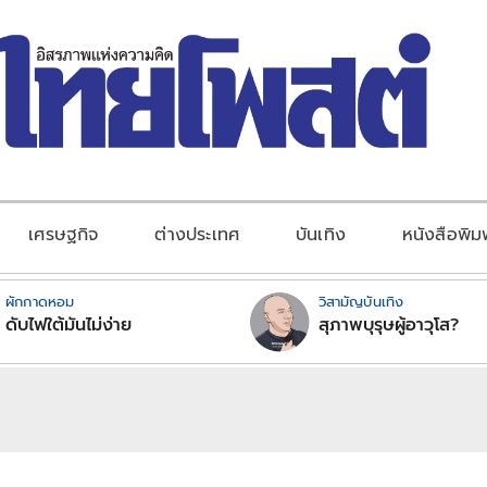
เศรษฐกิจ
ต่างประเทศ
บันเทิง
หนังสือพิม
ผักกาดหอม
วิสามัญบันเทิง
ดับไฟใต้มันไม่ง่าย
สุภาพบุรุษผู้อาวุโส?