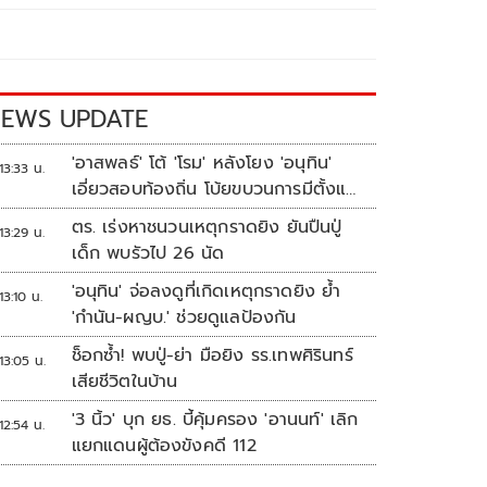
EWS UPDATE
'อาสพลธ์' โต้ 'โรม' หลังโยง 'อนุทิน'
13:33 น.
เอี่ยวสอบท้องถิ่น โบ้ยขบวนการมีตั้งแต่
ปี 62-64
ตร. เร่งหาชนวนเหตุกราดยิง ยันปืนปู่
13:29 น.
เด็ก พบรัวไป 26 นัด
'อนุทิน' จ่อลงดูที่เกิดเหตุกราดยิง ย้ำ
13:10 น.
'กำนัน-ผญบ.' ช่วยดูแลป้องกัน
ช็อกซ้ำ! พบปู่-ย่า มือยิง รร.เทพศิรินทร์
13:05 น.
เสียชีวิตในบ้าน
'3 นิ้ว' บุก ยธ. บี้คุ้มครอง 'อานนท์' เลิก
12:54 น.
แยกแดนผู้ต้องขังคดี 112