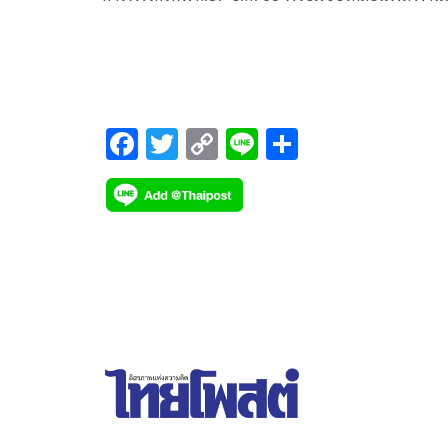
สะอาดต่อเนื่อง
F
T
C
Li
S
ac
wi
o
n
h
e
tt
p
e
ar
b
er
y
e
o
Li
o
n
k
k