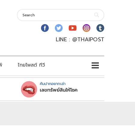
LINE : @THAIPOST
พ์
ไทยโพสต์ ทีวี
คันปากอยากเล่า
เลขทรัพย์สินให้โชค