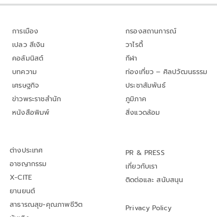
การเมือง
กรองสถานการณ์
เปลว สีเงิน
วาไรตี้
คอลัมนิสต์
กีฬา
บทความ
ท่องเที่ยว – ศิลปวัฒนธรรม
เศรษฐกิจ
ประชาสัมพันธ์
ข่าวพระราชสำนัก
ภูมิภาค
หนังสือพิมพ์
สิ่งแวดล้อม
ต่างประเทศ
PR & PRESS
อาชญากรรม
เกี่ยวกับเรา
X-CITE
ติดต่อและ สนับสนุน
ยานยนต์
สาธารณสุข-คุณภาพชีวิต
Privacy Policy