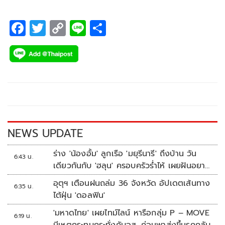
F
T
C
Li
S
ac
wi
o
n
h
e
tt
p
e
ar
b
er
y
e
o
Li
o
n
k
k
NEWS UPDATE
ร่าง 'น้องอั้ม' ลูกเรือ 'มยุรีนารี' ถึงบ้าน วัน
6:43 น.
เดียวกันกับ 'ฮลุน' ครอบครัวร่ำไห้ เผยฝันอยาก
เป็นทหารเรือ
อุตุฯ เตือนฝนถล่ม 36 จังหวัด อัปเดตเส้นทาง
6:35 น.
ไต้ฝุ่น 'ดอลฟิน'
'มหาดไทย' เผยไทม์ไลน์ หารือกลุ่ม P – MOVE
6:19 น.