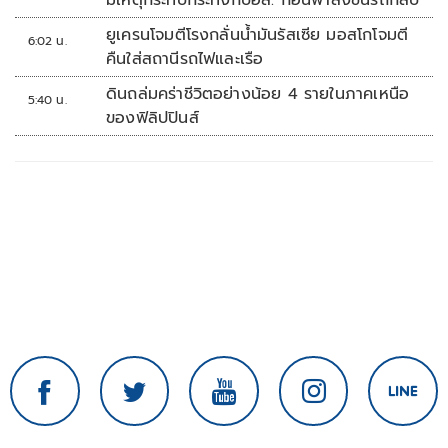
มีเหตุกระทบกระทั่งกับอส. ก่อนพาส่งขึ้นรถกลับ
ยูเครนโจมตีโรงกลั่นน้ำมันรัสเซีย มอสโกโจมตี
6:02 น.
คืนใส่สถานีรถไฟและเรือ
ดินถล่มคร่าชีวิตอย่างน้อย 4 รายในภาคเหนือ
5:40 น.
ของฟิลิปปินส์