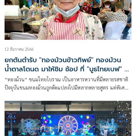
12 ธันวาคม 2566
ยกต้นตำรับ "ทองม้วนข้าวทิพย์" ทองม้วน
น้ำตาลโตนด มาให้ชิม ช้อป ที่ "บูธไทยเบฟ" ใน
งานกาชาด ๑๐๐ ปี
“ทองม้วน” ขนมไทยโบราณ เป็นอาหารหวานที่มีหลายรสชาติ
ปัจจุบันขนมทองม้วนถูกดัดแปลงไปมีหลากหลายสูตร แต่พิเศษ
สุดที่ “บูธไทยเบฟ” ได้นำเอาของดีจากชุมชนที่ได้รับความนิยม
จากนักชิมที่ชื่นชอบ