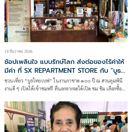
14 ธันวาคม 2566
ช้อปเพลินใจ แบบรักษ์โลก ส่งต่อของไร้ค่าให้
มีค่า ที่ SX REPARTMENT STORE กับ “บูธ
ไทยเบฟ” ใน “งานกาชาด ๑๐๐ ปี ”
ชวนเที่ยว “บูธไทยเบฟ” ในงานกาชาด ๑๐๐ ปี ณ สวนลุมพินี
งานดี ๆ เปิดให้เข้าชมฟรี ที่นอกจากจะได้เปิด ชม ชิม เลือกซื้อ
สินค้า อาหารมากมายแล้ว