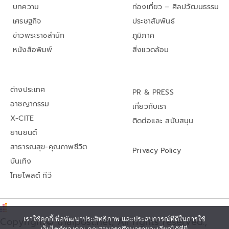
บทความ
ท่องเที่ยว – ศิลปวัฒนธรรม
เศรษฐกิจ
ประชาสัมพันธ์
ข่าวพระราชสำนัก
ภูมิภาค
หนังสือพิมพ์
สิ่งแวดล้อม
ต่างประเทศ
PR & PRESS
อาชญากรรม
เกี่ยวกับเรา
X-CITE
ติดต่อและ สนับสนุน
ยานยนต์
สาธารณสุข-คุณภาพชีวิต
Privacy Policy
บันเทิง
ไทยโพสต์ ทีวี
เราใช้คุกกี้เพื่อพัฒนาประสิทธิภาพ และประสบการณ์ที่ดีในการใช้
Copyright© thaipost.net, All rights reserved.,