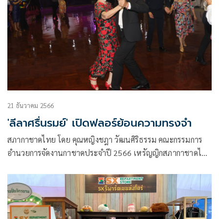
21 ธันวาคม 2566
'ลีลาศรื่นรมย์' เปิดฟลอร์ย้อนความทรงจำ
สภากาชาดไทย โดย คุณหญิงชฎา วัฒนศิริธรรม คณะกรรมการ
อำนวยการจัดงานกาชาดประจําปี 2566 เหรัญญิกสภากาชาดไทย
และประธานในพิธี คุณหญิงณัฐิกา วัธนเวคิน อังอุบลกุล ประธาน
สหพันธ์ฯ และที่ปรึกษากิตติมศักดิ์คณะกรรมการแผนกจัดการ
แสดงบนเวทีลีลาศสวนลุมพินี