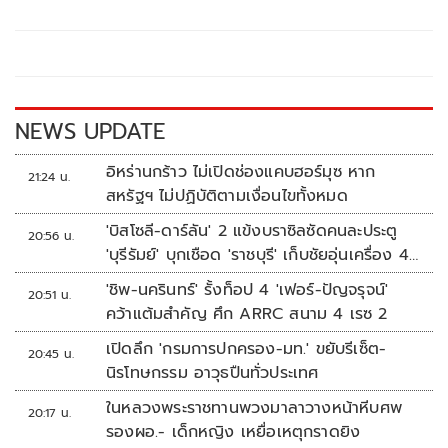
b
er
y
e
o
Li
o
n
k
k
NEWS UPDATE
อิหร่านกร้าว ไม่เปิดช่องแคบฮอร์มุซ หาก
21:24 น.
สหรัฐฯ ไม่ปฏิบัติตามเงื่อนไขทั้งหมด
'บิสโซลี-ดาร์ลัน' 2 แข้งบราซิลซัดคนละประตู
20:56 น.
'บุรีรัมย์' บุกเชือด 'ราชบุรี' เก็บชัยอุ่นเครื่อง 4
นัดรวด
'ชิพ-นครินทร์' รั้งท็อป 4 'เฟอร์-ปัญจรุจน์'
20:51 น.
คว้าแต้มสำคัญ ศึก ARRC สนาม 4 เรซ 2
เปิดลึก 'กรมการปกครอง-มท.' ขยับรีเซ็ต-
20:45 น.
นิรโทษกรรม อาวุธปืนทั่วประเทศ
ในหลวงพระราชทานพวงมาลาวางหน้าหีบศพ
20:17 น.
รองผอ.- เด็กหญิง เหยื่อเหตุกราดยิง