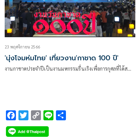
23 พฤศจิกายน 2566
'นุ่งโจมห่มไทย' เที่ยวงาน'กาชาด 100 ปี'
งานกาชาดประจำปีเป็นงานมหกรรมรื่นเริงเพื่อการกุศลที่ได้ส…
F
T
C
Li
S
ac
wi
o
n
h
e
tt
p
e
ar