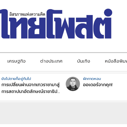
เศรษฐกิจ
ต่างประเทศ
บันเทิง
หนังสือพิม
ยังไม่ตายก็อยู่กันไป
ผักกาดหอม
การเปลี่ยนผ่านจากเทวราชามาสู่
ออเดอร์จากคุก!
การสถาปนาอัตลักษณ์ราชาธิป
ไตยแบบพุทธศาสนาในพระไตร
ปิฏก : สามัญผลสูตรในฐานะ
ทฤษฎีขีดจำกัดของอำนาจรัฐ
เหนือแรงงานและทรัพย์สิน