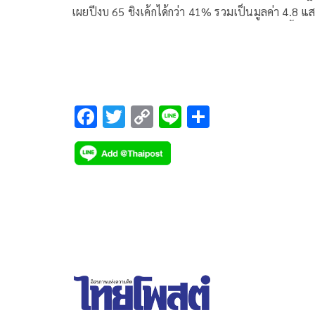
เผยปีงบ 65 ชิงเค้กได้กว่า 41% รวมเป็นมูลค่า 4.8 แ
ล้านบาท ลั่นปี 66 หวังดันทะลุ 50% ของการจัดซื้อจัด
ทั้งระบบ พร้อมหาช่องทางหนุนสินค้ากลุ่ม BCG เพิ่ม
F
T
C
Li
S
ac
wi
o
n
h
e
tt
p
e
ar
b
er
y
e
o
Li
o
n
k
k