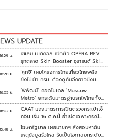
EWS UPDATE
เซเลบ เมดิคอล เปิดตัว OPÉRA REV
16:29 น.
รุกตลาด Skin Booster ชูเทรนด์ Skin
Quality & Longevity ตอบโจทย์
'ศุภจี' เผยโครงการไทยเที่ยวไทยพลัส
16:20 น.
คลินิกความงาม
ยังไม่เข้า ครม. ต้องดูกันอีกยาวมีงบ
เหลือเท่าไหร่
‘พิพัฒน์’ ถอดโมเดล ‘Moscow
16:05 น.
Metro’ ยกระดับมาตรฐานรถไฟไทยทั้ง
ระบบ
CAAT แจงมาตรการเปิดตรวจกระเป๋าเช็
16:02 น.
กอิน เริ่ม 16 ต.ค.นี้ ย้ำเปิดเฉพาะกรณี
ต้องสงสัย
โฆษกรัฐบาล เผยนายกฯ สั่งสอบหาต้น
15:48 น.
เหตุข้อมูลรั่วไหล รับเป็นโอกาสยกระดับ