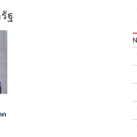
รัฐ
N
าค