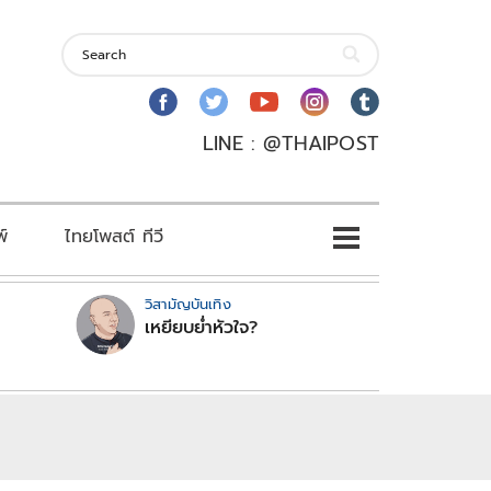
LINE : @THAIPOST
พ์
ไทยโพสต์ ทีวี
วิสามัญบันเทิง
เหยียบย่ำหัวใจ?