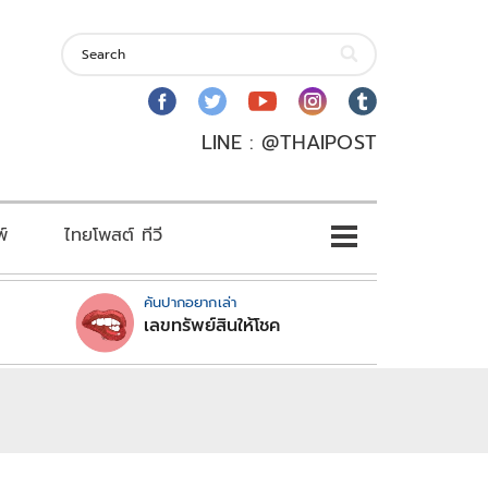
LINE : @THAIPOST
พ์
ไทยโพสต์ ทีวี
คันปากอยากเล่า
เลขทรัพย์สินให้โชค