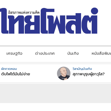
เศรษฐกิจ
ต่างประเทศ
บันเทิง
หนังสือพิม
ผักกาดหอม
วิสามัญบันเทิง
ดับไฟใต้มันไม่ง่าย
สุภาพบุรุษผู้อาวุโส?