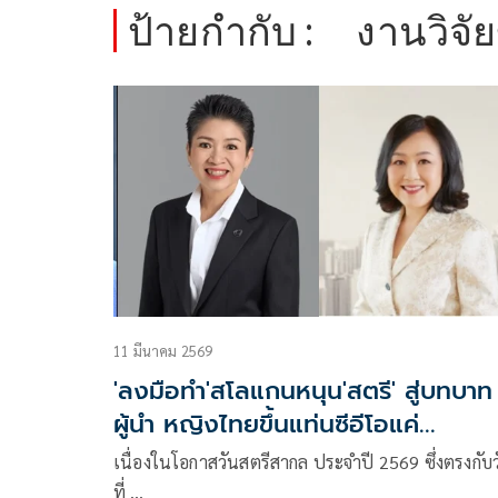
ป้ายกำกับ :
งานวิจัย
11 มีนาคม 2569
'ลงมือทำ'สโลแกนหนุน'สตรี' สู่บทบาท
ผู้นำ หญิงไทยขึ้นแท่นซีอีโอแค่
19%ยุโรป 30-40%
เนื่องในโอกาสวันสตรีสากล ประจำปี 2569 ซึ่งตรงกับ
ที่ …