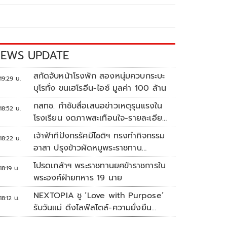
EWS UPDATE
สกัดจับหน้าโรงพัก สองหนุ่มควบกระบะ
19:29 น.
บุโรทั่ง ขนเฮโรอีน-ไอซ์ มูลค่า 100 ล้าน
กสทช. กำชับสื่อเสนอข่าวเหตุรุนแรงใน
18:52 น.
โรงเรียน งดภาพสะเทือนใจ-รายละเอียด
เสี่ยงเลียนแบบ
เจ้าฟ้าทีปังกรรัศมีโชติฯ ทรงทำกิจกรรม
18:22 น.
อาสา ปรุงข้าวผัดหมูพระราชทาน
ประชาชน
โปรดเกล้าฯ พระราชทานยศข้าราชการใน
18:19 น.
พระองค์ฝ่ายทหาร 19 นาย
NEXTOPIA ชู ‘Love with Purpose’
18:12 น.
รับวันแม่ ดึงไลฟ์สไตล์-ความยั่งยืน
สร้างประสบการณ์ช้อปปิงมีความหมาย