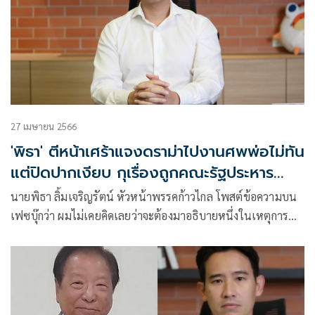
27 เมษายน 2566
'พิธา' ตีหน้าเศร้าแจงดราม่าไปงานศพพ่อไม่ทัน
แต่ปิดปากเงียบ กุเรื่องถูกคณะรัฐประหาร
อายัดบัญชี
นายพิธา ลิ้มเจริญรัตน์ หัวหน้าพรรคก้าวไกล โพสต์ข้อความบน
เฟซบุ๊กว่า ผมไม่เคยคิดเลยว่าจะต้องมาอธิบายหนึ่งในเหตุการณ์
บีบหัวใจผมที่สุดในชีวิต นั่นคือการสูญเสียคุณพ่ออันเป็นที่รัก
อย่างกระทันหัน