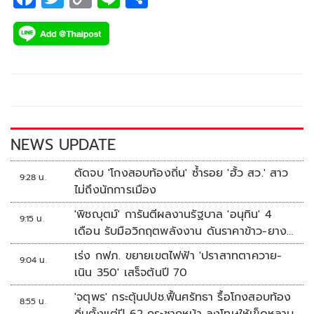
ac
wi
o
n
h
e
tt
p
e
ar
b
er
y
e
o
Li
o
n
k
k
NEWS UPDATE
ตัดจบ 'โกงสอบท้องถิ่น' ซ้ำรอย 'ฮั้ว สว.' สาว
9:28 น.
ไม่ถึงนักการเมือง
'พิชญุตม์' การันตีผลงานรัฐบาล 'อนุทิน' 4
9:15 น.
เดือน รับมือวิกฤตพลังงาน ดันราคาข้าว-ยาง-
ปาล์ม พุ่งต่อเนื่อง พร้อมอัดมาตรการช่วยลด
เร่ง กฟภ. ขยายเขตไฟฟ้า 'ปราสาทตาควาย-
9:04 น.
ต้นทุน-ขยายตลาดโลก
เนิน 350' เสร็จต้นปี 70
'จตุพร' กระตุ้นปปช.ฟื้นศรัทธา รื้อโกงสอบท้อง
8:55 น.
ถิ่นตั้งแต่ปี 62 กระชากหน้า ลงโทษให้เข็ดหลาบ