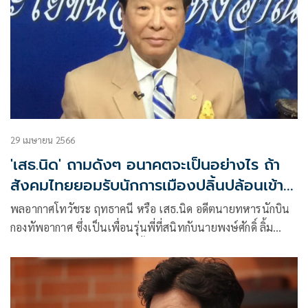
29 เมษายน 2566
'เสธ.นิด' ถามดังๆ อนาคตจะเป็นอย่างไร ถ้า
สังคมไทยยอมรับนักการเมืองปลิ้นปล้อนเข้า
มาบริหารประเทศ
พลอากาศโทวัชระ ฤทธาคนี หรือ เสธ.นิด อดีตนายทหารนักบิน
กองทัพอากาศ ซึ่งเป็นเพื่อนรุ่นพี่ที่สนิทกับนายพงษ์ศักดิ์ ลิ้ม
เจริญรัตน์ บิดาของนายพิธา ลิ้มเจริญรัตน์ หัวหน้าพรรคก้าวไกล