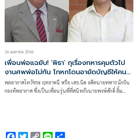
26 เมษายน 2566
เพื่อนพ่อแฉยับ! 'พิธา' กุเรื่องทหารคุมตัวไป
งานศพพ่อไม่ทัน โกหกโดนอายัดบัญชีให้คน
สงสาร
พลอากาศโทวัชระ ฤทธาคนี หรือ เสธ.นิด อดีตนายทหารนักบิน
กองทัพอากาศ ซึ่งเป็นเพื่อนรุ่นพี่ที่สนิทกับนายพงษ์ศักดิ์ ลิ้ม
เจริญรัตน์ บิดาของนายพิธา ลิ้มเจริญรัตน์ หัวหน้าพรรคก้าวไกล
โพสต์ข้อความบนเฟซบุ๊ก Vachara Riddhagni มีเนื้อหาดังนี้
.
F
T
C
Li
S