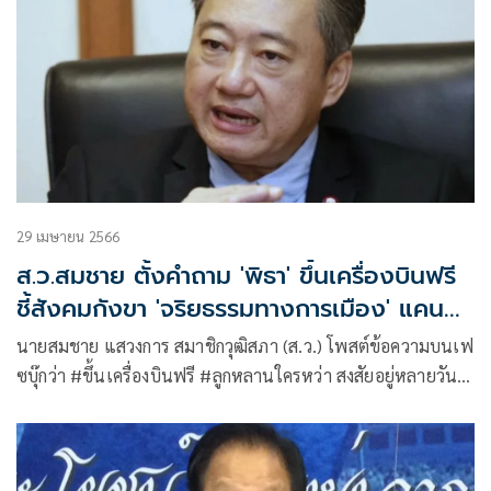
29 เมษายน 2566
ส.ว.สมชาย ตั้งคำถาม 'พิธา' ขึ้นเครื่องบินฟรี
ชี้สังคมกังขา 'จริยธรรมทางการเมือง' แคน
ดิเดตนายกฯ
นายสมชาย แสวงการ สมาชิกวุฒิสภา (ส.ว.) โพสต์ข้อความบนเฟ
ซบุ๊กว่า #ขึ้นเครื่องบินฟรี #ลูกหลานใครหว่า สงสัยอยู่หลายวัน
ว่าทำไม เด็กหนุ่มนักเรียกนอกบ้านรวย เรียนและจบปริญญาโท
การเมืองการปกครอง