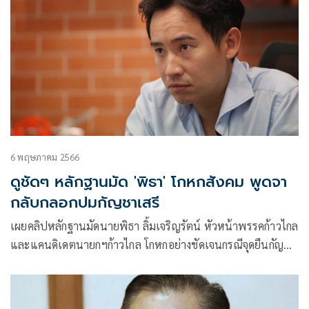
6 พฤษภาคม 2566
ดูชัดๆ หลักฐานมัด 'พิธา' โกหกสังคม พูดจา
กลับกลอกปมกัญชาเสรี
เผยคลิปหลักฐานมัดนายพิธา ลิ้มเจริญรัตน์ หัวหน้าพรรคก้าวไกล
และแคนดิเดตนายกฯก้าวไกล โกหกอย่างชัดเจนกรณีจุดยืนกัญชา
เสรี