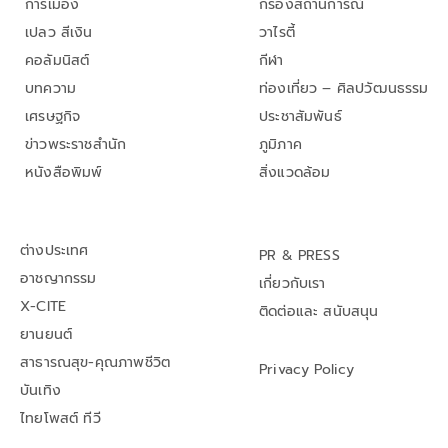
การเมือง
กรองสถานการณ์
เปลว สีเงิน
วาไรตี้
คอลัมนิสต์
กีฬา
บทความ
ท่องเที่ยว – ศิลปวัฒนธรรม
เศรษฐกิจ
ประชาสัมพันธ์
ข่าวพระราชสำนัก
ภูมิภาค
หนังสือพิมพ์
สิ่งแวดล้อม
ต่างประเทศ
PR & PRESS
อาชญากรรม
เกี่ยวกับเรา
X-CITE
ติดต่อและ สนับสนุน
ยานยนต์
สาธารณสุข-คุณภาพชีวิต
Privacy Policy
บันเทิง
ไทยโพสต์ ทีวี