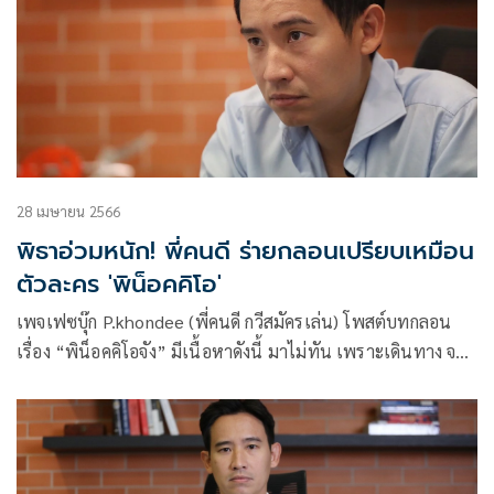
28 เมษายน 2566
พิธาอ่วมหนัก! พี่คนดี ร่ายกลอนเปรียบเหมือน
ตัวละคร 'พิน็อคคิโอ'
เพจเฟซบุ๊ก P.khondee (พี่คนดี กวีสมัครเล่น) โพสต์บทกลอน
เรื่อง “พิน็อคคิโอจัง” มีเนื้อหาดังนี้ มาไม่ทัน เพราะเดินทาง จาก
ต่างบ้าน