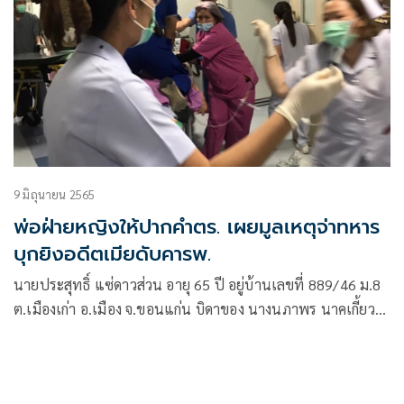
9 มิถุนายน 2565
พ่อฝ่ายหญิงให้ปากคำตร. เผยมูลเหตุจ่าทหาร
บุกยิงอดีตเมียดับคารพ.
นายประสุทธิ์ แซ่ดาวส่วน อายุ 65 ปี อยู่บ้านเลขที่ 889/46 ม.8
ต.เมืองเก่า อ.เมือง จ.ขอนแก่น บิดาของ นางนภาพร นาคเกี้ยว
อายุ 34 ปี พยาบาลที่ถูก จ.ส.อ. อัคพน โพนพันธ์ อายุ 35 ปี
ทหารอสังกัดกรมทหารม้าที่6 จ.ขอนแก่น ใช้อาวุธปืนยิงจนเสีย
ชีวิตเหตุเกิดภายใน รพ.ขอนแก่น