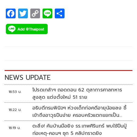
F
T
C
Li
S
ac
wi
o
n
h
e
tt
p
e
ar
b
er
y
e
o
Li
o
n
k
k
NEWS UPDATE
โปรดเกล้าฯ ถอดถอน 62 ตุลาการศาลทหาร
16:53 น.
สูงสุด แต่งตั้งใหม่ 51 ราย
อธิบดีกรมพินิจฯ ห่วงเด็กก่อคดีอายุน้อยลง ชี้
16:22 น.
เข้าถึงอาวุธปืนง่าย ครอบครัวแตกแยกเป็น
ชนวนสำคัญ
ตะลึง! ค้นบ้านมือยิง รร.เทพศิรินทร์ พบใช้ปืนปู่
16:19 น.
ก่อเหตุ-คอมฯ ซุก 5 คลิปกราดยิง