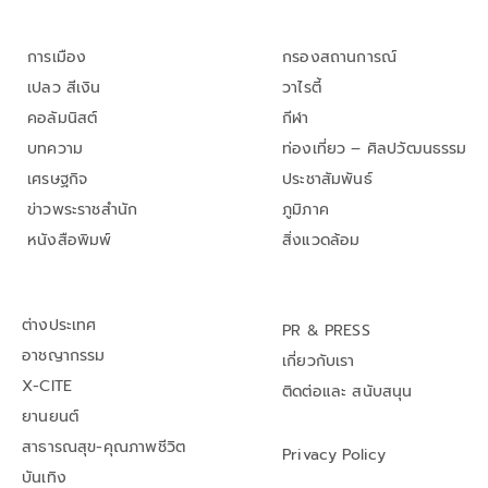
การเมือง
กรองสถานการณ์
เปลว สีเงิน
วาไรตี้
คอลัมนิสต์
กีฬา
บทความ
ท่องเที่ยว – ศิลปวัฒนธรรม
เศรษฐกิจ
ประชาสัมพันธ์
ข่าวพระราชสำนัก
ภูมิภาค
หนังสือพิมพ์
สิ่งแวดล้อม
ต่างประเทศ
PR & PRESS
อาชญากรรม
เกี่ยวกับเรา
X-CITE
ติดต่อและ สนับสนุน
ยานยนต์
สาธารณสุข-คุณภาพชีวิต
Privacy Policy
บันเทิง