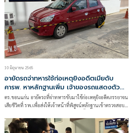
10 มิถุนายน 2565
อายัดรถจ่าทหารใช้ก่อเหตุยิงอดีตเมียดับ
คารพ. หาหลักฐานเพิ่ม เจ้าของรถแสดงตัว
แล้ว
ตร.ขอนแก่น อายัดรถที่จ่าทหารขับมาใช้ก่อเหตุยิงอดีตภรรยาจน
เสียชีวิตที่ รพ.เพื่อส่งให้เจ้าหน้าที่พิสูจน์หลักฐานเข้าตรวจสอบ
ส่วนเจ้าของรถเดินทางมาเก็บเอกสารรถเสื้อผ้าและเงินสดภายใน
รถไปแล้ว โดยไม่เปิดเผยข้อมูลใดๆว่าทำไมรถไปอยู่กับผู้ก่อเหตุ