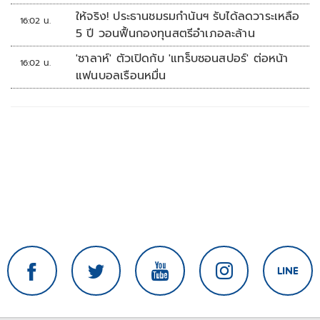
ให้จริง! ประธานชมรมกำนันฯ รับได้ลดวาระเหลือ
16:02 น.
5 ปี วอนฟื้นกองทุนสตรีอำเภอละล้าน
'ซาลาห์' ตัวเปิดกับ 'แทร็บซอนสปอร์' ต่อหน้า
16:02 น.
แฟนบอลเรือนหมื่น