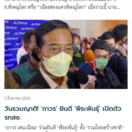
จ.พิษณุโลก หรือ “เมืองสองแควพิษณุโลก” เมื่อวานนี้ นาย
อานนท์ แสนน่าน ประธานหมู่บ้านเทิดไท้องค์ราชันแห่ง
ประเทศไทย และตำแหน่งประจำสำนักเลขาธิการ
3 สิงหาคม 2565
วันรวมญาติ! 'ถาวร' ยินดี 'พีระพันธุ์' เปิดตัว
รทสช.
‘ถาวร เสนเนียม’ ร่วมยินดี ‘พีระพันธุ์’ ตั้ง ‘รวมไทยสร้างชาติ’