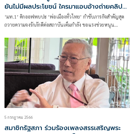
ยันไม่มีผลประโยชน์ ใครมาแอบอ้างถ่ายคลิป
ส่งมา
‘มท.1’ คิกออฟพบปะ ‘พ่อเมืองทั่วไทย’ กำชับภารกิจสำคัญสุด
ถวายความจงรักภักดีต่อสถาบันเต็มกำลัง ขอแรงช่วยหนุน
นโยบาย แจกเงินดิจิทัล1หมื่น ลั่นอย่าปล่อยให้มีโกง-ดักโควตา
ทำอับอายไปจนวันตาย ยันไม่มีผลประโยชน์-สายโน้นสายนี้ ถ้า
ใครมาแอบอ้างถ่ายคลิปส่งมาได้เลย
5 กรกฎาคม 2566
สมาชิกรัฐสภา ร่วมร้องเพลงสรรเสริญพระ