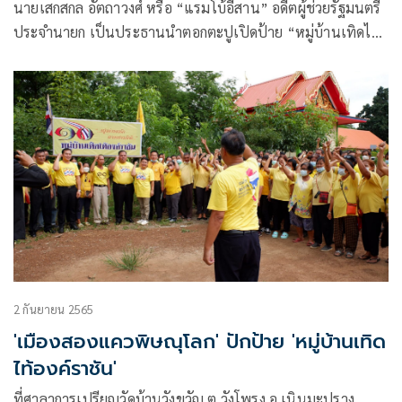
นายเสกสกล อัตถาวงศ์ หรือ “แรมโบ้อีสาน” อดีตผู้ช่วยรัฐมนตรี
ประจำนายก เป็นประธานนำตอกตะปูเปิดป้าย “หมู่บ้านเทิดไท้
องค์ราชัน” โดยมี อ.ธนิสร์ ศรีกลิ่นดี อดีตสมาชิกวงคาราบาวและ
เป็นศิลปินแห่งชาติ สาขาศิลปะการแสดง
2 กันยายน 2565
'เมืองสองแควพิษณุโลก' ปักป้าย 'หมู่บ้านเทิด
ไท้องค์ราชัน'
ที่ศาลาการเปรียญวัดบ้านวังขวัญ ต.วังโพรง อ.เนินมะปราง