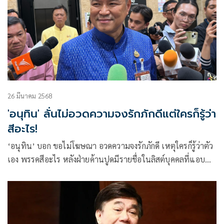
26 มีนาคม 2568
'อนุทิน' ลั่นไม่อวดความจงรักภักดีแต่ใครก็รู้ว่า
สีอะไร!
‘อนุทิน’ บอก ขอไม่โฆษณา อวดความจงรักภักดี เหตุใครก็รู้ว่าตัว
เอง พรรคสีอะไร หลังฝ่ายค้านปูดมีรายชื่อในลิสต์บุคคลที่แอบ
อ้างสถาบันฯ หาผลประโยชน์