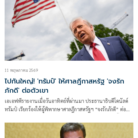
11 พฤษภาคม 2569
ไปกันใหญ่! 'ทรัมป์' ให้ศาลฎีกาสหรัฐ 'จงรัก
ภักดี' ต่อตัวเขา
เอเอฟพีรายงานเมื่อวันอาทิตย์ที่ผ่านมา ประธานาธิบดีโดนัลด์
ทรัมป์ เรียกร้องให้ผู้พิพากษาศาลฎีกาสหรัฐฯ “จงรักภักดี” ต่อคำ
สั่งบริหารของเขาที่ห้ามการให้สัญชาติโดยกำเนิด พร้อมทั้ง
วิพากษ์วิจารณ์คำตัดสินล่าสุดของศาลที่คัดค้านมาตรการภาษีนำ
เข้าของเขา