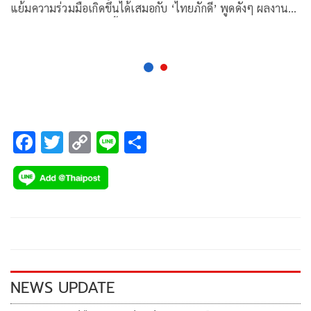
แย้มความร่วมมือเกิดขึ้นได้เสมอกับ ‘ไทยภักดี’ พูดดังๆ ผลงาน
‘ประยุทธ์’ ยังไม่ถูกใจ ชี้อยากเป็นผู้นำต่อต้องลุยปฏิรูป
F
T
C
Li
S
ac
wi
o
n
h
e
tt
p
e
ar
b
er
y
e
o
Li
o
n
k
k
NEWS UPDATE