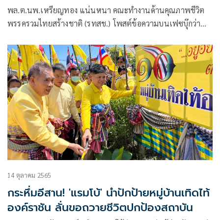
พล.ต.นพ.เหรียญทอง แน่นหนา คณะทำงานด้านคุณภาพชีวิต
พรรครวมไทยสร้างชาติ (รทสช.) โพสต์ข้อความบนเฟซบุ๊กว่า
ทหารเก่าอย่างผมผู้ไม่มีวันตายไปจากความจงรักภักดีต่อพระเจ้า
แผ่นดิน ผมจะขึ้นปราศรัยใหญ่ครั้งสุดท้ายกับพรรครวมไทยสร้าง
ชาติ
14 ตุลาคม 2565
กระหึ่มอีสาน! 'แรมโบ้' นำปักป้ายหมู่บ้านเทิดไท้
องค์ราชัน ลั่นขอถวายชีวิตปกป้องสถาบัน