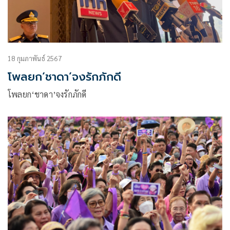
18 กุมภาพันธ์ 2567
โพลยก‘ชาดา’จงรักภักดี
โพลยก‘ชาดา’จงรักภักดี