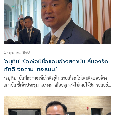
2 พฤษภาคม 2568
'อนุทิน' ข้องใจมีชื่อแอบอ้างสถาบัน ลั่นจงรัก
ภักดี จ่อถาม 'กอ.รมน.'
‘อนุทิน’​ ยัน​มีความจงรักภักดีอยู่ในสายเลือด ไม่เคยคิดแอบอ้าง
สถาบัน​ ชี้เข้าประชุม กอ.รมน. เกือบทุกครั้งไม่เคยได้ยิน​ วอน​อย่า
โยงการเมือง