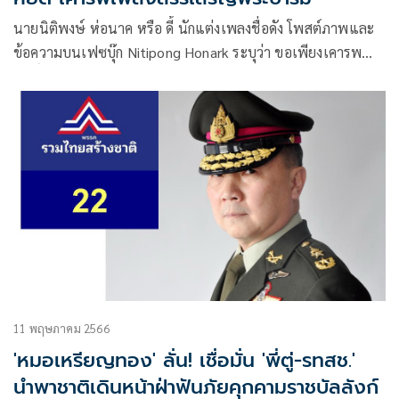
นายนิติพงษ์ ห่อนาค หรือ ดี้ นักแต่งเพลงชื่อดัง โพสต์ภาพและ
ข้อความบนเฟซบุ๊ก Nitipong Honark ระบุว่า ขอเพียงเคารพ
สิทธิ์ที่คิดต่าง
11 พฤษภาคม 2566
'หมอเหรียญทอง' ลั่น! เชื่อมั่น 'พี่ตู่-รทสช.'
นำพาชาติเดินหน้าฝ่าฟันภัยคุกคามราชบัลลังก์