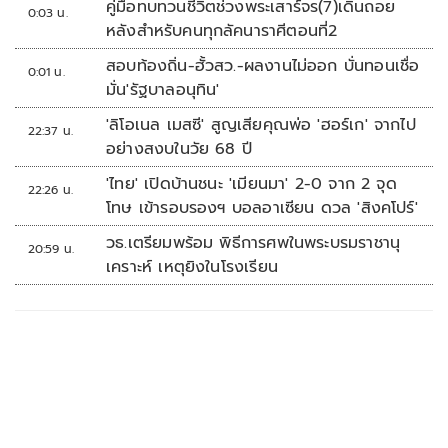
คู่มือทบทวนชีวิตช่วงพระเสาร์จร(7)เดินถอย
0:03 น.
หลังสำหรับคนทุกลัคนาราศีตอนที่2
สอบท้องถิ่น-ฮั้วสว.-ผลงานไม่ออก บั่นทอนเชื่อ
0:01 น.
มั่น'รัฐบาลอนุทิน'
'ลิโอเนล เมสซี' สูญเสียคุณพ่อ 'ฮอร์เก' จากไป
22:37 น.
อย่างสงบในวัย 68 ปี
'ไทย' เปิดบ้านชนะ 'เมียนมา' 2-0 จาก 2 จุด
22:26 น.
โทษ เข้ารอบรองฯ บอลอาเซียน ดวล 'สิงคโปร์'
วธ.เตรียมพร้อม พิธีการศพในพระบรมราชานุ
20:59 น.
เคราะห์ เหตุยิงในโรงเรียน