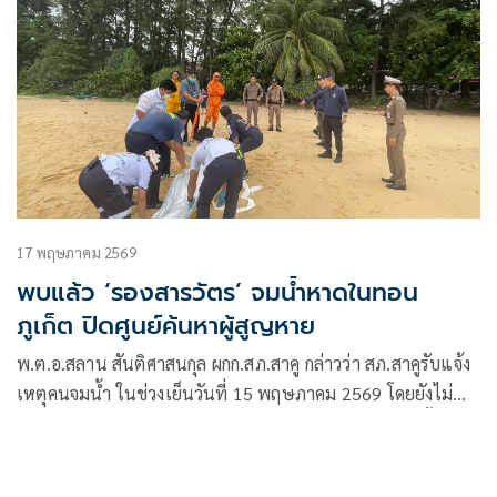
17 พฤษภาคม 2569
พบแล้ว ‘รองสารวัตร’ จมน้ำหาดในทอน
ภูเก็ต ปิดศูนย์ค้นหาผู้สูญหาย
พ.ต.อ.สลาน สันติศาสนกุล ผกก.สภ.สาคู กล่าวว่า สภ.สาคูรับแจ้ง
เหตุคนจมน้ำ ในช่วงเย็นวันที่ 15 พฤษภาคม 2569 โดยยังไม่
ทราบผู้จมน้ำสูญหาย เป็นผู้ใด และมีรถยนต์เก๋งคัมรี่ จอดทิ้งไว้ 1
คัน