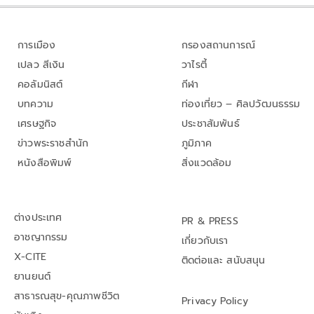
การเมือง
กรองสถานการณ์
เปลว สีเงิน
วาไรตี้
คอลัมนิสต์
กีฬา
บทความ
ท่องเที่ยว – ศิลปวัฒนธรรม
เศรษฐกิจ
ประชาสัมพันธ์
ข่าวพระราชสำนัก
ภูมิภาค
หนังสือพิมพ์
สิ่งแวดล้อม
ต่างประเทศ
PR & PRESS
อาชญากรรม
เกี่ยวกับเรา
X-CITE
ติดต่อและ สนับสนุน
ยานยนต์
สาธารณสุข-คุณภาพชีวิต
Privacy Policy