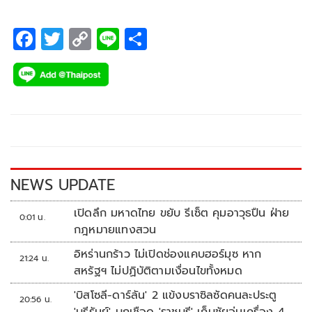
F
T
C
Li
S
ac
wi
o
n
h
e
tt
p
e
ar
b
er
y
e
o
Li
o
n
k
k
NEWS UPDATE
เปิดลึก มหาดไทย ขยับ รีเซ็ต คุมอาวุธปืน ฝ่าย
0:01 น.
กฎหมายแทงสวน
อิหร่านกร้าว ไม่เปิดช่องแคบฮอร์มุซ หาก
21:24 น.
สหรัฐฯ ไม่ปฏิบัติตามเงื่อนไขทั้งหมด
'บิสโซลี-ดาร์ลัน' 2 แข้งบราซิลซัดคนละประตู
20:56 น.