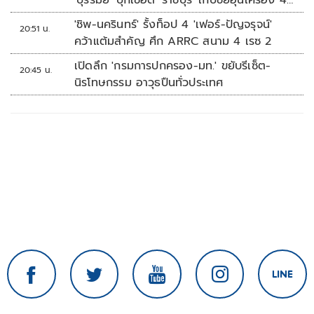
'บุรีรัมย์' บุกเชือด 'ราชบุรี' เก็บชัยอุ่นเครื่อง 4
นัดรวด
'ชิพ-นครินทร์' รั้งท็อป 4 'เฟอร์-ปัญจรุจน์'
20:51 น.
คว้าแต้มสำคัญ ศึก ARRC สนาม 4 เรซ 2
เปิดลึก 'กรมการปกครอง-มท.' ขยับรีเซ็ต-
20:45 น.
นิรโทษกรรม อาวุธปืนทั่วประเทศ