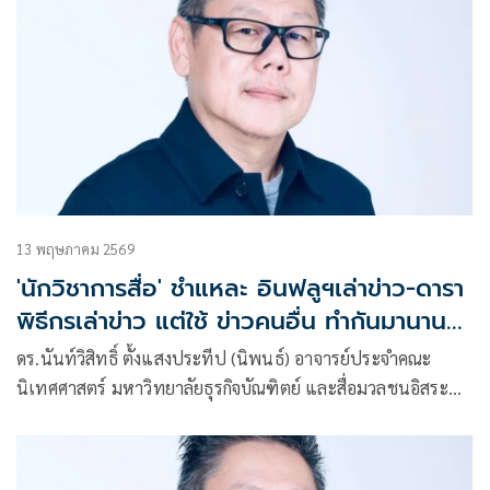
13 พฤษภาคม 2569
'นักวิชาการสื่อ' ชำแหละ อินฟลูฯเล่าข่าว-ดารา
พิธีกรเล่าข่าว แต่ใช้ ข่าวคนอื่น ทำกันมานาน
แล้ว
ดร.นันท์วิสิทธิ์ ตั้งแสงประทีป (นิพนธ์) อาจารย์ประจำคณะ
นิเทศศาสตร์ มหาวิทยาลัยธุรกิจบัณฑิตย์ และสื่อมวลชนอิสระ
โพสต์ข้อความ ว่า อินฟลูฯเล่าข่าว-ดาราพิธีกรเล่าข่าวแต่ใช้ข่าว
คนอื่นทำกันมานานแล้ว?