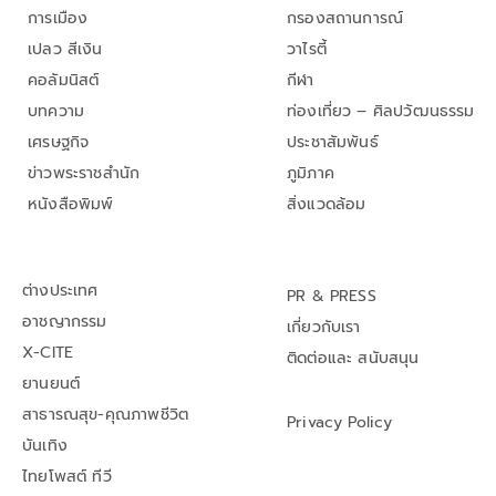
การเมือง
กรองสถานการณ์
เปลว สีเงิน
วาไรตี้
คอลัมนิสต์
กีฬา
บทความ
ท่องเที่ยว – ศิลปวัฒนธรรม
เศรษฐกิจ
ประชาสัมพันธ์
ข่าวพระราชสำนัก
ภูมิภาค
หนังสือพิมพ์
สิ่งแวดล้อม
ต่างประเทศ
PR & PRESS
อาชญากรรม
เกี่ยวกับเรา
X-CITE
ติดต่อและ สนับสนุน
ยานยนต์
สาธารณสุข-คุณภาพชีวิต
Privacy Policy
บันเทิง
ไทยโพสต์ ทีวี