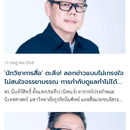
13 กรกฎาคม 2568
'นักวิชาการสื่อ' ตะลึง! ลอกข่าวแบบไม่เกรงใจ
ไม่สนใจจรรยาบรรณ การกำกับดูแลทำไม่ได้
จริง
ดร.นันท์วิสิทธิ์ ตั้งแสงประทีป (นิพนธ์) อาจารย์ประจำคณะ
นิเทศศาสตร์ มหาวิทยาลัยธุรกิจบัณฑิตย์ และสื่อมวลชนอิสระ
เผยแพร่บทความ เรื่อง สงครามข่าวส่งด่วน…ก้าวข้ามจริยธรรม?
มีเนื้อหาดังนี้