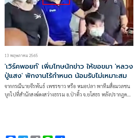
13 พฤษภาคม 2565
'เวิร์คพอยท์' เพิ่มโทษนักข่าว ให้ขอขมา 'หลวง
ปู่แสง' พักงานไร้กำหนด น้อมรับไม่เหมาะสม
จากกรณีนายจีรพันธ์ เพชรขาว หรือ หมอปลา พาทีมสื่อมวลชน
บุกไปที่สำนักสงฆ์ดงสว่างธรรม อ.ป่าติ้ว จ.ยโสธร หลังปรากฎคลิป
กล่าวหาว่า หลวงปู่แสง ญาณวโร คุกคามทางเพศผู้หญิง กลาย
เป็นที่วิพากษ์วิจารณ์จำนวนมาก หนึ่งในนั้นมีประเด็นที่นักข่าว
หญิงรายหนึ่ง