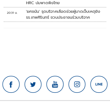
HRC ปมพาดพิงไทย
'ยศชนัน' รุดบริจาคเลือดช่วยผู้บาดเจ็บเหตุยิง
20:31 น.
รร.เทพศิรินทร์ ชวนประชาชนร่วมบริจาค