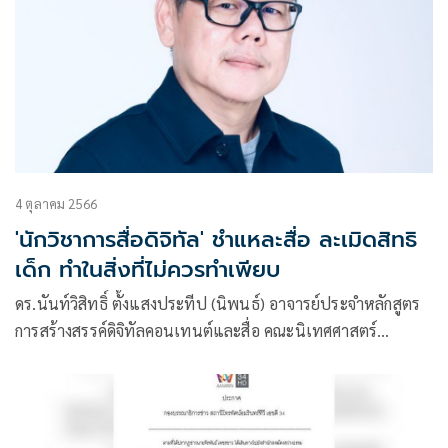
4 ตุลาคม 2566
'นักวิชาการสื่อดิจิทัล' ชำแหละสื่อ ละเมิดสิทธิ
เด็ก ทำในสิ่งที่ไม่ควรทำเพียบ
ดร.นันท์วิสิทธิ์ ตั้งแสงประทีป (นิพนธ์) อาจารย์ประจำหลักสูตร
การสร้างสรรค์ดิจิทัลคอนเทนต์และสื่อ คณะนิเทศศาสตร์
มหาวิทยาลัยธุรกิจบัณฑิตย์ โพสต์ข้อความผ่านเฟซบุ๊ก ถึง
เหตุการณ์เด็กอายุ 14 ปีใช้อาวุธปืนยิงกลางห้างสรรพสินค้าสยาม
พารากอนทำให้มีผู้เสียชีวิตและบาดเจ็บ