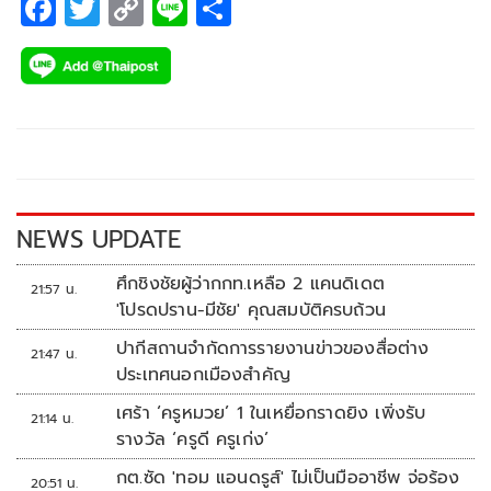
F
T
C
Li
S
ac
wi
o
n
h
e
tt
p
e
ar
b
er
y
e
o
Li
o
n
k
k
NEWS UPDATE
ศึกชิงชัยผู้ว่ากกท.เหลือ 2 แคนดิเดต
21:57 น.
'โปรดปราน-มีชัย' คุณสมบัติครบถ้วน
ปากีสถานจำกัดการรายงานข่าวของสื่อต่าง
21:47 น.
ประเทศนอกเมืองสำคัญ
เศร้า ‘ครูหมวย’ 1 ในเหยื่อกราดยิง เพิ่งรับ
21:14 น.
รางวัล ‘ครูดี ครูเก่ง’
กต.ซัด 'ทอม แอนดรูส์' ไม่เป็นมืออาชีพ จ่อร้อง
20:51 น.