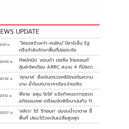
EWS UPDATE
“โครงสร้างเก่า-คนใหม่”บีอาร์เอ็น รัฐ
0:01 น.
ตรึงกำลังรักษาพื้นที่ปลอดภัย
ทัพนักบิด 'ฮอนด้า เรซซิ่ง ไทยแลนด์'
20:43 น.
ลุ้นล่าโพเดียม ARRC สนาม 4 ที่มัลดาลิ
กา
‘ศุภมาส’ สั่งเข้มตรวจคลินิกเสริมความ
20:32 น.
งาม ย้ำโฆษณาราคาต้องจ่ายจริง
พี่ชาย 'ฮลุน โซโล่' แจ้งกำหนดการสวด
20:12 น.
อภิธรรมศพ เตรียมจัดพิธีฌาปนกิจ 11
ส.ค.
'ลลิดา' โต้ 'รักชนก' ปมงบน้ำบาดาล ชี้
20:07 น.
พื้นที่ ปชน.ได้วงเงินเฉลี่ยสูงสุด