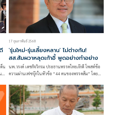
17 กุมภาพันธ์ 2568
ดี
'รุ่นใหม่-รุ่นเลี้ยงหลาน' ไม่ต่างกัน!
สส.ส้มผวาหลุดเก้าอี้ พูดอย่างทำอย่าง
เด็น
นพ.วรงค์ เดชกิจวิกรม ประธานพรรคไทยภักดี โพสต์ข้อ
่น
ความผ่านเฟซบุ๊กในหัวข้อ “44 คนของพรรคส้ม” โดย
ระบุว่า ผลพวงของ 44 สส. พรรคก้าวไกล ร่วมลงชื่อร่าง
แก้ไขมาตรา 112