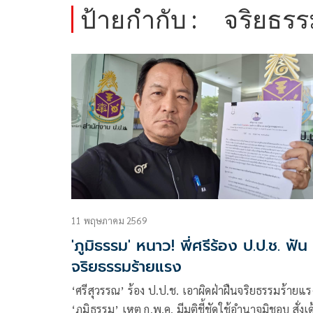
ป้ายกำกับ :
จริยธรร
11 พฤษภาคม 2569
'ภูมิธรรม' หนาว! พี่ศรีร้อง ป.ป.ช. ฟัน
จริยธรรมร้ายแรง
‘ศรีสุวรรณ’ ร้อง ป.ป.ช. เอาผิดฝ่าฝืนจริยธรรมร้ายแร
‘ภูมิธรรม’ เหตุ ก.พ.ค. มีมติชี้ชัดใช้อำนาจมิชอบ สั่งเด