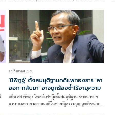
ที่ 9เม.ย. เวลา 09.00น.ได้มอบหมายให้นายพัฒนพงศ์
จันทร์เพ็ชรพูล ผู้ช่วยเลขาธิการป.ป.ช.นำคำร้องคดี
อดีต44สส.พรรคก้าวไกล กรณีผิดจริยธรรมร้ายแรง จาก
การเข้าชื่อแก้ไขประมวลกฎหมายอาญา มาตร112 ไปยื่น
ต่อศาลฎีกา
16 สิงหาคม 2568
'นิพิฏฐ์' ตั้งสมมุติฐานคดีแพทองธาร 'ลา
ออก-กลับมา' อาจถูกร้องซ้ำไร้อายุความ
ี
อดีต สส.พัทลุง โพสต์เฟซบุ๊กตั้งสมมุติฐาน หากนายกฯ
แพทองธาร ลาออกจนคดีในศาลรัฐธรรมนูญถูกจำหน่าย
และต่อมาได้รับการเสนอชื่อกลับมาดำรงตำแหน่งอีก