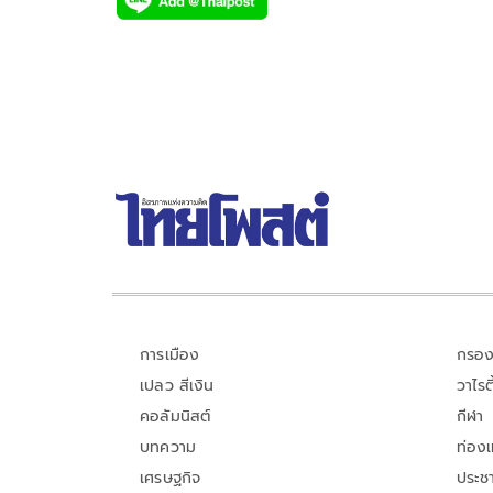
e
tt
p
e
ar
b
er
y
e
o
Li
o
n
k
k
การเมือง
กรอง
เปลว สีเงิน
วาไรตี
คอลัมนิสต์
กีฬา
บทความ
ท่อง
เศรษฐกิจ
ประชา