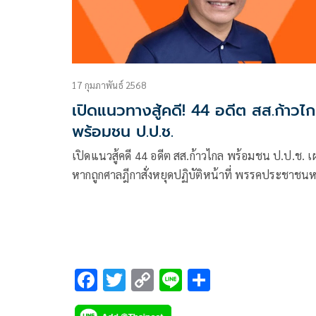
17 กุมภาพันธ์ 2568
เปิดแนวทางสู้คดี! 44 อดีต สส.ก้าวไ
พร้อมชน ป.ป.ช.
เปิดแนวสู้คดี 44 อดีต สส.ก้าวไกล พร้อมชน ป.ป.ช. เ
หากถูกศาลฎีกาสั่งหยุดปฏิบัติหน้าที่ พรรคประชาชน
ไป 25 เสียง ยิ่งทำลายยิ่งเติบโต
F
T
C
Li
S
ac
wi
o
n
h