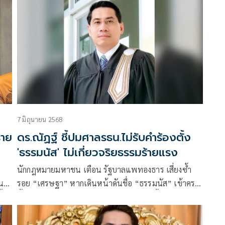
7 มิถุนายน 2568
ราย
ดร.ณัฏฐ์ ชี้ปมศาลรธน.ไม่รับคำร้องตั้ง
'ธรรมนัส' ไม่เกี่ยวจริยธรรมร้ายแรง
า
นักกฎหมายมหาชน เตือน รัฐบาลแพทองธาร เสี่ยงซ้ำ
น’
รอย “เศรษฐา” หากเดินหน้าดันชื่อ “ธรรมนัส” เข้าครม.
้
ชี้คำวินิจฉัยศาลรธน.กรณีเดิม ไม่ได้ตัดสินเนื้อหา จึงไม่
เป็นบรรทัดฐานในการตั้งรัฐมนตรีได้