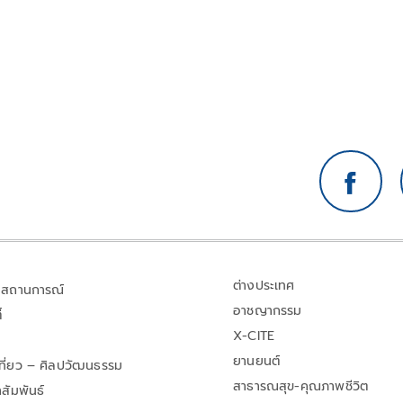
ต่างประเทศ
สถานการณ์
อาชญากรรม
้
X-CITE
ยานยนต์
เที่ยว – ศิลปวัฒนธรรม
สาธารณสุข-คุณภาพชีวิต
สัมพันธ์