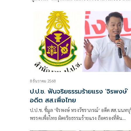
‘2 อธิบดี มท.’
8 ธันวาคม 2568
ป.ป.ช. ฟันจริยธรรมร้ายแรง 'จิรพงษ์'
อดีต สส.เพื่อไทย
ป.ป.ช. ชี้มูล ‘จิรพงษ์ ทรงวัชราภรณ์’ อดีต สส.นนทบุร
พรรคเพื่อไทย ผิดจริยธรรมร้ายแรง ถือครองที่ดิน
ส.ป.ก.ตราด ส่งศาลฎีกาวินิจฉัย