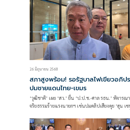
26 มิถุนายน 2568
สภาสูงพร้อม! รอรัฐบาลไฟเขียวอภิป
ปมชายแดนไทย-เขมร
‘วุฒิชาติ’ เผย ‘สว.’ ยื่น ‘ป.ป.ช.-ศาล รธน.’ พิจารณ
จริยธรรมร้ายแรงนายกฯ เซ่นปมคลิปเสียงคุย ‘ฮุน เซ
แล้ว ลั่นเปิดสมัยประชุม พร้อมอภิปราย ‘อิ๊งค์’ ทันที ชี
ระหว่างนี้ใช้กลไก ‘กมธ.ทหารฯ’ เรียกแจงก่อนได้