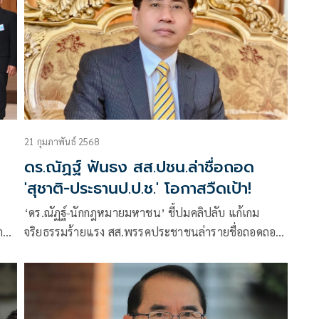
21 กุมภาพันธ์ 2568
ดร.ณัฏฐ์ ฟันธง สส.ปชน.ล่าชื่อถอด
'สุชาติ-ประธานป.ป.ช.' โอกาสวืดเป้า!
‘ดร.ณัฏฐ์-นักกฎหมายมหาชน’ ชี้ปมคลิปลับ แก้เกม
งาน
จริยธรรมร้ายแรง สส.พรรคประชาชนล่ารายชื่อถอดถอน
‘สุชาติ’ ประธาน ปปช. โอกาสวืด! รธน.ให้อำนาจ
ประธานรัฐสภาใช้ดุลพินิจตีตกคำร้องได้