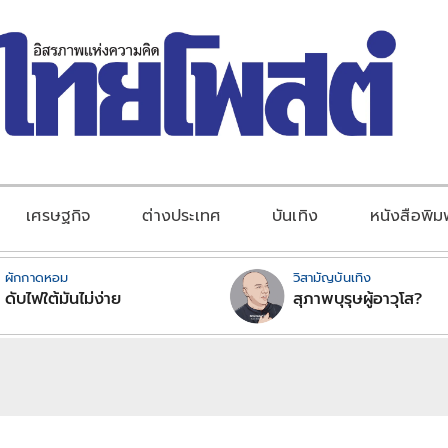
เศรษฐกิจ
ต่างประเทศ
บันเทิง
หนังสือพิม
ผักกาดหอม
วิสามัญบันเทิง
ดับไฟใต้มันไม่ง่าย
สุภาพบุรุษผู้อาวุโส?