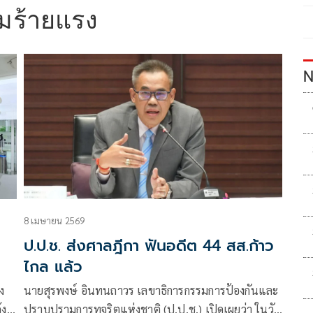
มร้ายแรง
N
8 เมษายน 2569
ป.ป.ช. ส่งศาลฎีกา ฟันอดีต 44 สส.ก้าว
ไกล แล้ว
ง
นายสุรพงษ์ อินทนถาวร เลขาธิการกรรมการป้องกันและ
้ง
ปราบปรามการทุจริตแห่งชาติ (ป.ป.ช.) เปิดเผยว่า ในวัน