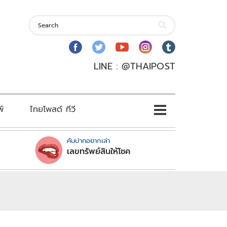
LINE : @THAIPOST
พ์
ไทยโพสต์ ทีวี
คันปากอยากเล่า
เลขทรัพย์สินให้โชค