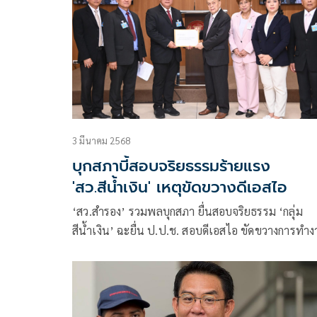
3 มีนาคม 2568
บุกสภาบี้สอบจริยธรรมร้ายแรง
'สว.สีน้ำเงิน' เหตุขัดขวางดีเอสไอ
‘สว.สำรอง’ รวมพลบุกสภา ยื่นสอบจริยธรรม ‘กลุ่ม
สีน้ำเงิน’ ฉะยื่น ป.ป.ช. สอบดีเอสไอ ขัดขวางการทำ
เจ้าหน้าที่รัฐ ร้อนรนเหตุเข้ามาด้วยวิธีไม่ชอบ การันตี
1.2 พันชื่อเป็นจริงตามนั้น