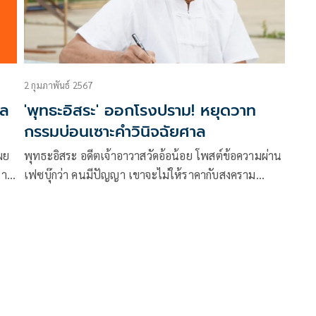
2 กุมภาพันธ์ 2567
กล
'พุทธะอิสระ' ออกโรงปราม! หยุดวาท
กรรมบ่อนเซาะคำวินิจฉัยศาล
ผย
พุทธะอิสระ อดีตเจ้าอาวาสวัดอ้อน้อย โพสต์ข้อความผ่าน
หาย
เฟซบุ๊กว่า คนมีปัญญา เขาจะไม่ให้ราคากับสงคราม
น้ำลาย