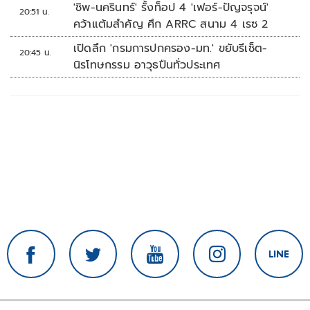
นัดรวด
'ชิพ-นครินทร์' รั้งท็อป 4 'เฟอร์-ปัญจรุจน์'
20:51 น.
คว้าแต้มสำคัญ ศึก ARRC สนาม 4 เรซ 2
เปิดลึก 'กรมการปกครอง-มท.' ขยับรีเซ็ต-
20:45 น.
นิรโทษกรรม อาวุธปืนทั่วประเทศ