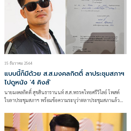
15 ธันวาคม 2564
แบบนี้ก็มีด้วย ส.ส.มงคลกิตติ์ ลาประชุมสภาฯ
ไปดูหนัง '4 คิงส์'
นายมงคลกิตติ์ สุขสินธารานนท์ ส.ส.พรรคไทยศรีวิไลย์ โพสต์
ใบลาประชุมสภาฯ พร้อมข้อความระบุว่า#ลาประชุมสภาแล้ว
#ช่วงเวลาไปดู 4kings#ส.ส.เต้007 ผมทำตามระเบียบสภาแล้ว
นะครับ