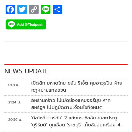
F
T
C
Li
S
ac
wi
o
n
h
e
tt
p
e
ar
b
er
y
e
o
Li
o
n
k
k
NEWS UPDATE
เปิดลึก มหาดไทย ขยับ รีเซ็ต คุมอาวุธปืน ฝ่าย
0:01 น.
กฎหมายแทงสวน
อิหร่านกร้าว ไม่เปิดช่องแคบฮอร์มุซ หาก
21:24 น.
สหรัฐฯ ไม่ปฏิบัติตามเงื่อนไขทั้งหมด
'บิสโซลี-ดาร์ลัน' 2 แข้งบราซิลซัดคนละประตู
20:56 น.
'บุรีรัมย์' บุกเชือด 'ราชบุรี' เก็บชัยอุ่นเครื่อง 4