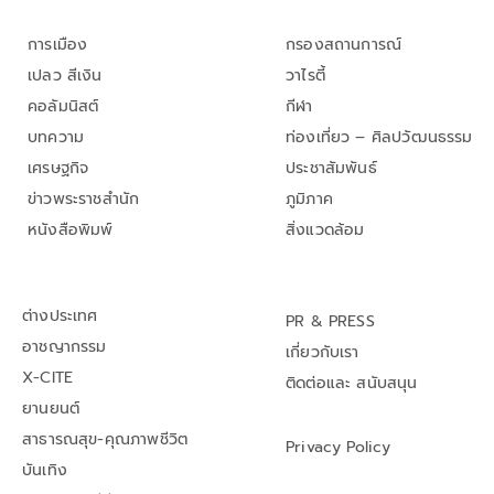
การเมือง
กรองสถานการณ์
เปลว สีเงิน
วาไรตี้
คอลัมนิสต์
กีฬา
บทความ
ท่องเที่ยว – ศิลปวัฒนธรรม
เศรษฐกิจ
ประชาสัมพันธ์
ข่าวพระราชสำนัก
ภูมิภาค
หนังสือพิมพ์
สิ่งแวดล้อม
ต่างประเทศ
PR & PRESS
อาชญากรรม
เกี่ยวกับเรา
X-CITE
ติดต่อและ สนับสนุน
ยานยนต์
สาธารณสุข-คุณภาพชีวิต
Privacy Policy
บันเทิง