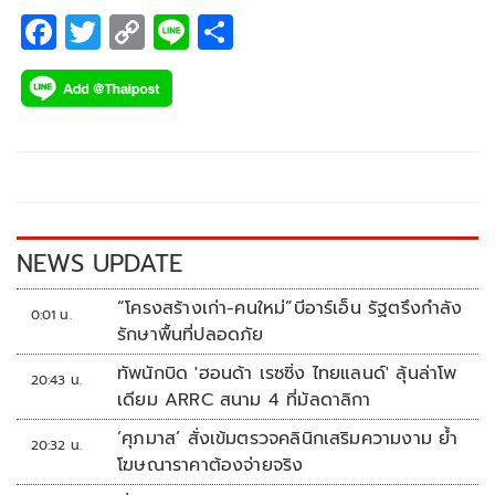
F
T
C
Li
S
ac
wi
o
n
h
e
tt
p
e
ar
b
er
y
e
o
Li
o
n
k
k
NEWS UPDATE
“โครงสร้างเก่า-คนใหม่”บีอาร์เอ็น รัฐตรึงกำลัง
0:01 น.
รักษาพื้นที่ปลอดภัย
ทัพนักบิด 'ฮอนด้า เรซซิ่ง ไทยแลนด์' ลุ้นล่าโพ
20:43 น.
เดียม ARRC สนาม 4 ที่มัลดาลิกา
‘ศุภมาส’ สั่งเข้มตรวจคลินิกเสริมความงาม ย้ำ
20:32 น.
โฆษณาราคาต้องจ่ายจริง