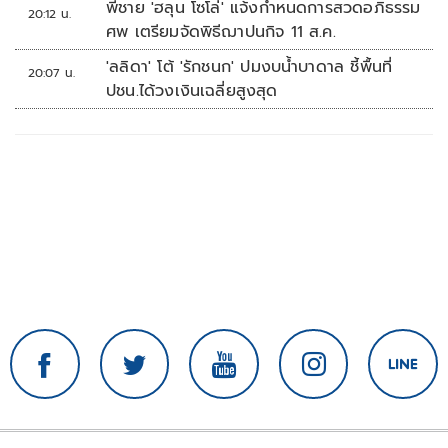
พี่ชาย 'ฮลุน โซโล่' แจ้งกำหนดการสวดอภิธรรม
20:12 น.
ศพ เตรียมจัดพิธีฌาปนกิจ 11 ส.ค.
'ลลิดา' โต้ 'รักชนก' ปมงบน้ำบาดาล ชี้พื้นที่
20:07 น.
ปชน.ได้วงเงินเฉลี่ยสูงสุด