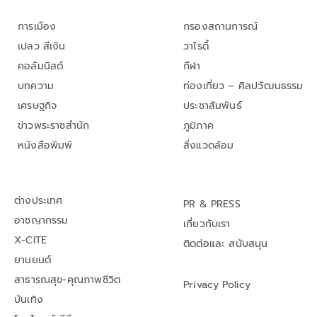
การเมือง
กรองสถานการณ์
เปลว สีเงิน
วาไรตี้
คอลัมนิสต์
กีฬา
บทความ
ท่องเที่ยว – ศิลปวัฒนธรรม
เศรษฐกิจ
ประชาสัมพันธ์
ข่าวพระราชสำนัก
ภูมิภาค
หนังสือพิมพ์
สิ่งแวดล้อม
ต่างประเทศ
PR & PRESS
อาชญากรรม
เกี่ยวกับเรา
X-CITE
ติดต่อและ สนับสนุน
ยานยนต์
สาธารณสุข-คุณภาพชีวิต
Privacy Policy
บันเทิง