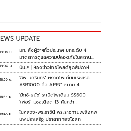
EWS UPDATE
มท. สั่งผู้ว่าฯทั่วประเทศ ยกระดับ 4
19:06 น.
มาตรการดูแลความปลอดภัยในสถาน
ศึกษา
19:00 น.
ปืน..!! | ห้องข่าวไทยโพสต์สุดสัปดาห์
'ชิพ-นครินทร์' ผงาดโพเดียมเรซแรก
18:56 น.
ASB1000 ศึก ARRC สนาม 4
'มิกซ์-ธนัช' ระเบิดโพเดียม SS600
18:54 น.
'เฟอร์' แซงเดือด 13 คันคว้า
แต้ม ศึก ARRC สนาม 4
ในหลวง-พระราชินี พระราชทานเพลิงศพ
18:46 น.
นพ.ปราเสริฐ ปราสาททองโอสถ