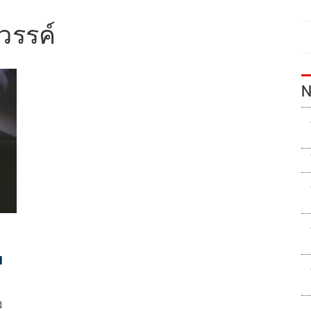
วรรค์
N
น
ง