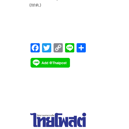
(กกต.)
F
T
C
Li
S
ac
wi
o
n
h
e
tt
p
e
ar
b
er
y
e
o
Li
o
n
k
k