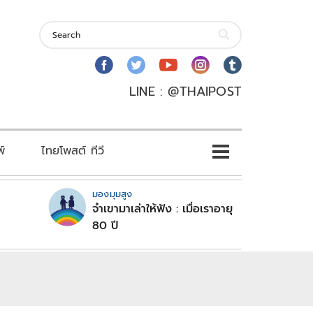
LINE : @THAIPOST
พ์
ไทยโพสต์ ทีวี
มองมุมสูง
จำเขามาเล่าให้ฟัง : เมื่อเราอายุ
80 ปี