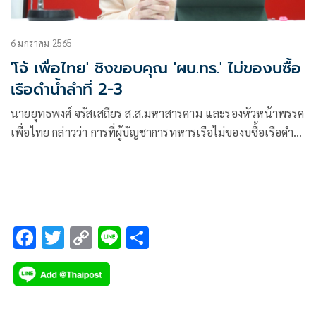
6 มกราคม 2565
'โจ้ เพื่อไทย' ชิงขอบคุณ 'ผบ.ทร.' ไม่ของบซื้อ
เรือดำน้ำลำที่ 2-3
นายยุทธพงศ์ จรัสเสถียร ส.ส.มหาสารคาม และรองหัวหน้าพรรค
เพื่อไทย กล่าวว่า การที่ผู้บัญชาการทหารเรือไม่ของบซื้อเรือดำ
น้ำลำที่ 2-3 ในปีงบประมาณ 2565 ต้องขอขอบคุณจริงๆ ที่
ตัดสินใจไม่จัดงบประมาณครั้งนี้
F
T
C
Li
S
ac
wi
o
n
h
e
tt
p
e
ar
b
er
y
e