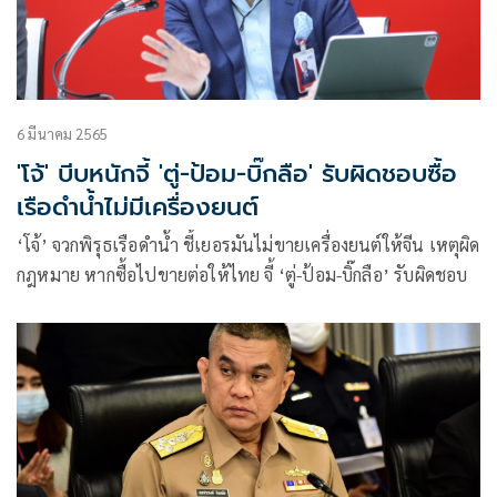
6 มีนาคม 2565
'โจ้' บีบหนักจี้ 'ตู่-ป้อม-บิ๊กลือ' รับผิดชอบซื้อ
เรือดำน้ำไม่มีเครื่องยนต์
‘โจ้’ จวกพิรุธเรือดำน้ำ ชี้เยอรมันไม่ขายเครื่องยนต์ให้จีน เหตุผิด
กฎหมาย หากซื้อไปขายต่อให้ไทย จี้ ‘ตู่-ป้อม-บิ๊กลือ’ รับผิดชอบ