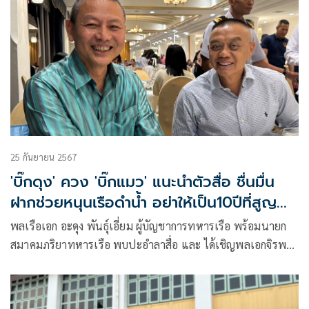
25 กันยายน 2567
'บิ๊กดุง' ควง 'บิ๊กแมว' แนะนำตัวสื่อ ชื่นมื่น
ฝากช่วยหนุนเรือดำน้ำ อย่าให้เป็น10ปีที่สูญ
เปล่า
พลเรือเอก อะดุง พันธุ์เอี่ยม ผู้บัญชาการทหารเรือ พร้อมนายก
สมาคมภริยาทหารเรือ พบปะอำลาสื่อ และ ได้เชิญพลเอกจิรพล
ว่องวิทย์ ที่ปรึกษาพิเศษกองทัพเรือ ผู้บัญชาการทหารเรือคน
ใหม่และภริยา มาแนะนำตัวกับต่อสื่อมวลชน