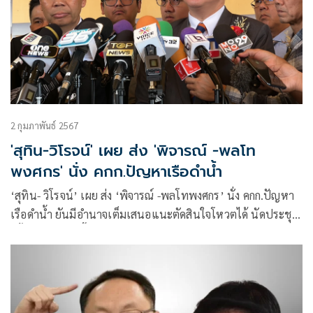
2 กุมภาพันธ์ 2567
'สุทิน-วิโรจน์' เผย ส่ง 'พิจารณ์ -พลโท
พงศกร' นั่ง คกก.ปัญหาเรือดำน้ำ
‘สุทิน- วิโรจน์’ เผย ส่ง ‘พิจารณ์ -พลโทพงศกร’ นั่ง คกก.ปัญหา
เรือดำน้ำ ยันมีอำนาจเต็มเสนอแนะตัดสินใจโหวตได้ นัดประชุม
ครั้งแรก 6 ก.พ.นี้ ปัดคุยโอนธุรกิจกองทัพ รอ ยกยอดถกใน
กมธ.อีกชุด