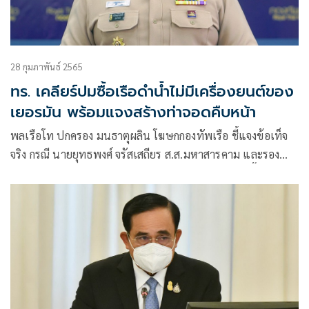
28 กุมภาพันธ์ 2565
ทร. เคลียร์ปมซื้อเรือดำน้ำไม่มีเครื่องยนต์ของ
เยอรมัน พร้อมแจงสร้างท่าจอดคืบหน้า
พลเรือโท ปกครอง มนธาตุผลิน โฆษกกองทัพเรือ ชี้แจงข้อเท็จ
จริง กรณี นายยุทธพงศ์ จรัสเสถียร ส.ส.มหาสารคาม และรอง
หัวหน้าพรรคเพื่อไทย แถลงความไม่โปร่งใสในการจัดซื้อเรือดำ
น้ำ โดยกล่าวหาในหลายประเด็น โดยกองทัพเรือขอชี้แจงใน
ประเด็นที่ว่าการจัดซื้อแบบจีทูจี