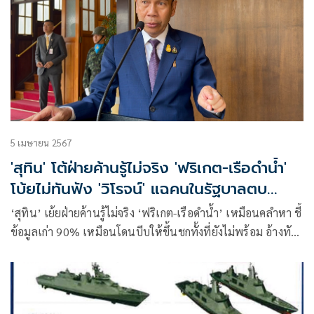
5 เมษายน 2567
'สุทิน' โต้ฝ่ายค้านรู้ไม่จริง 'ฟริเกต-เรือดำน้ำ'
โบ้ยไม่ทันฟัง 'วิโรจน์' แฉคนในรัฐบาลตบ
ทรัพย์
‘สุทิน’ เย้ยฝ่ายค้านรู้ไม่จริง ‘ฟริเกต-เรือดำน้ำ’ เหมือนคลำหา ชี้
ข้อมูลเก่า 90% เหมือนโดนบีบให้ขึ้นชกทั้งที่ยังไม่พร้อม อ้างทัน
ฟัง’วิโรจน์’ แฉคนในรัฐบาลตบทรัพย์ฟริเกต เผยถ้ามีคนโทรหา
แค่ให้กำลังใจ บอกทร.ใจเย็นๆได้เรือแน่ เชื่อปมเรือดำน้ำจบใน
เม.ย. มั่นใจเจ้าหน้าที่ทำความเข้าใจกับชาวบ้านดีแล้วเรื่องสิทธิ์
ที่ดิน พร้อมแจงประเด็นตัวเลขนายพลผิดเหตุมองตารางพลาด