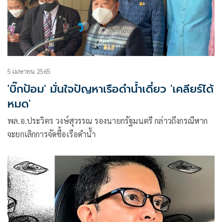
5 เมษายน 2565
'บิ๊กป้อม' มั่นใจปัญหาเรือดำน้ำเดี๋ยว 'เคลียร์ได้
หมด'
พล.อ.ประวิตร วงษ์สุวรรณ รองนายกรัฐมนตรี กล่าวถึงกรณีหาก
จะยกเลิกการจัดซื้อเรือดำน้ำ