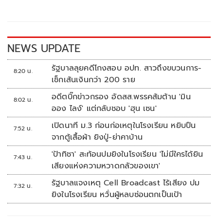
o
Li
o
n
k
k
NEWS UPDATE
รัฐบาลลุยคดีโกงสอบ อปท. สาวถึงขบวนการ-
8:20 น.
เช็กเส้นเงินกว่า 200 ราย
อดีตบิ๊กข่าวกรอง อัดสส.พรรคส้มต้าน 'มิน
8:02 น.
ออง ไลง์' แต่กลับชอบ 'ฮุน เซน'
เปิดนาที ม.3 ก่อนก่อเหตุในโรงเรียน หยิบปืน
7:52 น.
จากตู้เสื้อผ้า ยิงปู่-ย่าคาบ้าน
'ป้าทิชา' สะท้อนปมยิงในโรงเรียน 'ไม่มีใครได้ยิน
7:43 น.
เสียงแห่งความหวาดกลัวของเขา'
รัฐบาลแจงเหตุ Cell Broadcast ไร้เสียง ปม
7:32 น.
ยิงในโรงเรียน หวั่นผู้หลบซ่อนตกเป็นเป้า