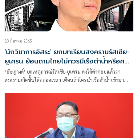
23 มีนาคม 2565
'นักวิชาการอิสระ' ยกบทเรียนสงครามรัสเซีย-
ยูเครน ย้อนถามไทยไม่ควรมีเรือดำน้ำหรือควร
มีอย่างน้อย 3 ลำ
‘อัษฎางค์’ ยกเหตุการณ์รัสเซีย-ยูเครน คงได้คำตอบแล้วว่า
สงครามเกิดขึ้นได้ตลอดเวลา เตือนถ้าใครนำเรือดำน้ำเข้ามา
เพียง 2 ลำ ก็สามารถปิดอ่าวไทยได้สนิทแล้ว ย้อนถามเราไม่ควร
มีเรือดำน้ำหรือควรมีอย่างน้อย 3 ลำ