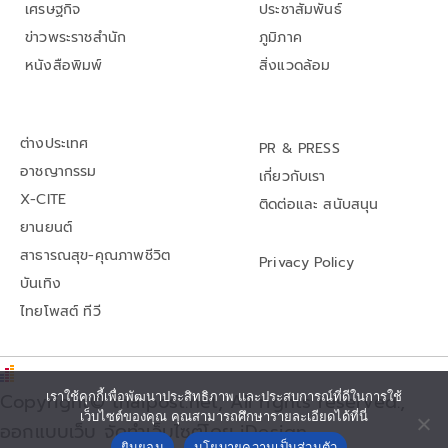
เศรษฐกิจ
ประชาสัมพันธ์
ข่าวพระราชสำนัก
ภูมิภาค
หนังสือพิมพ์
สิ่งแวดล้อม
ต่างประเทศ
PR & PRESS
อาชญากรรม
เกี่ยวกับเรา
X-CITE
ติดต่อและ สนับสนุน
ยานยนต์
สาธารณสุข-คุณภาพชีวิต
Privacy Policy
บันเทิง
ไทยโพสต์ ทีวี
เราใช้คุกกี้เพื่อพัฒนาประสิทธิภาพ และประสบการณ์ที่ดีในการใช้
Copyright© thaipost.net, All rights reserved.,
เว็บไซต์ของคุณ คุณสามารถศึกษารายละเอียดได้ที่นี่
ออกแบบเว็บ จัดทำเว็บไซต์โดย iDesign
ยินยอม
นโยบายความเป็นส่วนตัว