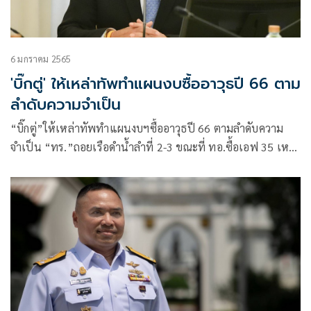
6 มกราคม 2565
'บิ๊กตู่' ให้เหล่าทัพทำแผนงบซื้ออาวุธปี 66 ตาม
ลำดับความจำเป็น
“บิ๊กตู่”ให้เหล่าทัพทำแผนงบฯซื้ออาวุธปี 66 ตามลำดับความ
จำเป็น “ทร.”ถอยเรือดำน้ำลำที่ 2-3 ขณะที่ ทอ.ซื้อเอฟ 35 เหตุ
เครื่องเก่าหมดอายุ กห.ยอมรับโควิด19กระทบแผนพัฒนาขีด
ความสามารถกองทัพ