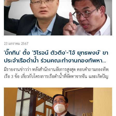
23 มกราคม 2567
'บิ๊กทิน' ตั้ง 'วิโรจน์ ตัวตึง'-'โจ้ ยุทธพงษ์' ขา
ประจำเรือดำน้ำ ร่วมคณะทำงานกองทัพหา
ทางออก
มีรายงานข่าวว่า หลังสำนักงานอัยการสูงสุด ตอบคำถามกองทัพ
เรือ 3 ข้อ เกี่ยวกับโครงการเรือดำน้ำที่จัดหาจากจีน และเกิดปัญ