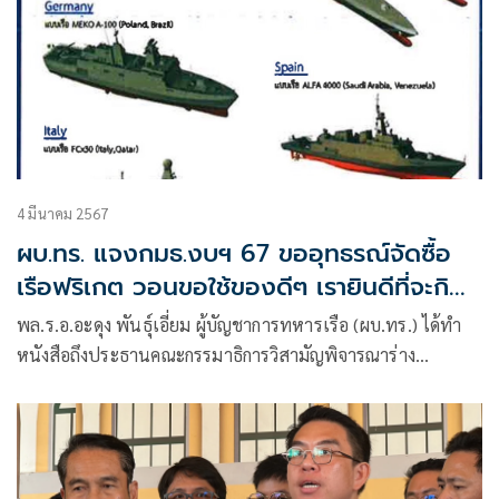
4 มีนาคม 2567
ผบ.ทร. แจงกมธ.งบฯ 67 ขออุทธรณ์จัดซื้อ
เรือฟริเกต วอนขอใช้ของดีๆ เรายินดีที่จะกิน
มาม่า
พล.ร.อ.อะดุง พันธุ์เอี่ยม ผู้บัญชาการทหารเรือ (ผบ.ทร.) ได้ทำ
หนังสือถึงประธานคณะกรรมาธิการวิสามัญพิจารณาร่าง
พ.ร.บ.งบประมาณรายจ่ายประจำปีงบประมาณ พ.ศ.2567 เรื่อง
ขออุทธรณ์ผลการพิจารณาของ คณะอนุกรรมาธิการด้านมั่นคงฯ
ที่มีมติให้ปรับลดงบประมาณ