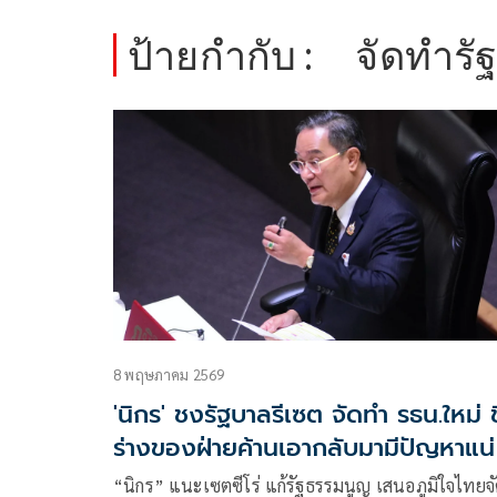
ป้ายกำกับ :
จัดทำรั
8 พฤษภาคม 2569
'นิกร' ชงรัฐบาลรีเซต จัดทำ รธน.ใหม่ ชี
ร่างของฝ่ายค้านเอากลับมามีปัญหาแน่
“นิกร” แนะเซตซีโร่ แก้รัฐธรรมนูญ เสนอภูมิใจไทยจั