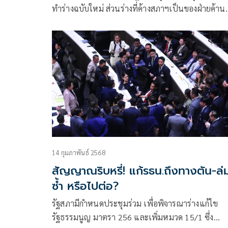
ทำร่างฉบับใหม่ ส่วนร่างที่ค้างสภาฯเป็นของฝ่ายค้าน
หากเอากลับมาจะมีปัญหาแน่นอน แจงรัฐบาลไม่รีบ
เพราะมีปัญหาเร่งด่วน ตอนนี้ยังไม่ใช่เวลาแก้ รธน.
14 กุมภาพันธ์ 2568
สัญญาณริบหรี่! แก้รธน.ถึงทางตัน-ล่
ซ้ำ หรือไปต่อ?
รัฐสภามีกำหนดประชุมร่วม เพื่อพิจารณาร่างแก้ไข
รัฐธรรมนูญ มาตรา 256 และเพิ่มหมวด 15/1 ซึ่ง