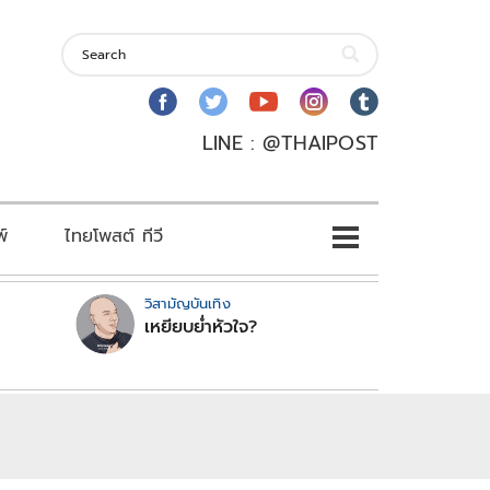
LINE : @THAIPOST
พ์
ไทยโพสต์ ทีวี
วิสามัญบันเทิง
เหยียบย่ำหัวใจ?