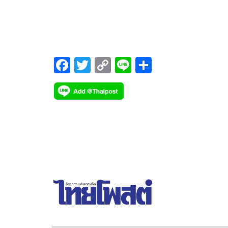
เป็นการเปิดประตูสู่การจัดทำรัฐธรรมนูญฉบับใหม่
F
T
C
Li
S
ac
wi
o
n
h
e
tt
p
e
ar
b
er
y
e
o
Li
o
n
k
k