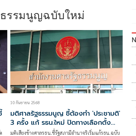
ฐธรรมนูญฉบับใหม่
N
10 กันยายน 2568
้
มติศาลรัฐธรรมนูญ ชี้ต้องทำ 'ประชามติ'
3 ครั้ง แก้ รธน.ใหม่ ปิดทางเลือกตั้ง
ส.ส.ร.โดยตรง
ด
มติเสียงข้างศาลรธน.ชี้รัฐสภามีอำนาจริเริ่มแก้รธน.ฉบับ