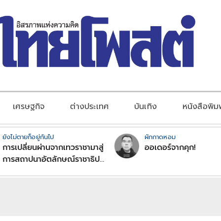
เศรษฐกิจ
ต่างประเทศ
บันเทิง
หนังสือพิม
ยังไม่ตายก็อยู่กันไป
ผักกาดหอม
การเปลี่ยนผ่านจากเทวราชามาสู่
ออเดอร์จากคุก!
การสถาปนาอัตลักษณ์ราชาธิป
ไตยแบบพุทธศาสนาในพระไตร
ปิฏก : สามัญผลสูตรในฐานะ
ทฤษฎีขีดจำกัดของอำนาจรัฐ
เหนือแรงงานและทรัพย์สิน