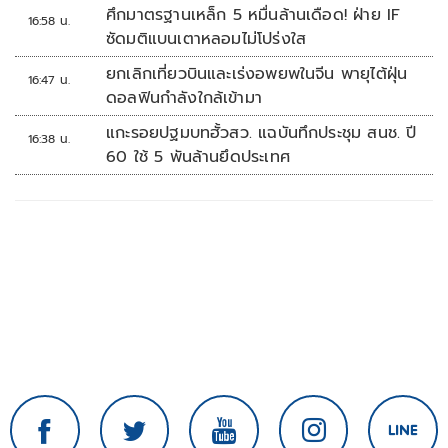
ศึกมาตรฐานเหล็ก 5 หมื่นล้านเดือด! ฝ่าย IF
16:58 น.
ซัดมติแบนเตาหลอมไม่โปร่งใส
ยกเลิกเที่ยวบินและเร่งอพยพในจีน พายุไต้ฝุ่น
16:47 น.
ดอลฟินกำลังใกล้เข้ามา
แกะรอยปฐมบทฮั้วสว. แฉบันทึกประชุม สนช. ปี
16:38 น.
60 ใช้ 5 พันล้านยึดประเทศ