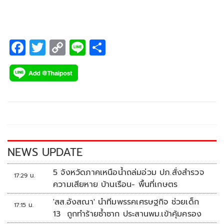
F
T
C
Li
S
ac
wi
o
n
h
e
tt
p
e
ar
b
er
y
e
o
Li
o
n
k
k
NEWS UPDATE
5 จังหวัดภาคเหนือน้ำถล่มอ่วม ปภ.สั่งสำรวจ
17:29 น.
ความเสียหาย บ้านเรือน- พื้นที่เกษตร
'สส.อังสณา' นำทีมพรรคเศรษฐกิจ ช่วยเด็ก
17:15 น.
13 ถูกทำร้ายซ้ำซาก ประสานพม.เข้าคุ้มครอง