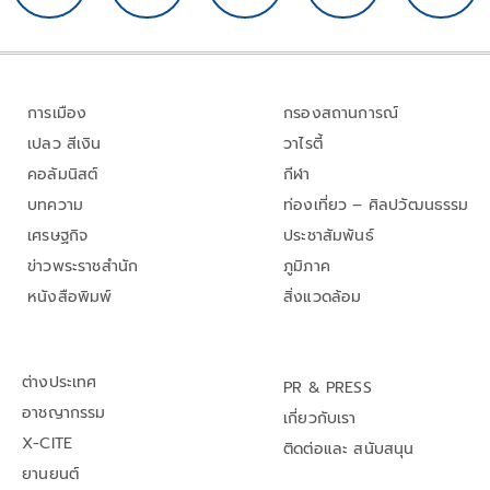
การเมือง
กรองสถานการณ์
เปลว สีเงิน
วาไรตี้
คอลัมนิสต์
กีฬา
บทความ
ท่องเที่ยว – ศิลปวัฒนธรรม
เศรษฐกิจ
ประชาสัมพันธ์
ข่าวพระราชสำนัก
ภูมิภาค
หนังสือพิมพ์
สิ่งแวดล้อม
ต่างประเทศ
PR & PRESS
อาชญากรรม
เกี่ยวกับเรา
X-CITE
ติดต่อและ สนับสนุน
ยานยนต์