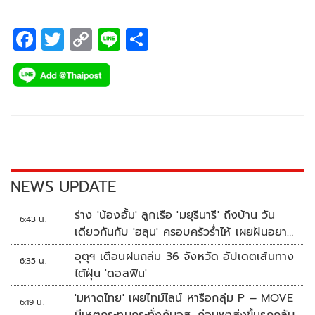
F
T
C
Li
S
ac
wi
o
n
h
e
tt
p
e
ar
b
er
y
e
o
Li
o
n
k
k
NEWS UPDATE
ร่าง 'น้องอั้ม' ลูกเรือ 'มยุรีนารี' ถึงบ้าน วัน
6:43 น.
เดียวกันกับ 'ฮลุน' ครอบครัวร่ำไห้ เผยฝันอยาก
เป็นทหารเรือ
อุตุฯ เตือนฝนถล่ม 36 จังหวัด อัปเดตเส้นทาง
6:35 น.
ไต้ฝุ่น 'ดอลฟิน'
'มหาดไทย' เผยไทม์ไลน์ หารือกลุ่ม P – MOVE
6:19 น.