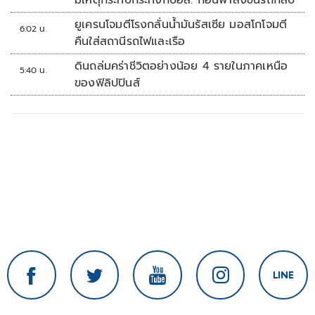
มีเหตุกระทบกระทั่งกับอส. ก่อนพาส่งขึ้นรถกลับ
ยูเครนโจมตีโรงกลั่นน้ำมันรัสเซีย มอสโกโจมตี
6:02 น.
คืนใส่สถานีรถไฟและเรือ
ดินถล่มคร่าชีวิตอย่างน้อย 4 รายในภาคเหนือ
5:40 น.
ของฟิลิปปินส์