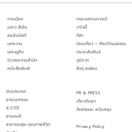
การเมือง
กรองสถานการณ์
เปลว สีเงิน
วาไรตี้
คอลัมนิสต์
กีฬา
บทความ
ท่องเที่ยว – ศิลปวัฒนธรรม
เศรษฐกิจ
ประชาสัมพันธ์
ข่าวพระราชสำนัก
ภูมิภาค
หนังสือพิมพ์
สิ่งแวดล้อม
ต่างประเทศ
PR & PRESS
อาชญากรรม
เกี่ยวกับเรา
X-CITE
ติดต่อและ สนับสนุน
ยานยนต์
สาธารณสุข-คุณภาพชีวิต
Privacy Policy