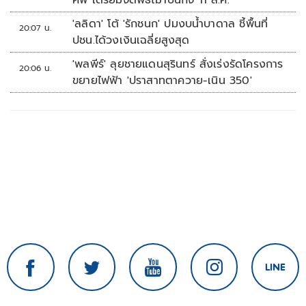
ศพ เตรียมจัดพิธีฌาปนกิจ 11 ส.ค.
'ลลิดา' โต้ 'รักชนก' ปมงบน้ำบาดาล ชี้พื้นที่
20:07 น.
ปชน.ได้วงเงินเฉลี่ยสูงสุด
'พลพีร์' ลุยชายแดนสุรินทร์ สั่งเร่งรัดโครงการ
20:06 น.
ขยายไฟฟ้า 'ปราสาทตาควาย-เนิน 350'