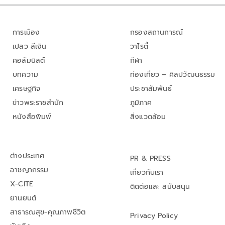
การเมือง
กรองสถานการณ์
เปลว สีเงิน
วาไรตี้
คอลัมนิสต์
กีฬา
บทความ
ท่องเที่ยว – ศิลปวัฒนธรรม
เศรษฐกิจ
ประชาสัมพันธ์
ข่าวพระราชสำนัก
ภูมิภาค
หนังสือพิมพ์
สิ่งแวดล้อม
ต่างประเทศ
PR & PRESS
อาชญากรรม
เกี่ยวกับเรา
X-CITE
ติดต่อและ สนับสนุน
ยานยนต์
สาธารณสุข-คุณภาพชีวิต
Privacy Policy