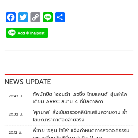
F
T
C
Li
S
ac
wi
o
n
h
e
tt
p
e
ar
b
er
y
e
o
Li
o
n
k
k
NEWS UPDATE
ทัพนักบิด 'ฮอนด้า เรซซิ่ง ไทยแลนด์' ลุ้นล่าโพ
20:43 น.
เดียม ARRC สนาม 4 ที่มัลดาลิกา
‘ศุภมาส’ สั่งเข้มตรวจคลินิกเสริมความงาม ย้ำ
20:32 น.
โฆษณาราคาต้องจ่ายจริง
พี่ชาย 'ฮลุน โซโล่' แจ้งกำหนดการสวดอภิธรรม
20:12 น.