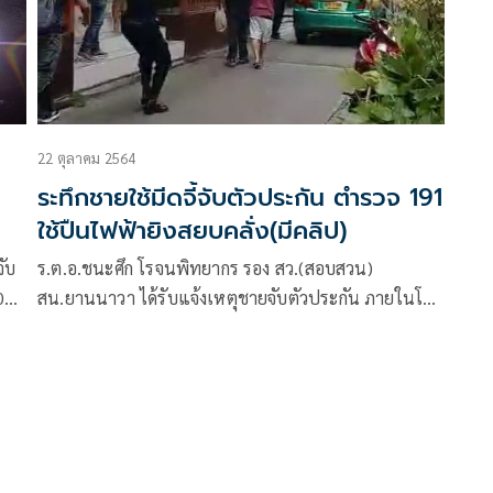
22 ตุลาคม 2564
ระทึกชายใช้มีดจี้จับตัวประกัน ตำรวจ 191
ใช้ปืนไฟฟ้ายิงสยบคลั่ง(มีคลิป)
จับ
ร.ต.อ.ชนะศึก โรจนพิทยากร รอง สว.(สอบสวน)​
0
สน.ยานนาวา ได้รับแจ้งเหตุชายจับตัวประกัน ภายในโรง
นผู้
แรมแบงค็อก เช็คอินน์