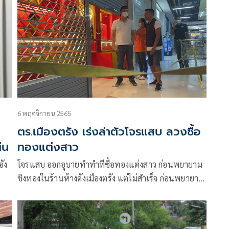
คนไทยเราก็ต้องทำ แต่เราทำแบบเงียบๆ โดยขณะนี้
6 พฤศจิกายน 2565
ตร.เมืองตรัง เร่งล่าตัวโจรแสบ ลวงซื้อ
่น
ทองแต่งสาว
อัง
โจรแสบ ออกอุบายทำทำทีซื้อทองแต่งสาว ก่อนพยายาม
ชิงทองในร้านห้างดังเมืองตรัง แต่ไม่สำเร็จ ก่อนพยายาม
จับตัวประกัน สุดท้ายหนีหาย ตำรวจเร่งตามตัวมารับโทษ