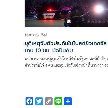
16 มกราคม 2565
ยุติเหตุจับตัวประกันในโบสถ์ยิวเทกซัส
นาน 10 ชม. มือปืนดับ
หน่วยสวาทสหรัฐบุกเข้าโบสถ์ยิวในรัฐเทกซัสที่มือปืน
ตัวประกันไว้ 4 คนและคุมเชิงกับเจ้าหน้าที่นานกว่า 1
ชั่วโมง ตัวประกันได้รับการช่วยเหลืออย่างปลอดภัย ส่ว
ต้องสงสัยเสียชีวิต
F
T
C
Li
S