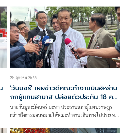
กระทรวงการต่างประเทศของอิสราเอลได้แจ้งชื่อบุคคล
สัญชาติไทยที่คาดว่าถูกควบคุมตัวจากเหตุการณ์เมื่อวันที่
7 ต.ค. 66 เพิ่มอีก 1 ราย
28 ตุลาคม 2566
่น
'วันนอร์' เผยข่าวดีคณะทำงานบินอิหร่าน
ถกผู้แทนฮามาส ปล่อยตัวประกัน 18 คน
ไทย
นายวันมูหะมัดนอร์ มะทา ประธานสภาผู้แทนราษฎร
กล่าวถึงการมอบหมายให้คณะทำงานเดินทางไปประเทศ
อิหร่านเพื่อประสานงานช่วยเหลือตัวประกันคนไทยที่ถูก
กลุ่มฮามาสควบคุมตัวว่า เมื่อเป็นเรื่องที่เกี่ยวข้องกับชีวิต