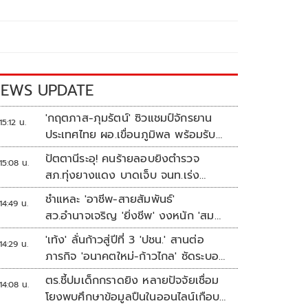
EWS UPDATE
'กฤตภาส-ภุมรัตน์' ซิวแชมป์จักรยาน
15:12 น.
ประเทศไทย ผอ.เขื่อนภูมิพล พร้อมรับ
เจ้าภาพต่อ ปี 2570
ปัตตานีระอุ! คนร้ายลอบยิงตำรวจ
15:08 น.
สภ.ทุ่งยางแดง บาดเจ็บ จนท.เร่ง
ติดตามผู้ก่อเหตุ
ชำแหละ 'อาชีพ-สายสัมพันธ์'
14:49 น.
สว.อำนาจเจริญ 'ยิ่งชีพ' งงหนัก 'สม
พาน' ขายก๋วยเตี๋ยวอะไร
'เท้ง' ลั่นก้าวสู่ปีที่ 3 'ปชน.' สานต่อ
14:29 น.
ภารกิจ 'อนาคตใหม่-ก้าวไกล' ซัดระบอบ
สีน้ำเงิน ทำหลักนิติรัฐ-นิติธรรมสั่น
ตร.ชี้ปมเด็กกราดยิง หลายปัจจัยเชื่อม
14:08 น.
คลอน
โยงพบศึกษาข้อมูลปืนในออนไลน์เกือบ