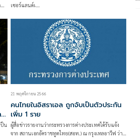
ล
เซอร์แลนด์เ…
ีย
อง
21 พฤศจิกายน 2566
คนไทยในอิสราเอล ถูกจับเป็นตัวประกัน
กา
เพิ่ม 1 ราย
เป็น
ผู้สื่อข่าวรายงานว่ากระทรวงการต่างประเทศได้รับแจ้ง
จาก สถานเอกอัคราชทูตไทย(สอท.) ณ กรุงเทลอาวีฟ ว่า