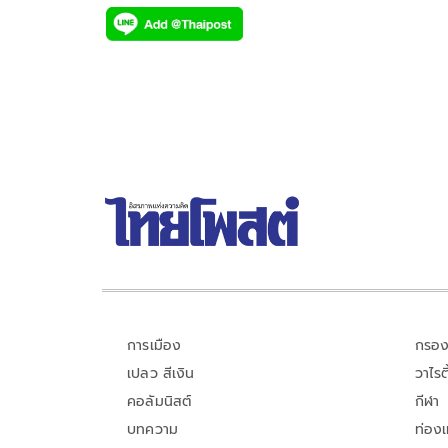
ac
wi
o
n
h
e
tt
p
e
ar
b
er
y
e
o
Li
o
n
k
k
การเมือง
กรอง
เปลว สีเงิน
วาไรตี
คอลัมนิสต์
กีฬา
บทความ
ท่อง