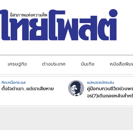
เศรษฐกิจ
ต่างประเทศ
บันเทิง
หนังสือพิม
คิดเหนือกระแส
แม่หมอสมัครเล่น
ตั้งใจด่าเขา...แต่เราเสียหาย
คู่มือทบทวนชีวิตช่วงพร
จร(7)เดินถอยหลังสำหร
ลัคนาราศีตอนที่2