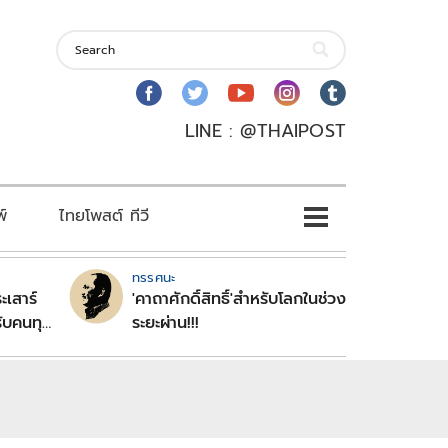
LINE : @THAIPOST
พ์
ไทยโพสต์ ทีวี
ทรรศนะ
ะเสาร์
'คาถาศักดิ์สิทธิ์'สำหรับโลกในช่วง
ับคนทุก
ระยะผ่าน!!!