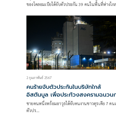
ของโคลอมเบียได้จับตัวประกัน 39 คนในพื้นที่ห่างไก
ทางตะวันตกเฉียงเหนือของประเทศ กองทัพโคลอมเบ
แถลงเมื่อวันอังคารบนแพลตฟอร์ม X ว่า “เราเรียกร้
ให้ ELN เคารพชีวิตและความปลอดภัยของตัวประกัน
และปล่อยตัวพวกเขาในทันทีโดยไม่มีเงื่อนไข”
2 กุมภาพันธ์ 2567
คนร้ายจับตัวประกันในบริษัทใกล้
อิสตันบูล เพื่อประท้วงสงครามฉนวน
ซา
ชายคนหนึ่งพร้อมอาวุธได้จับคนงานชาวตุรเคีย 7 คน
ตัวปร…