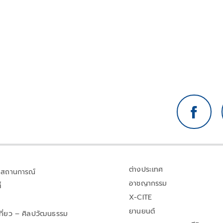
ต่างประเทศ
สถานการณ์
อาชญากรรม
้
X-CITE
ยานยนต์
เที่ยว – ศิลปวัฒนธรรม