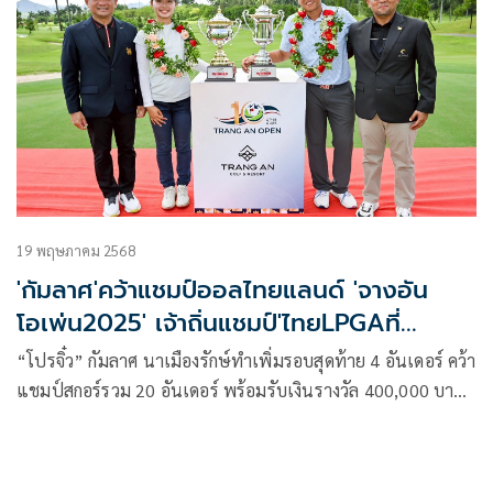
19 พฤษภาคม 2568
'กัมลาศ'คว้าแชมป์ออลไทยแลนด์ 'จางอัน
โอเพ่น2025' เจ้าถิ่นแชมป์'ไทยLPGAที่
เวียดนาม
“โปรจิ๋ว” กัมลาศ นาเมืองรักษ์ทำเพิ่มรอบสุดท้าย 4 อันเดอร์ คว้า
แชมป์สกอร์รวม 20 อันเดอร์ พร้อมรับเงินรางวัล 400,000 บาท
ในออลไทยแลนด์ กอล์ฟทัวร์ “จาง อัน โอเพ่น 2025” ณ สนาม
จางอัน กอล์ฟ รีสอร์ท ประเทศเวียดนาม ขณะที่ “เล ชุค อัน”
สวิงเจ้าถิ่นทีมชาติ วัย 17 ปี ที่จะมาแข่งซีเกมส์ปลายปีนี้ จบสกอร์