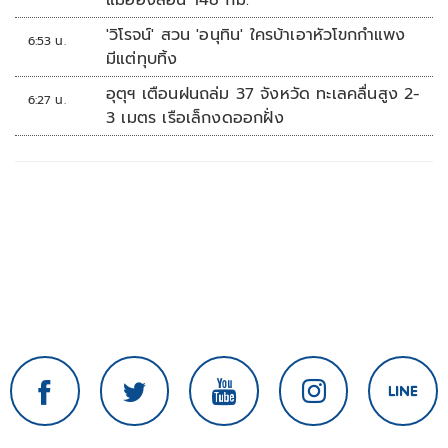
แม่ฮ่องสอน 148 กม.
'วิโรจน์' สวน 'อนุทิน' ใครบ้าเอาหัวโขกกำแพง
6:53 น.
มีแต่ทุบทิ้ง
อุตุฯ เตือนฝนถล่ม 37 จังหวัด ทะเลคลื่นสูง 2-
6:27 น.
3 เมตร เรือเล็กงดออกฝั่ง