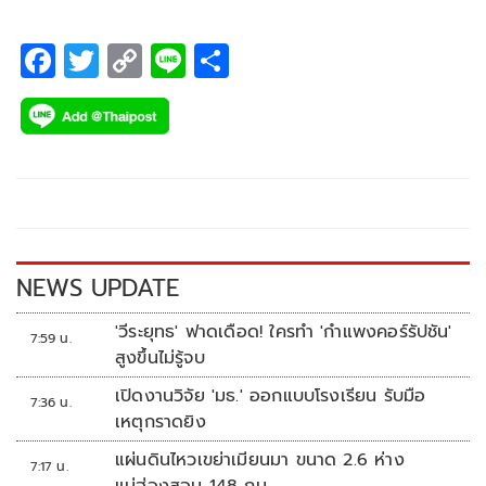
รวม 7 อันเดอร์ คว้าแชมป์ สิงห์-เอสเอที เอ็กซพีเรียนซ์ “จางอัน
โอเพ่น 2025” เมื่อวันที่ 18 พฤษภาคม 2568
F
T
C
Li
S
ac
wi
o
n
h
e
tt
p
e
ar
b
er
y
e
o
Li
o
n
k
k
NEWS UPDATE
'วีระยุทธ' ฟาดเดือด! ใครทำ 'กำแพงคอร์รัปชัน'
7:59 น.
สูงขึ้นไม่รู้จบ
เปิดงานวิจัย 'มธ.' ออกแบบโรงเรียน รับมือ
7:36 น.
เหตุกราดยิง
แผ่นดินไหวเขย่าเมียนมา ขนาด 2.6 ห่าง
7:17 น.