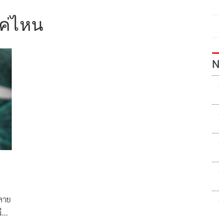
ค่ไหน
N
ลาย
ีด