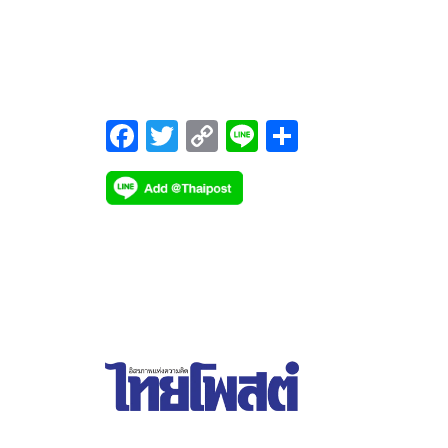
วัคซีนกระตุ้นเข็มที่ 3
F
T
C
Li
S
ac
wi
o
n
h
e
tt
p
e
ar
b
er
y
e
o
Li
o
n
k
k