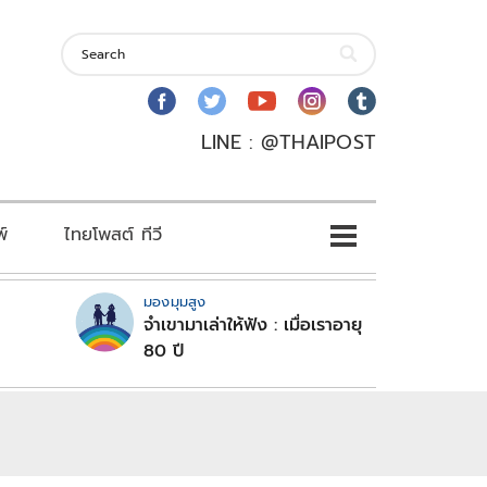
LINE : @THAIPOST
พ์
ไทยโพสต์ ทีวี
มองมุมสูง
จำเขามาเล่าให้ฟัง : เมื่อเราอายุ
80 ปี