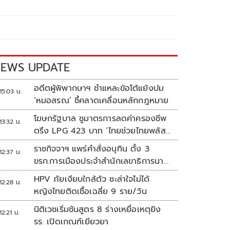
EWS UPDATE
อดีตผู้พิพากษาฯ ชำแหละข้อโต้แย้งปม
15:03 น.
‘หมอสรณ’ ชี้คลาดเคลื่อนหลักกฎหมาย
โฆษกรัฐบาล ชูมาตรการลดค่าครองชีพ
13:32 น.
ตรึง LPG 423 บาท ‘ไทยช่วยไทยพลัส’
ดันเงินหมุนแสนล้าน
ราชกิจจาฯ แพร่คำสั่งอนุทิน ตั้ง 3
12:37 น.
ขรก.การเมืองประจำสำนักเลขาธิการนา
ยกฯ
HPV ภัยเงียบใกล้ตัว ชะล่าใจไม่ได้
12:28 น.
หญิงไทยติดเชื้อเฉลี่ย 9 ราย/วัน
นิติเวชเริ่มชันสูตร 8 ร่างเหยื่อเหตุยิง
12:21 น.
รร. เปิดเกณฑ์เยียวยา